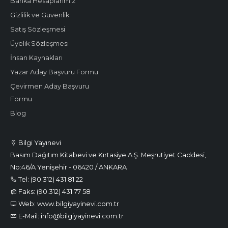
Banka Hesaplarımız
Gizlilik ve Güvenlik
Satış Sözleşmesi
Üyelik Sözleşmesi
İnsan Kaynakları
Yazar Aday Başvuru Formu
Çevirmen Aday Başvuru
Formu
Blog
Bilgi Yayınevi
Basım Dağıtım Kitabevi ve Kırtasiye A.Ş. Meşrutiyet Caddesi,
No:46/A Yenişehir - 06420 / ANKARA
Tel: (90.312) 431 81 22
Faks: (90.312) 431 77 58
Web: www.bilgiyayinevi.com.tr
E-Mail: info@bilgiyayinevi.com.tr