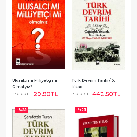
Ulusalcı mı Milliyetçi mi 
Türk Devrim Tarihi / 5. 
Olmalıyız?
Kitap
29
,90
TL
442
,50
TL
240
,00
TL
590
,00
TL
-%
25
-%
25