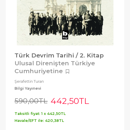
Türk Devrim Tarihi / 2. Kitap
Ulusal Direnişten Türkiye
Cumhuriyetine
Şerafettin Turan
Bilgi Yayınevi
442
,50
TL
590
,00
TL
Taksitli fiyat: 1 x
442
,50
TL
Havale/EFT ile:
420
,38
TL