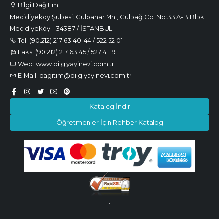
Bilgi Dağıtım
Mecidiyeköy Şubesi: Gülbahar Mh., Gülbağ Cd. No:33 A-B Blok
Mecidiyeköy - 34387 / İSTANBUL
Tel: (90.212) 217 63 40-44 / 522 52 01
Faks: (90.212) 217 63 45 / 527 41 19
Web: www.bilgiyayinevi.com.tr
E-Mail: dagitim@bilgiyayinevi.com.tr
Katalog İndir
Öğretmenler İçin Rehber Katalog
.