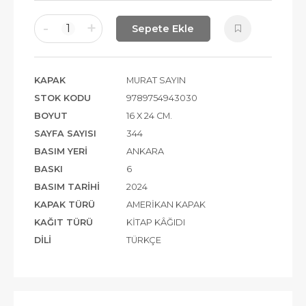
-
+
1
Sepete Ekle
KAPAK
MURAT SAYIN
STOK KODU
9789754943030
BOYUT
16 X 24 CM.
SAYFA SAYISI
344
BASIM YERI
ANKARA
BASKI
6
BASIM TARIHI
2024
KAPAK TÜRÜ
AMERIKAN KAPAK
KAĞIT TÜRÜ
KITAP KÂĞIDI
DILI
TÜRKÇE