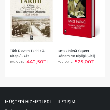
Türk Devrim Tarihi / 3. 
İsmet İnönü Yaşamı 
Kitap / 1. Cilt
Dönemi ve Kişiliği (Ciltli)
442
,50
TL
525
,00
TL
590
,00
TL
700
,00
TL
MÜŞTERI HIZMETLERI
İLETIŞIM