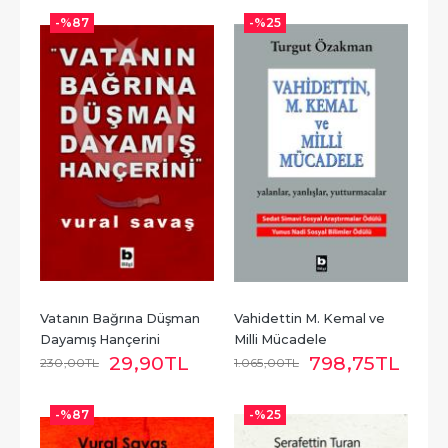
-%
87
-%
25
Vatanın Bağrına Düşman 
Vahidettin M. Kemal ve 
Dayamış Hançerini
Milli Mücadele
29
,90
TL
798
,75
TL
230
,00
TL
1.065
,00
TL
-%
87
-%
25