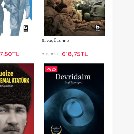
Savaş Üzerine
7
,50
TL
618
,75
TL
825
,00
TL
-%
25