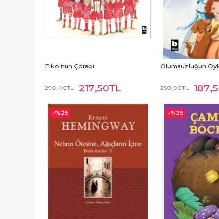
Fiko'nun Çorabı
Ölümsüzlüğün Öy
217
,50
TL
187
,
290
,00
TL
250
,00
TL
-%
25
-%
25