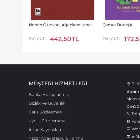
Nehrin Ötesine, Ağaçların İçine
Çamur Böceği
442
,50
TL
172
,
590
,00
TL
230
,00
TL
MÜŞTERI HIZMETLERI
Bilg
Basım 
Banka Hesaplarımız
Meşrut
Gizlilik ve Güvenlik
06420
Satış Sözleşmesi
Tel: 
Üyelik Sözleşmesi
Faks:
Web:
İnsan Kaynakları
E-Ma
Yazar Aday Başvuru Formu