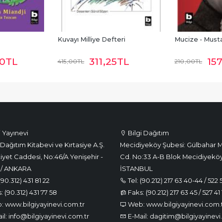
Kuvayı Milliye Defteri
Mucize - Must
50
TL
311
,25
TL
15
415
,00
TL
210
,00
TL
i Yayınevi
Bilgi Dağıtım
Dağıtım Kitabevi ve Kırtasiye A.Ş.
Mecidiyeköy Şubesi: Gülbahar M
iyet Caddesi, No:46/A Yenişehir -
Cd. No:33 A-B Blok Mecidiyeköy
 / ANKARA
İSTANBUL
(90.312) 431 81 22
Tel: (90.212) 217 63 40-44 / 522 
 (90.312) 431 77 58
Faks: (90.212) 217 63 45 / 527 41 
 www.bilgiyayinevi.com.tr
Web: www.bilgiyayinevi.com.
il: info@bilgiyayinevi.com.tr
E-Mail: dagitim@bilgiyayinevi