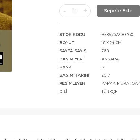
-
+
1
Sepete Ekle
STOK KODU
9789752200760
BOYUT
16 X 24 CM.
SAYFA SAYISI
768
BASIM YERI
ANKARA
BASKI
3
BASIM TARIHI
2017
RESIMLEYEN
KAPAK: MURAT SAY
DILI
TÜRKÇE