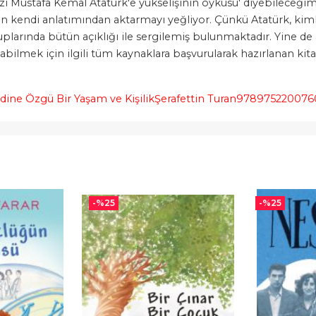
i Mustafa Kemal Atatürk'e yükselişinin öyküsü' diyebileceğim
un kendi anlatımından aktarmayı yeğliyor. Çünkü Atatürk, kimliğ
uplarında bütün açıklığı ile sergilemiş bulunmaktadır. Yine de 
abilmek için ilgili tüm kaynaklara başvurularak hazırlanan kit
dine Özgü Bir Yaşam ve Kişilik
Şerafettin Turan
978975220076
-%
25
-%
25