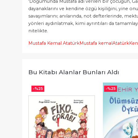
'Doğumunda Mustafa adı verilen bir çocuğun, Gaz
dayanaklarını ve kendine özgü kişiliğini, yine on
savaşımlarını; anılarında, not defterlerinde, mekt
yönleri aydınlatmak, kimi ayrıntıları da tamamlay
nitelikte.
Mustafa Kemal Atatürk
Mustafa kemal
Atatürk
Ken
Bu Kitabı Alanlar Bunları Aldı
-%
25
-%
25