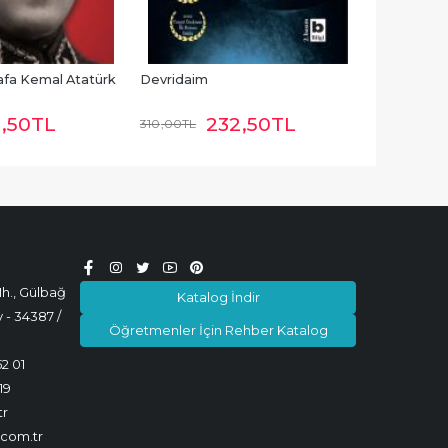
afa Kemal Atatürk
Devridaim
7
,50
TL
232
,50
TL
310
,00
TL
h., Gülbağ
Katalog İndir
 - 34387 /
Öğretmenler İçin Rehber Katalog
52 01
19
tr
.com.tr