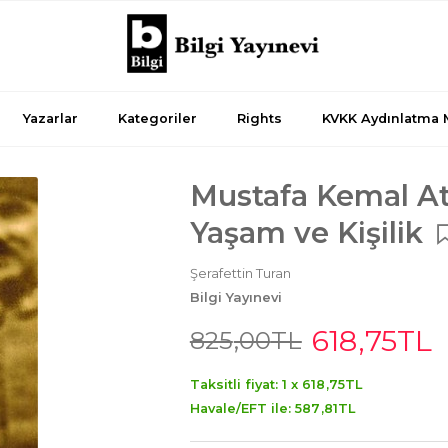
Yazarlar
Kategoriler
Rights
KVKK Aydınlatma 
Mustafa Kemal At
Yaşam ve Kişilik
Şerafettin Turan
Bilgi Yayınevi
618
,75
TL
825
,00
TL
Taksitli fiyat: 1 x
618
,75
TL
Havale/EFT ile:
587
,81
TL