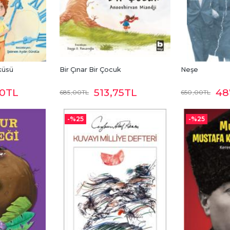
küsü
Bir Çınar Bir Çocuk
Neşe
50
TL
513
,75
TL
48
685
,00
TL
650
,00
TL
-%
25
-%
25