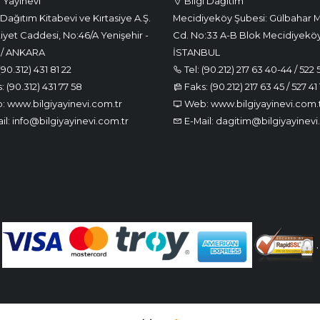
i Yayınevi
Bilgi Dağıtım
Dağıtım Kitabevi ve Kırtasiye A.Ş.
Mecidiyeköy Şubesi: Gülbahar M
iyet Caddesi, No:46/A Yenişehir -
Cd. No:33 A-B Blok Mecidiyeköy
 / ANKARA
İSTANBUL
(90.312) 431 81 22
Tel: (90.212) 217 63 40-44 / 522 
 (90.312) 431 77 58
Faks: (90.212) 217 63 45 / 527 41 
 www.bilgiyayinevi.com.tr
Web: www.bilgiyayinevi.com.
il: info@bilgiyayinevi.com.tr
E-Mail: dagitim@bilgiyayinevi
.