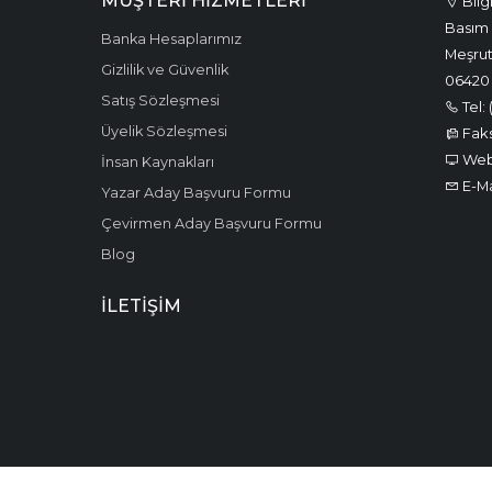
MÜŞTERI HIZMETLERI
Bilg
Basım 
Banka Hesaplarımız
Meşrut
Gizlilik ve Güvenlik
06420
Satış Sözleşmesi
Tel: 
Üyelik Sözleşmesi
Faks:
Web:
İnsan Kaynakları
E-Ma
Yazar Aday Başvuru Formu
Çevirmen Aday Başvuru Formu
Blog
İLETIŞIM