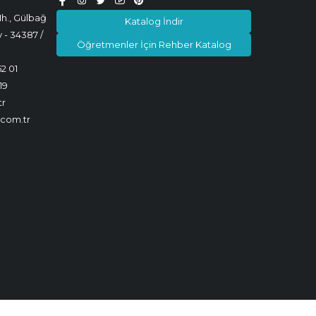
h., Gülbağ
Katalog İndir
 - 34387 /
Öğretmenler İçin Rehber Katalog
52 01
19
tr
.com.tr