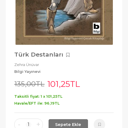
Türk Destanları
Zehra Ünüvar
Bilgi Yayınevi
101
,25
TL
135
,00
TL
Taksitli fiyat: 1 x
101
,25
TL
Havale/EFT ile:
96
,19
TL
-
+
1
Sepete Ekle