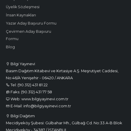
Üyelik Sözleşmesi
İnsan Kaynakları
Yazar Aday Başvuru Formu
Çevirmen Aday Başvuru
Formu
Blog
Bilgi Yayınevi
Basım Dağıtım Kitabevi ve Kırtasiye A.Ş. Meşrutiyet Caddesi,
No:46/A Yenişehir - 06420 / ANKARA
Tel: (90.312) 431 81 22
Faks: (90.312) 431 77 58
Web: www.bilgiyayinevi.com.tr
E-Mail: info@bilgiyayinevi.com.tr
Bilgi Dağıtım
Mecidiyeköy Şubesi: Gülbahar Mh., Gülbağ Cd. No:33 A-B Blok
Mecidiyeköy - 34387 / İSTANBUL