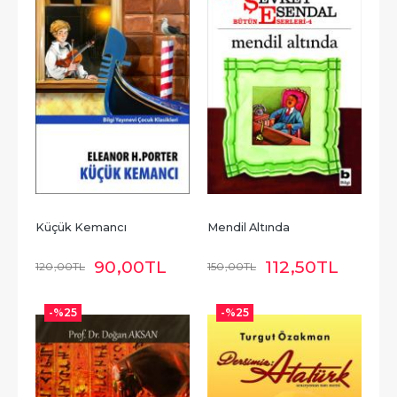
Küçük Kemancı
Mendil Altında
90
,00
TL
112
,50
TL
120
,00
TL
150
,00
TL
-%
25
-%
25