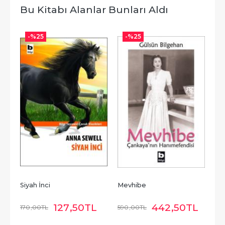
Bu Kitabı Alanlar Bunları Aldı
-%
25
-%
25
Siyah İnci
Mevhibe
127
,50
TL
442
,50
TL
170
,00
TL
590
,00
TL