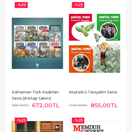
-%
30
-%
25
Kahraman Türk Kadınları 
Atatürk'ü Tanıyalım Serisi
Serisi (8 kitap takım)
672
,00
TL
855
,00
TL
960
,00
TL
1.140
,00
TL
-%
25
-%
25