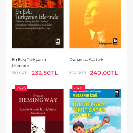
En Eski Türkçenin 
Dersimiz: Atatürk
İzlerinde
232
,50
TL
240
,00
TL
310
,00
TL
320
,00
TL
-%
25
-%
25