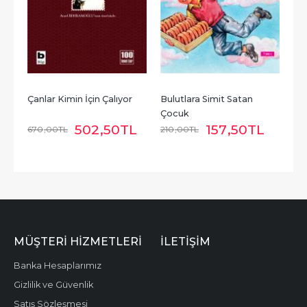
Çanlar Kimin İçin Çalıyor
Bulutlara Simit Satan 
Çocuk
502
,50
TL
157
,50
TL
670
,00
TL
210
,00
TL
MÜŞTERI HIZMETLERI
İLETIŞIM
Banka Hesaplarımız
Gizlilik ve Güvenlik
Satış Sözleşmesi