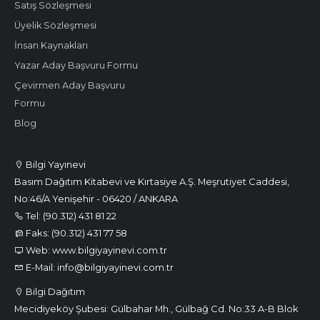
Satış Sözleşmesi
Üyelik Sözleşmesi
İnsan Kaynakları
Yazar Aday Başvuru Formu
Çevirmen Aday Başvuru
Formu
Blog
Bilgi Yayınevi
Basım Dağıtım Kitabevi ve Kırtasiye A.Ş. Meşrutiyet Caddesi,
No:46/A Yenişehir - 06420 / ANKARA
Tel: (90.312) 431 81 22
Faks: (90.312) 431 77 58
Web: www.bilgiyayinevi.com.tr
E-Mail: info@bilgiyayinevi.com.tr
Bilgi Dağıtım
Mecidiyeköy Şubesi: Gülbahar Mh., Gülbağ Cd. No:33 A-B Blok