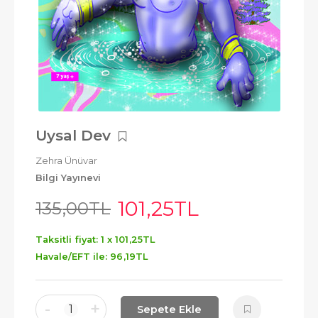
Uysal Dev
Zehra Ünüvar
Bilgi Yayınevi
101
,25
TL
135
,00
TL
Taksitli fiyat: 1 x
101
,25
TL
Havale/EFT ile:
96
,19
TL
-
+
1
Sepete Ekle