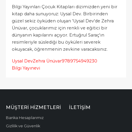
Bilgi Yayınları Çocuk Kitapları dizimizden yeni bir
kitap daha sunuyoruz: Uysal Dev. Birbirinden
güzel sekiz öyküden oluşan 'Uysal Dev'de Zehra
Ünüvar, çocuklarımız için renkli ve eğitici bir
dünyanın kapılarını açıyor. Ertuğrul Saraç'ın
resimleriyle süslediği bu öyküleri severek
okuyacak, öğrenmenin zevkine varacaksınız.
Uysal Dev
Zehra Ünüvar
9789754949230
Bilgi Yayınevi
MÜŞTERI HIZMETLERI
İLETIŞIM
Banka Hesaplarımız
Gizlilik ve Güvenlik