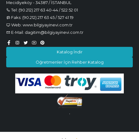
Mecidiyeköy - 34387 / İSTANBUL
Tel: (90.212) 217 63 40-44 / 522 52 01
Faks: (90.212) 217 63 45 / 527 41 19
Web: www.bilgiyayinevi.com.tr
E-Mail: dagitim@bilgiyayinevi.com.tr
Katalog İndir
Öğretmenler İçin Rehber Katalog
.