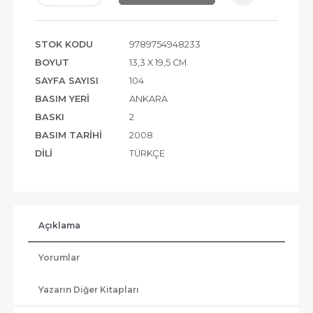
STOK KODU
9789754948233
BOYUT
13,3 X 19,5 CM.
SAYFA SAYISI
104
BASIM YERI
ANKARA
BASKI
2
BASIM TARIHI
2008
DILI
TÜRKÇE
Açıklama
Yorumlar
Yazarın Diğer Kitapları