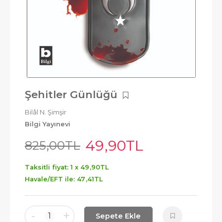
Şehitler Günlüğü
Bilâl N. Şimşir
Bilgi Yayınevi
49
,90
TL
825
,00
TL
Taksitli fiyat: 1 x
49
,90
TL
Havale/EFT ile:
47
,41
TL
-
+
1
Sepete Ekle