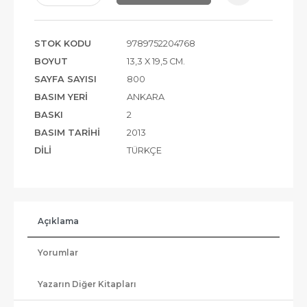
STOK KODU
9789752204768
BOYUT
13,3 X 19,5 CM.
SAYFA SAYISI
800
BASIM YERI
ANKARA
BASKI
2
BASIM TARIHI
2013
DILI
TÜRKÇE
Açıklama
Yorumlar
Yazarın Diğer Kitapları