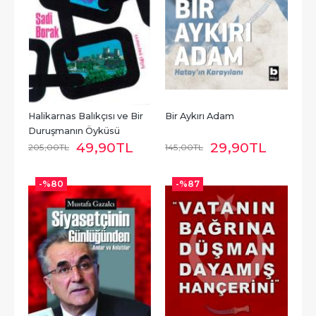
Halikarnas Balıkçısı ve Bir 
Bir Aykırı Adam
Duruşmanın Öyküsü
49
,90
TL
29
,90
TL
205
,00
TL
145
,00
TL
-%
80
-%
87