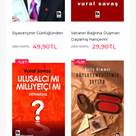
Siyasetçinin Günlüğünden
Vatanın Bağrına Düşman 
Dayamış Hançerini
49
,90
TL
29
,90
TL
250
,00
TL
230
,00
TL
-%
87
-%
91