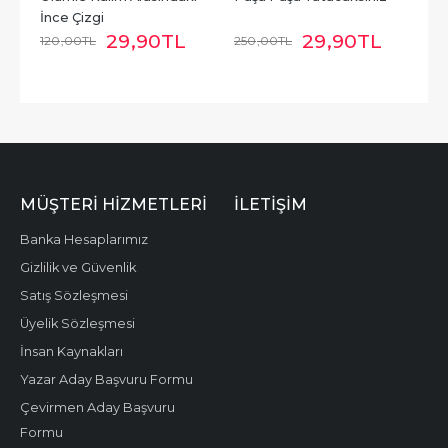
İnce Çizgi
29
,90
TL
29
,90
TL
120
,00
TL
250
,00
TL
MÜŞTERI HIZMETLERI
İLETIŞIM
Banka Hesaplarımız
Gizlilik ve Güvenlik
Satış Sözleşmesi
Üyelik Sözleşmesi
İnsan Kaynakları
Yazar Aday Başvuru Formu
Çevirmen Aday Başvuru
Formu