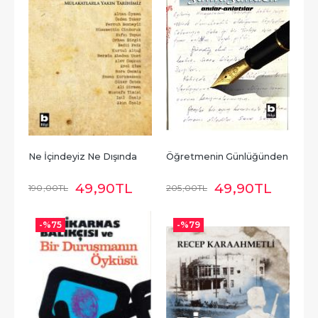
Ne İçindeyiz Ne Dışında
Öğretmenin Günlüğünden
49
,90
TL
49
,90
TL
190
,00
TL
205
,00
TL
-%
75
-%
79