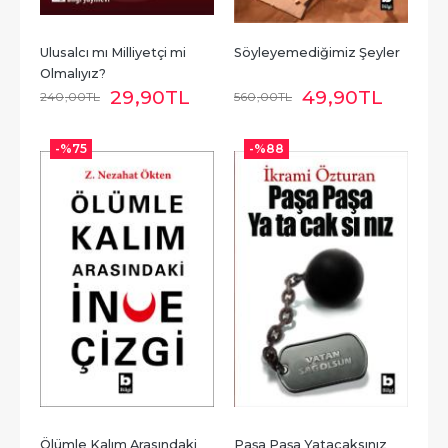
Ulusalcı mı Milliyetçi mi 
Söyleyemediğimiz Şeyler
Olmalıyız?
29
,90
TL
49
,90
TL
240
,00
TL
560
,00
TL
-%
75
-%
88
Ölümle Kalım Arasındaki 
Paşa Paşa Yatacaksınız