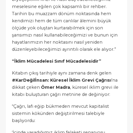
meselesine eğilen çok kapsamlı bir rehber.
Tarihin bu muazzam dönüm noktasında hem
kendimizi hem de tüm canlılar âlemini büyük
ölçüde yok oluştan kurtarabilmek için son
şansımızı nasıl kullanabileceğimizi ve bunun için
hayatlarımızın her noktasını nasıl yeniden
düzenleyebileceğimizi ayrıntılı olarak ele alıyor.”
“İklim Mücadelesi Sınıf Mücadelesidir”
Kitabın çıkış tarihiyle aynı zamana denk gelen
#KarDeğilİnsan: Küresel İklim Grevi Çağrısı
’na
dikkat çeken
Ömer Madra
, küresel iklim grevi ile
kitabı buluşturan çağrı metnine de değiniyor:
“Çağrı, lafı eğip bükmeden mevcut kapitalist
sistemin kökünden değiştirilmesi talebiyle
başlıyordu:
‘İçinde yaşadığımız iklim felaketi senaryosu,