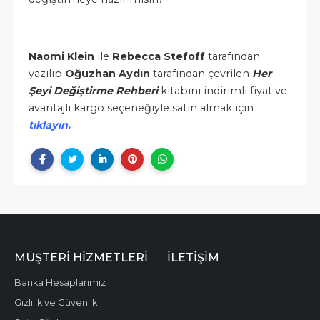
Naomi Klein
ile
Rebecca Stefoff
tarafından
yazılıp
Oğuzhan Aydın
tarafından çevrilen
Her
Şeyi Değiştirme Rehberi
kitabını indirimli fiyat ve
avantajlı kargo seçeneğiyle satın almak için
tıklayın.
MÜŞTERI HIZMETLERI
İLETIŞIM
Banka Hesaplarımız
Gizlilik ve Güvenlik