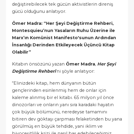
değiştirebilecek tek gücün aktivistlerin direniş
gücü olduğunu anlatıyor.
Ömer Madra: “Her Şeyi Değiştirme Rehberi,
Montesquieu’nun Yasaların Ruhu Üzerine ile
Marx’ın Komünist Manifesto'sunun Ardından
İnsanlığı Derinden Etkileyecek Üçüncü Kitap
Olabilir”
Kitabın önsözünü yazan
Ömer Madra
,
Her Şeyi
Değiştirme Rehberi
’ni şöyle anlatıyor:
“Elinizdeki kitap, hem dünyanın bütün
gençlerinden esinlenmiş hem de onlar için
kaleme alınmış bir el kitabı. 65 milyon yıl önce
dinozorları ve onların yanı sıra karadaki hayatın
çok büyük bölümünü, neredeyse tamamını
bitiren dev göktaşı çarpması felaketinden bu yana
görülmüş en büyük tehdide, yani iklim ve
biyoçeşitlilik krizi ile nasıl baş edebileceğimiz