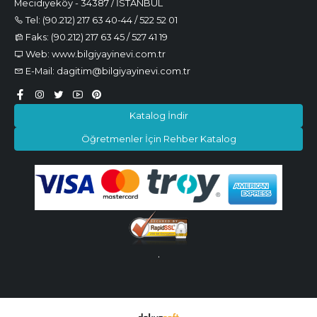
Mecidiyeköy - 34387 / İSTANBUL
Tel: (90.212) 217 63 40-44 / 522 52 01
Faks: (90.212) 217 63 45 / 527 41 19
Web: www.bilgiyayinevi.com.tr
E-Mail: dagitim@bilgiyayinevi.com.tr
Katalog İndir
Öğretmenler İçin Rehber Katalog
.