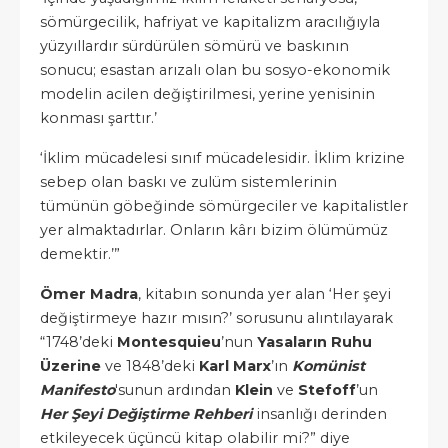
sömürgecilik, hafriyat ve kapitalizm aracılığıyla
yüzyıllardır sürdürülen sömürü ve baskının
sonucu; esastan arızalı olan bu sosyo-ekonomik
modelin acilen değiştirilmesi, yerine yenisinin
konması şarttır.’
‘İklim mücadelesi sınıf mücadelesidir. İklim krizine
sebep olan baskı ve zulüm sistemlerinin
tümünün göbeğinde sömürgeciler ve kapitalistler
yer almaktadırlar. Onların kârı bizim ölümümüz
demektir.’”
Ömer Madra
, kitabın sonunda yer alan ‘Her şeyi
değiştirmeye hazır mısın?’ sorusunu alıntılayarak
“1748’deki
Montesquieu
’nun
Yasaların Ruhu
Üzerine
ve 1848’deki
Karl Marx
’ın
Komünist
Manifesto
'sunun ardından
Klein
ve
Stefoff
’un
Her Şeyi Değiştirme Rehberi
insanlığı derinden
etkileyecek üçüncü kitap olabilir mi?” diye