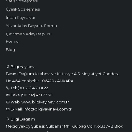
Satış Sözleşmesi
Üyelik Sözleşmesi
İnsan Kaynakları
Yazar Aday Başvuru Formu
Çevirmen Aday Başvuru
Formu
Blog
Bilgi Yayınevi
Basım Dağıtım Kitabevi ve Kırtasiye A.Ş. Meşrutiyet Caddesi,
No:46/A Yenişehir - 06420 / ANKARA
Tel: (90.312) 431 81 22
Faks: (90.312) 431 77 58
Web: www.bilgiyayinevi.com.tr
E-Mail: info@bilgiyayinevi.com.tr
Bilgi Dağıtım
Mecidiyeköy Şubesi: Gülbahar Mh., Gülbağ Cd. No:33 A-B Blok