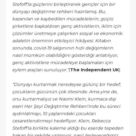
Stefoff'la güçlerini birleştirerek gençler için bir
dünyayı değiştirme rehberi hazırlamış. Bu,
kazanılan ve kaybedilen mücadelelerin, güçlü
şirketlere başkaldıran genç aktivistlerin, iklim için
çözümler üretmeye çalışırken sosyal ve ekonomik
adaletin öneminin etkileyici hikâyesi. Kitabın
sonunda, covid-19 salgınının hızlı değişimlerin
nasıl mümkün olabildiğini gösterdiği anlatılıyor,
genç aktivistlere mücadeleye başlamaları için
eylem araçları sunuluyor.”
(
The Independent UK
)
“Dünyayı kurtarmak neredeyse gülünç bir hedef;
çocukların gücünün çok ötesinde. Ama yine de,
onu kurtarmalıyız ve Naomi Klein, kurmaca dışı
eseri Her Şeyi Değiştirme Rehberi'inde bu süreci
aydınlatmayı, 10 yaşlarındaki çocukları
cesaretlendirmeyi hedefliyor. Klein, Rebecca
Stefoff'la birlikte kaleme aldığı bu eserde tepeden
bakan bir şekilde yazmıyor, nasıl ilerleyeceğimiz