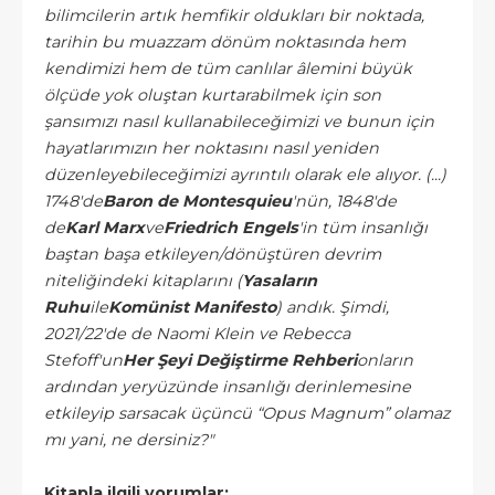
bilimcilerin artık hemfikir oldukları bir noktada,
tarihin bu muazzam dönüm noktasında hem
kendimizi hem de tüm canlılar âlemini büyük
ölçüde yok oluştan kurtarabilmek için son
şansımızı nasıl kullanabileceğimizi ve bunun için
hayatlarımızın her noktasını nasıl yeniden
düzenleyebileceğimizi ayrıntılı olarak ele alıyor. (...)
1748'de
Baron de Montesquieu
'nün, 1848'de
de
Karl Marx
ve
Friedrich Engels
'in tüm insanlığı
baştan başa etkileyen/dönüştüren devrim
niteliğindeki kitaplarını (
Yasaların
Ruhu
ile
Komünist Manifesto
) andık. Şimdi,
2021/22'de de Naomi Klein ve Rebecca
Stefoff'un
Her Şeyi Değiştirme Rehberi
onların
ardından yeryüzünde insanlığı derinlemesine
etkileyip sarsacak üçüncü “Opus Magnum” olamaz
mı yani, ne dersiniz?"
Kitapla ilgili yorumlar: