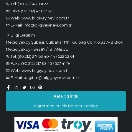
Tel: (90.312) 431 81 22
Faks: (90.312) 431 77 58
Web: www.bilgiyayinevi.com.tr
E-Mail: info@bilgiyayinevi.com.tr
Bilgi Dağıtım
Mecidiyeköy Şubesi: Gülbahar Mh., Gülbağ Cd. No:33 A-B Blok
Mecidiyeköy - 34387 / İSTANBUL
Tel: (90.212) 217 63 40-44 / 522 52 01
Faks: (90.212) 217 63 45 / 527 41 19
Web: www.bilgiyayinevi.com.tr
E-Mail: dagitim@bilgiyayinevi.com.tr
Katalog İndir
Öğretmenler İçin Rehber Katalog