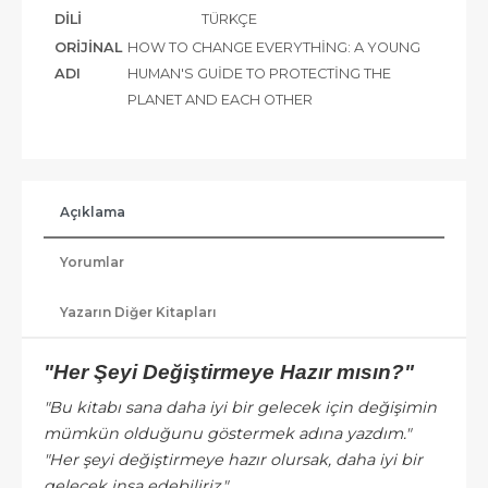
DILI
TÜRKÇE
ORIJINAL
HOW TO CHANGE EVERYTHING: A YOUNG
ADI
HUMAN'S GUIDE TO PROTECTING THE
PLANET AND EACH OTHER
Açıklama
Yorumlar
Yazarın Diğer Kitapları
"Her Şeyi Değiştirmeye Hazır mısın?"
"Bu kitabı sana daha iyi bir gelecek için değişimin
mümkün olduğunu göstermek adına yazdım."
"Her şeyi değiştirmeye hazır olursak, daha iyi bir
gelecek inşa edebiliriz."