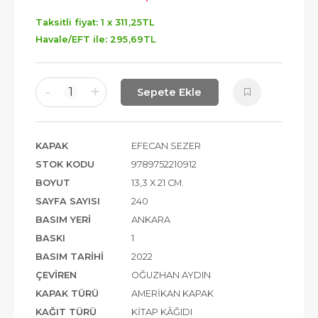
Taksitli fiyat: 1 x
311
,25
TL
Havale/EFT ile:
295
,69
TL
-
+
1
Sepete Ekle
KAPAK
EFECAN SEZER
STOK KODU
9789752210912
BOYUT
13,3 X 21 CM.
SAYFA SAYISI
240
BASIM YERI
ANKARA
BASKI
1
BASIM TARIHI
2022
ÇEVIREN
OĞUZHAN AYDIN
KAPAK TÜRÜ
AMERIKAN KAPAK
KAĞIT TÜRÜ
KITAP KÂĞIDI