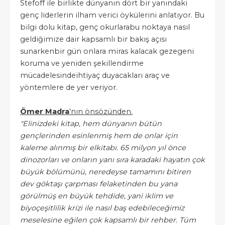
Stefoff ile birlikte dünyanın dört bir yanındaki
genç liderlerin ilham verici öykülerini anlatıyor. Bu
bilgi dolu kitap, genç okurlarabu noktaya nasıl
geldiğimize dair kapsamlı bir bakış açısı
sunarkenbir gün onlara miras kalacak gezegeni
koruma ve yeniden şekillendirme
mücadelesindeihtiyaç duyacakları araç ve
yöntemlere de yer veriyor.
Ömer Madra
'nın önsözünden.
"Elinizdeki kitap, hem dünyanın bütün
gençlerinden esinlenmiş hem de onlar için
kaleme alınmış bir elkitabı. 65 milyon yıl önce
dinozorları ve onların yanı sıra karadaki hayatın çok
büyük bölümünü, neredeyse tamamını bitiren
dev göktaşı çarpması felaketinden bu yana
görülmüş en büyük tehdide, yani iklim ve
biyoçeşitlilik krizi ile nasıl baş edebileceğimiz
meselesine eğilen çok kapsamlı bir rehber. Tüm