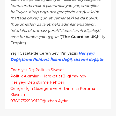
konusunda makul çıkarımlar yapıyor, stratejiler
belirliyor. Kitap boyunca gençlerin attığı küçük
(haftada birkaç gün et yememek) ya da büyük
(hükümetleri dava etmek) adımlar anlatılıyor.
“Mutlaka okunması gerek” ifadesi artık klişeleşti
ama bu kitaba çok uygun.”
(
The Guardian UK,
Kitty
Empire)
Yeşil Gazete'de Ceren Sevin'in yazısı:
Her şeyi
Değiştirme Rehberi: İklimi değil, sistemi değiştir
Edebiyat Dışı
Politika Siyaset
Politik Akımlar - Hareketler
Bilgi Yayınevi
Her Şeyi Değiştirme Rehberi
Gençler İçin Gezegeni ve Birbirimizi Koruma
Klavuzu
9789752210912
Oğuzhan Aydın