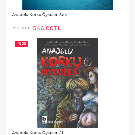
Anadolu Korku Öyküleri Seti
546
,00
TL
780
,00
TL
-%
25
Anadolu Korku Öyküleri / 1