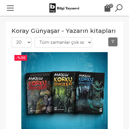
0
Koray Günyaşar - Yazarın kitapları
-%
30