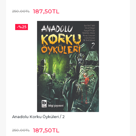
187
,50
TL
250
,00
TL
-%
25
Anadolu Korku Öyküleri / 2
187
,50
TL
250
,00
TL