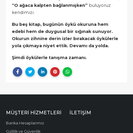
“O ağaca kalpten bağlanmışken”
buluyoruz
kendimizi.
Bu beş kitap, bugünün öykü okuruna hem
edebi hem de duygusal bir sığınak sunuyor.
Okurun zihnine derin izler bırakacak öykülerle
yola çıkmaya niyet ettik. Devamı da yolda.
Şimdi öykülerle tanışma zamanı.
MÜŞTERI HIZMETLERI
İLETIŞIM
Banka Hesaplarımız
Gizlilik ve Güvenlik