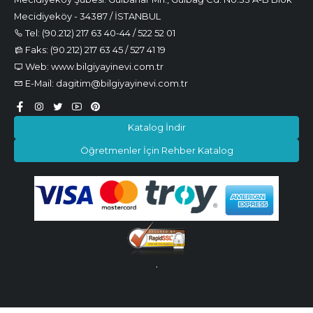
Mecidiyeköy - 34387 / İSTANBUL
Tel: (90.212) 217 63 40-44 / 522 52 01
Faks: (90.212) 217 63 45 / 527 41 19
Web: www.bilgiyayinevi.com.tr
E-Mail: dagitim@bilgiyayinevi.com.tr
Katalog İndir
Öğretmenler İçin Rehber Katalog
.