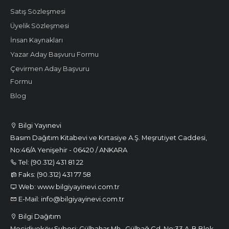
Satış Sözleşmesi
Üyelik Sözleşmesi
İnsan Kaynakları
Yazar Aday Başvuru Formu
Çevirmen Aday Başvuru
Formu
Blog
Bilgi Yayınevi
Basım Dağıtım Kitabevi ve Kırtasiye A.Ş. Meşrutiyet Caddesi,
No:46/A Yenişehir - 06420 / ANKARA
Tel: (90.312) 431 81 22
Faks: (90.312) 431 77 58
Web: www.bilgiyayinevi.com.tr
E-Mail: info@bilgiyayinevi.com.tr
Bilgi Dağıtım
Mecidiyeköy Şubesi: Gülbahar Mh., Gülbağ Cd. No:33 A-B Blok