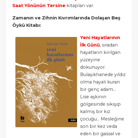
Saat Yönünün Tersine
kitapları var.
Zamanın ve Zihnin Kıvrımlarında Dolaşan Beş
Öykü Kitabı:
Yeni Hayatlarının
İlk Günü
, sıradan
hayatların kırılgan
yüzeyine
dokunuyor.
Bulaşıkhanede yıldız
olma hayali kuran
bir genç adam...
Lise aşkının
gölgesinde sıkışıp
kalmış bir kız
çocuğu... Mesleğine
son bir kez veda
eden bir gassal ve