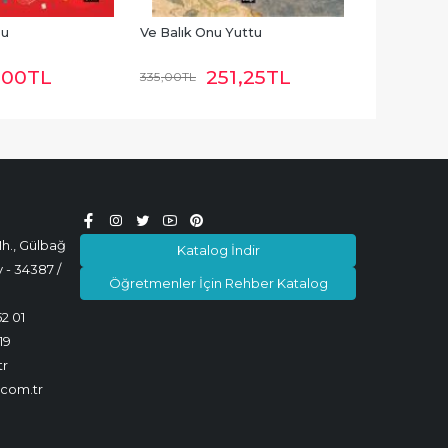
su
Ve Balık Onu Yuttu
,00
TL
251
,25
TL
335
,00
TL
h., Gülbağ
Katalog İndir
 - 34387 /
Öğretmenler İçin Rehber Katalog
52 01
19
tr
.com.tr