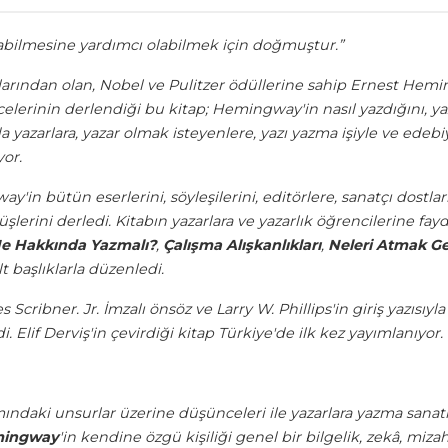
azabilmesine yardımcı olabilmek için doğmuştur.”
larından olan, Nobel ve Pulitzer ödüllerine sahip Ernest Hemin
şüncelerinin derlendiği bu kitap; Hemingway'in nasıl yazdığın
yazarlara, yazar olmak isteyenlere, yazı yazma işiyle ve edebiy
yor.
'in bütün eserlerini, söyleşilerini, editörlere, sanatçı dostları
rüşlerini derledi. Kitabın yazarlara ve yazarlık öğrencilerine fa
e Hakkında Yazmalı?
,
Çalışma Alışkanlıkları
,
Neleri Atmak Ge
lt başlıklarla düzenledi.
Scribner. Jr. İmzalı önsöz ve Larry W. Phillips'in giriş yazısıyl
i. Elif Derviş'in çevirdiği kitap Türkiye'de ilk kez yayımlanıyor.
ındaki unsurlar üzerine düşünceleri ile yazarlara yazma sanatı,
ingway
'in kendine özgü kişiliği genel bir bilgelik, zekâ, miza