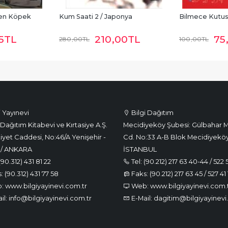
den Köpek 
Kum Saati 2 / Japonya
Bilmece Kutu
5
TL
210
,00
TL
75
280
,00
TL
100
,00
TL
i Yayınevi
Bilgi Dağıtım
Dağıtım Kitabevi ve Kırtasiye A.Ş.
Mecidiyeköy Şubesi: Gülbahar M
iyet Caddesi, No:46/A Yenişehir -
Cd. No:33 A-B Blok Mecidiyeköy
 / ANKARA
İSTANBUL
(90.312) 431 81 22
Tel: (90.212) 217 63 40-44 / 522 
 (90.312) 431 77 58
Faks: (90.212) 217 63 45 / 527 41 
 www.bilgiyayinevi.com.tr
Web: www.bilgiyayinevi.com.
il: info@bilgiyayinevi.com.tr
E-Mail: dagitim@bilgiyayinevi