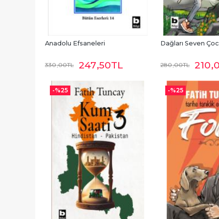
Anadolu Efsaneleri
Dağları Seven Ço
247
,50
TL
210
,
330
,00
TL
280
,00
TL
-%
25
-%
25