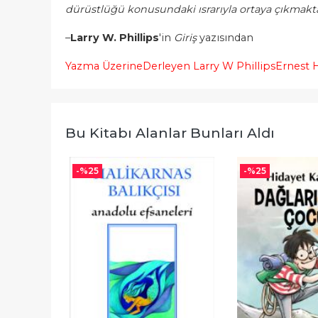
dürüstlüğü konusundaki ısrarıyla ortaya çıkmakta
–
Larry W. Phillips
'in
Giriş
yazısından
Yazma Üzerine
Derleyen Larry W Phillips
Ernest
Bu Kitabı Alanlar Bunları Aldı
-%
25
-%
25