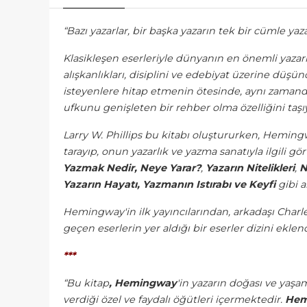
“Bazı yazarlar, bir başka yazarın tek bir cümle y
Klasikleşen eserleriyle dünyanın en önemli yazar
alışkanlıkları, disiplini ve edebiyat üzerine dü
isteyenlere hitap etmenin ötesinde, aynı zamanda 
ufkunu genişleten bir rehber olma özelliğini taşı
Larry W. Phillips bu kitabı oluştururken, Hemingway
tarayıp, onun yazarlık ve yazma sanatıyla ilgili gö
Yazmak Nedir, Neye Yarar?
,
Yazarın Nitelikleri
,
N
Yazarın Hayatı, Yazmanın Istırabı ve Keyfi
gibi a
Hemingway'in ilk yayıncılarından, arkadaşı Charles 
geçen eserlerin yer aldığı bir eserler dizini eklend
***
“Bu kitap
, Hemingway
'in yazarın doğası ve yaşam
verdiği özel ve faydalı öğütleri içermektedir.
Hem