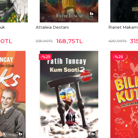
cuk
Attaleia Destanı
İhanet Makam
00
TL
168
,75
TL
31
225
,00
TL
420
,00
TL
-%
25
-%
25