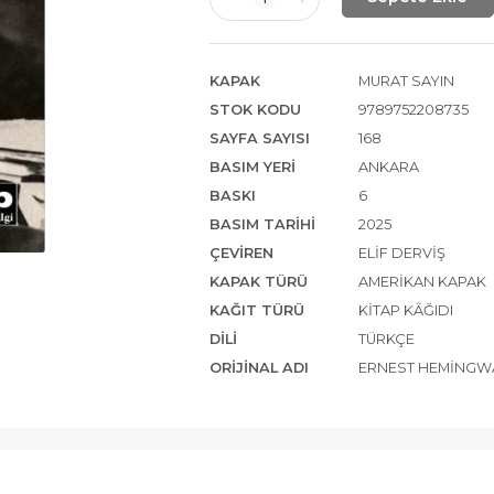
KAPAK
MURAT SAYIN
STOK KODU
9789752208735
SAYFA SAYISI
168
BASIM YERI
ANKARA
BASKI
6
BASIM TARIHI
2025
ÇEVIREN
ELIF DERVIŞ
KAPAK TÜRÜ
AMERIKAN KAPAK
KAĞIT TÜRÜ
KITAP KÂĞIDI
DILI
TÜRKÇE
ORIJINAL ADI
ERNEST HEMINGW