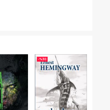
-%
30