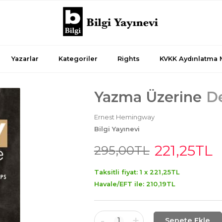
Yazarlar
Kategoriler
Rights
KVKK Aydınlatma 
Yazma Üzerine
De
Ernest Hemingway
Bilgi Yayınevi
221
,25
TL
295
,00
TL
Taksitli fiyat: 1 x
221
,25
TL
Havale/EFT ile:
210
,19
TL
-
+
1
Sepete Ekle