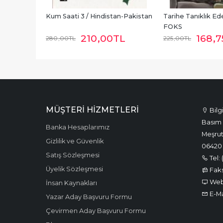
Kum Saati 3 / Hindistan-Pakistan
Tarihe Tanıklık E
FOKS
210
,00
TL
168
,7
280
,00
TL
225
,00
TL
MÜŞTERI HIZMETLERI
Bilg
Basım 
Banka Hesaplarımız
Meşrut
Gizlilik ve Güvenlik
06420
Satış Sözleşmesi
Tel: 
Üyelik Sözleşmesi
Faks:
Web:
İnsan Kaynakları
E-Ma
Yazar Aday Başvuru Formu
Çevirmen Aday Başvuru Formu