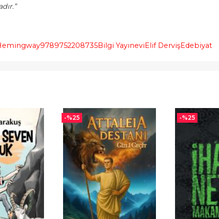
dır.”
 Hemingway
9789752208735
Bilgi Yayınevi
Elif DervişEdebiyat
-%
25
-%
25