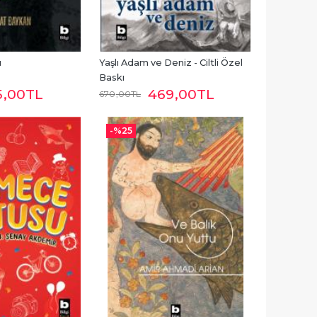
ı
Yaşlı Adam ve Deniz - Ciltli Özel 
Baskı
5
,00
TL
469
,00
TL
670
,00
TL
-%
25