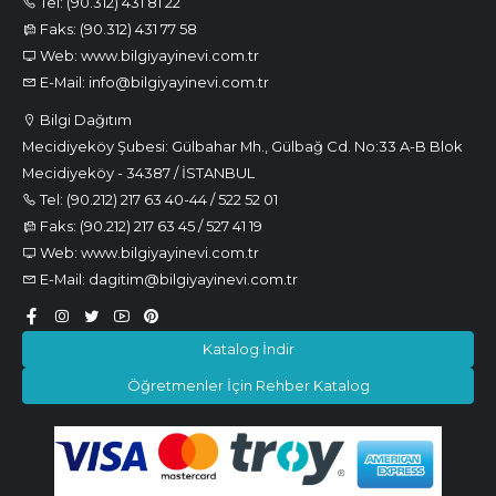
Tel: (90.312) 431 81 22
Faks: (90.312) 431 77 58
Web: www.bilgiyayinevi.com.tr
E-Mail: info@bilgiyayinevi.com.tr
Bilgi Dağıtım
Mecidiyeköy Şubesi: Gülbahar Mh., Gülbağ Cd. No:33 A-B Blok
Mecidiyeköy - 34387 / İSTANBUL
Tel: (90.212) 217 63 40-44 / 522 52 01
Faks: (90.212) 217 63 45 / 527 41 19
Web: www.bilgiyayinevi.com.tr
E-Mail: dagitim@bilgiyayinevi.com.tr
Katalog İndir
Öğretmenler İçin Rehber Katalog