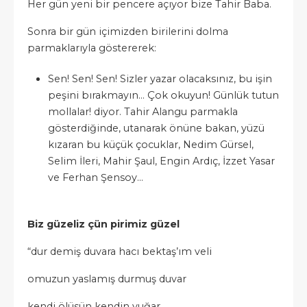
Her gün yeni bir pencere açıyor bize Tahir Baba.
Sonra bir gün içimizden birilerini dolma
parmaklarıyla göstererek:
Sen! Sen! Sen! Sizler yazar olacaksınız, bu işin
peşini bırakmayın… Çok okuyun! Günlük tutun
mollalar! diyor. Tahir Alangu parmakla
gösterdiğinde, utanarak önüne bakan, yüzü
kızaran bu küçük çocuklar, Nedim Gürsel,
Selim İleri, Mahir Şaul, Engin Ardıç, İzzet Yasar
ve Ferhan Şensoy…
Biz güzeliz çün pirimiz güzel
“dur demiş duvara hacı bektaş’ım veli
omuzun yaslamış durmuş duvar
kendi ölüsün kendin yuğar