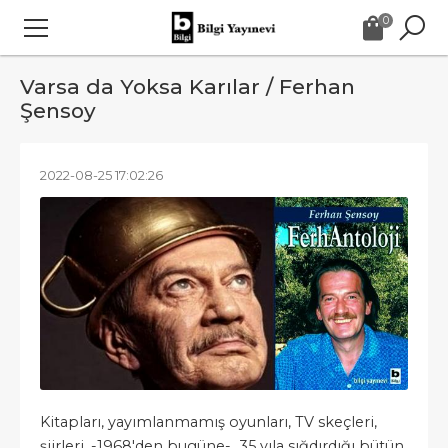
0
Varsa da Yoksa Karılar / Ferhan
Şensoy
2022-08-25 17:02:26
Kitapları, yayımlanmamış oyunları, TV skeçleri,
şiirleri, -1968'den bugüne- 35 yıla sığdırdığı bütün