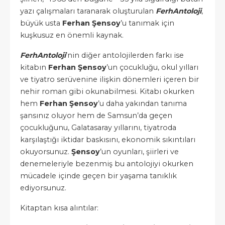
yazı çalışmaları taranarak oluşturulan
FerhAntoloji
,
büyük usta
Ferhan Şensoy
’u tanımak için
kuşkusuz en önemli kaynak.
FerhAntoloji
’nin diğer antolojilerden farkı ise
kitabın
Ferhan Şensoy
’un çocukluğu, okul yılları
ve tiyatro serüvenine ilişkin dönemleri içeren bir
nehir roman gibi okunabilmesi. Kitabı okurken
hem
Ferhan Şensoy
’u daha yakından tanıma
şansınız oluyor hem de Samsun’da geçen
çocukluğunu, Galatasaray yıllarını, tiyatroda
karşılaştığı iktidar baskısını, ekonomik sıkıntıları
okuyorsunuz.
Şensoy
’un oyunları, şiirleri ve
denemeleriyle bezenmiş bu antolojiyi okurken
mücadele içinde geçen bir yaşama tanıklık
ediyorsunuz.
Kitaptan kısa alıntılar: