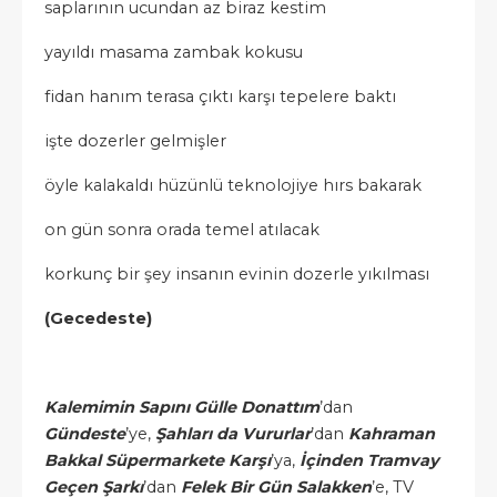
saplarının ucundan az biraz kestim
yayıldı masama zambak kokusu
fidan hanım terasa çıktı karşı tepelere baktı
işte dozerler gelmişler
öyle kalakaldı hüzünlü teknolojiye hırs bakarak
on gün sonra orada temel atılacak
korkunç bir şey insanın evinin dozerle yıkılması
(Gecedeste)
Kalemimin Sapını Gülle Donattım
’dan
Gündeste
’ye,
Şahları da Vururlar
’dan
Kahraman
Bakkal Süpermarkete Karşı
’ya,
İçinden Tramvay
Geçen Şarkı
’dan
Felek Bir Gün Salakken
’e, TV