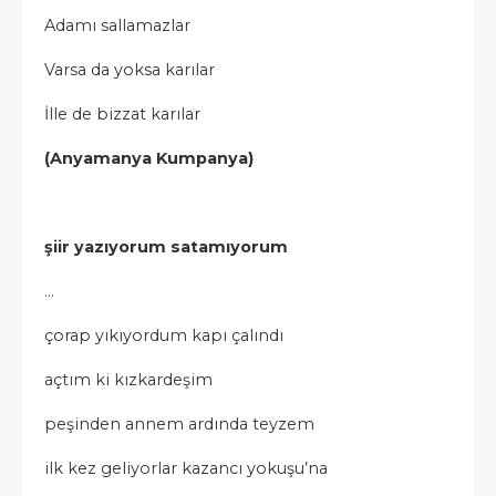
Adamı sallamazlar
Varsa da yoksa karılar
İlle de bizzat karılar
(Anyamanya Kumpanya)
şiir yazıyorum satamıyorum
…
çorap yıkıyordum kapı çalındı
açtım ki kızkardeşim
peşinden annem ardında teyzem
ilk kez geliyorlar kazancı yokuşu’na