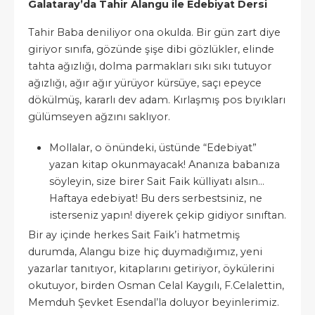
Galataray’da Tahir Alangu ile Edebiyat Dersi
Tahir Baba deniliyor ona okulda. Bir gün zart diye
giriyor sınıfa, gözünde şişe dibi gözlükler, elinde
tahta ağızlığı, dolma parmakları sıkı sıkı tutuyor
ağızlığı, ağır ağır yürüyor kürsüye, saçı epeyce
dökülmüş, kararlı dev adam. Kırlaşmış pos bıyıkları
gülümseyen ağzını saklıyor.
Mollalar, o önündeki, üstünde “Edebiyat”
yazan kitap okunmayacak! Ananıza babanıza
söyleyin, size birer Sait Faik külliyatı alsın…
Haftaya edebiyat! Bu ders serbestsiniz, ne
isterseniz yapın! diyerek çekip gidiyor sınıftan.
Bir ay içinde herkes Sait Faik’i hatmetmiş
durumda, Alangu bize hiç duymadığımız, yeni
yazarlar tanıtıyor, kitaplarını getiriyor, öykülerini
okutuyor, birden Osman Celal Kaygılı, F.Celalettin,
Memduh Şevket Esendal’la doluyor beyinlerimiz.