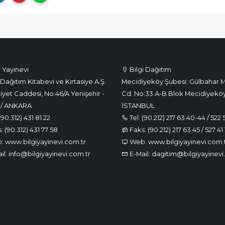
i Yayınevi
Bilgi Dağıtım
Dağıtım Kitabevi ve Kırtasiye A.Ş.
Mecidiyeköy Şubesi: Gülbahar M
iyet Caddesi, No:46/A Yenişehir -
Cd. No:33 A-B Blok Mecidiyeköy
 / ANKARA
İSTANBUL
(90.312) 431 81 22
Tel: (90.212) 217 63 40-44 / 522 
 (90.312) 431 77 58
Faks: (90.212) 217 63 45 / 527 41 
 www.bilgiyayinevi.com.tr
Web: www.bilgiyayinevi.com.
il: info@bilgiyayinevi.com.tr
E-Mail: dagitim@bilgiyayinevi