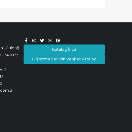
h., Gülbağ
Katalog İndir
 - 34387 /
Öğretmenler İçin Rehber Katalog
52 01
19
tr
.com.tr