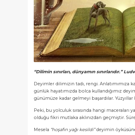
“Dilimin sınırları, dünyamın sınırlarıdır.” Lu
Deyimler dilimizin tadı, rengi. Anlatımımıza ka
günlük hayatımızda bolca kullandığımız deyimle
günümüze kadar gelmeyi başardılar. Yüzyıllar b
Peki, bu yolculuk sırasında hangi maceraları 
olduğu fikri mutlaka aklınızdan geçmiştir. Sür
Mesela
“hoşafın yağı kesildi”
deyimin öyküsüne 