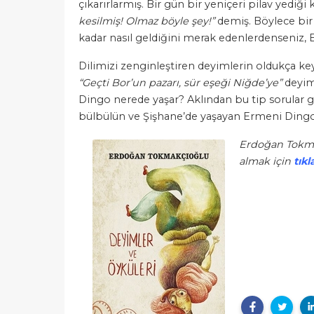
çıkarırlarmış. Bir gün bir yeniçeri pilav yediği
kesilmiş! Olmaz böyle şey!”
demiş. Böylece bi
kadar nasıl geldiğini merak edenlerdenseniz,
Dilimizi zenginleştiren deyimlerin oldukça keyi
“Geçti Bor’un pazarı, sür eşeği Niğde’ye”
deyimi
Dingo nerede yaşar? Aklından bu tip sorular g
bülbülün ve Şişhane’de yaşayan Ermeni Dingo’n
Erdoğan Tokmak
almak için
tıkl