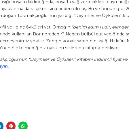
 kaşığı hoşafa daldırdığında, hoşafta yağ zerrecikleri oluşmadığ
r ayaklanma daha çıkmasına neden olmuş. Bu ve bunun gibi 
 Erdoğan Tokmakçıoğlu’nun yazdığı “Deyimler ve Öyküleri” kit
fli ve ilginç öyküleri var. Örneğin
“benim adım Hıdır, elimde
nde kullanılan Bor nerededir? Neden bülbül dut yediğinde sess
eçmeyenimiz yoktur. Zengin konak sahibinin uşağı Hıdır’ın, N
un hiç bilmediğiniz öyküleri sizleri bu kitapta bekliyor.
çıoğlu’nun “Deyimler ve Öyküleri” kitabını indirimli fiyat ve 
ayın.