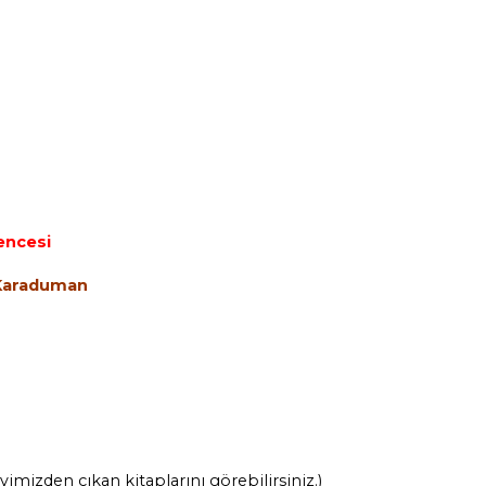
encesi
 Karaduman
vimizden çıkan kitaplarını görebilirsiniz.)