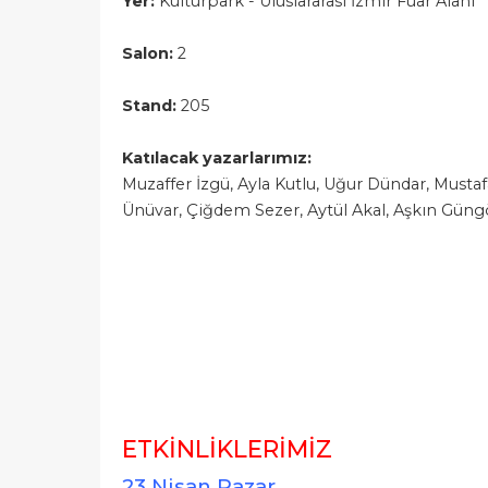
Yer:
Kültürpark - Uluslararası İzmir Fuar Alanı
Salon:
2
Stand:
205
Katılacak yazarlarımız:
Muzaffer İzgü, Ayla Kutlu, Uğur Dündar, Mustafa
Ünüvar, Çiğdem Sezer, Aytül Akal, Aşkın Güng
ETKİNLİKLERİMİZ
23 Nisan P