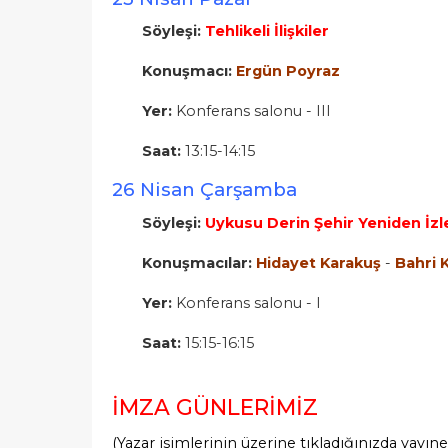
Söyleşi:
Tehlikeli İlişkiler
Konuşmacı:
Ergün Poyraz
Yer:
Konferans salonu - III
Saat:
13:15-14:15
26 Nisan Çarşamba
Söyleşi:
Uykusu Derin Şehir Yeniden İzl
Konuşmacılar:
Hidayet Karakuş
-
Bahri
Yer:
Konferans salonu - I
Saat:
15:15-16:15
İMZA GÜNLERİMİZ
(Yazar isimlerinin üzerine tıkladığınızda yayıne