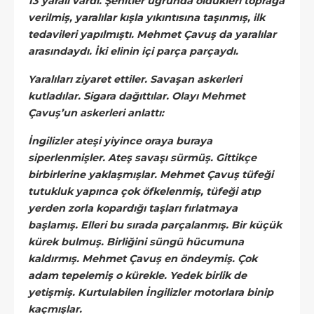
13 yaralı vardı. Şehitler uğrunda öldükleri toprağa
verilmiş, yaralılar kışla yıkıntısına taşınmış, ilk
tedavileri yapılmıştı. Mehmet Çavuş da yaralılar
arasındaydı. İki elinin içi parça parçaydı.
Yaralıları ziyaret ettiler. Savaşan askerleri
kutladılar. Sigara dağıttılar. Olayı Mehmet
Çavuş’un askerleri anlattı:
İngilizler ateşi yiyince oraya buraya
siperlenmişler. Ateş savaşı sürmüş. Gittikçe
birbirlerine yaklaşmışlar. Mehmet Çavuş tüfeği
tutukluk yapınca çok öfkelenmiş, tüfeği atıp
yerden zorla kopardığı taşları fırlatmaya
başlamış. Elleri bu sırada parçalanmış. Bir küçük
kürek bulmuş. Birliğini süngü hücumuna
kaldırmış. Mehmet Çavuş en öndeymiş. Çok
adam tepelemiş o kürekle. Yedek birlik de
yetişmiş. Kurtulabilen İngilizler motorlara binip
kaçmışlar.