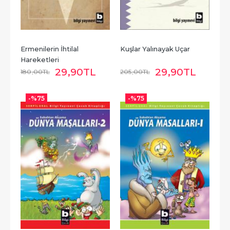
Ermenilerin İhtilal 
Kuşlar Yalınayak Uçar
Hareketleri
29
,90
TL
29
,90
TL
180
,00
TL
205
,00
TL
-%
75
-%
75