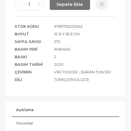
-
+
1
Sepete Ekle
STOK KODU
9789752202542
BOYUT
10.8 X 18.8 CM.
SAYFA SAYISI
272
BASIM YERI
ANKARA
BASKI
2
BASIM TARIHI
2020
ÇEVIREN
VIKI TUNCER - BARAN TUNCER
DILI
TÜRKÇE/İNGILIZCE
Açıklama
Yorumlar