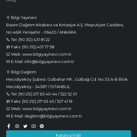
Bilgi Yayınevi
Basım Dağıtım Kitabevi ve Kırtasiye A.Ş. Meşrutiyet Caddesi,
No:46/A Yenişehir - 06420 / ANKARA
Tel: (90.312) 431 81 22
Faks: (90.312) 431 77 58
Web: www.bilgiyayinevi.com.tr
E-Mail: info@bilgiyayinevi.com.tr
Bilgi Dağıtım
Mecidiyeköy Şubesi: Gülbahar Mh., Gülbağ Cd. No:33 A-B Blok
Mecidiyeköy - 34387 / İSTANBUL
Tel: (90.212) 217 63 40-44 / 522 52 01
Faks: (90.212) 217 63 45 / 527 41 19
Web: www.bilgiyayinevi.com.tr
E-Mail: dagitim@bilgiyayinevi.com.tr
Katalog İndir