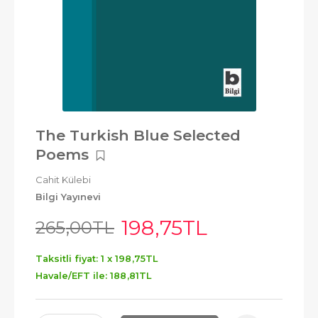
The Turkish Blue Selected
Poems
Cahit Külebi
Bilgi Yayınevi
198
,75
TL
265
,00
TL
Taksitli fiyat: 1 x
198
,75
TL
Havale/EFT ile:
188
,81
TL