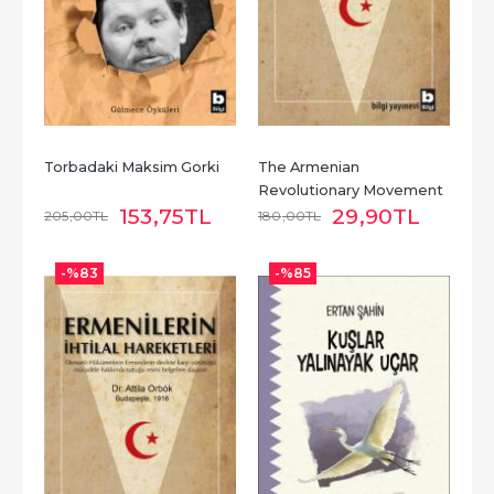
Torbadaki Maksim Gorki
The Armenian 
Revolutionary Movement
153
,75
TL
29
,90
TL
205
,00
TL
180
,00
TL
-%
83
-%
85