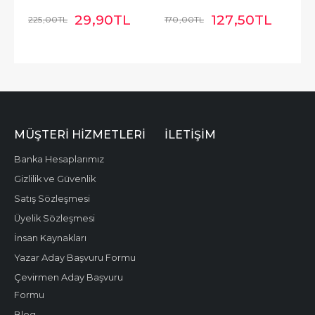
29
,90
TL
127
,50
TL
225
,00
TL
170
,00
TL
MÜŞTERI HIZMETLERI
İLETIŞIM
Banka Hesaplarımız
Gizlilik ve Güvenlik
Satış Sözleşmesi
Üyelik Sözleşmesi
İnsan Kaynakları
Yazar Aday Başvuru Formu
Çevirmen Aday Başvuru
Formu
Blog