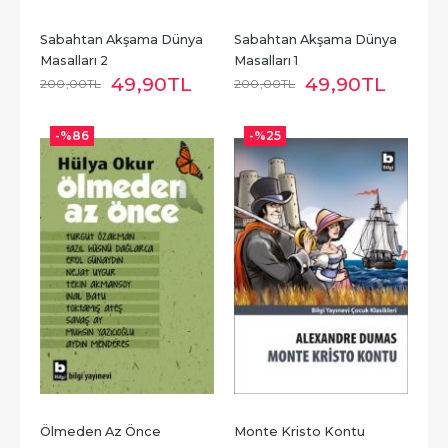
Sabahtan Akşama Dünya 
Sabahtan Akşama Dünya 
Masalları 2
Masalları 1
49
,90
TL
49
,90
TL
200
,00
TL
200
,00
TL
-%
86
-%
25
Ölmeden Az Önce
Monte Kristo Kontu