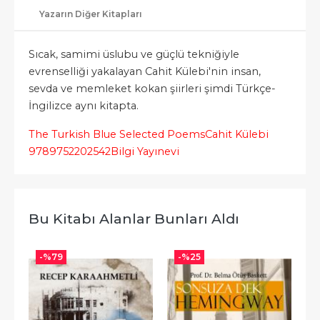
Yazarın Diğer Kitapları
Sıcak, samimi üslubu ve güçlü tekniğiyle
evrenselliği yakalayan Cahit Külebi'nin insan,
sevda ve memleket kokan şiirleri şimdi Türkçe-
İngilizce aynı kitapta.
The Turkish Blue Selected Poems
Cahit Külebi
9789752202542
Bilgi Yayınevi
Bu Kitabı Alanlar Bunları Aldı
-%
79
-%
25