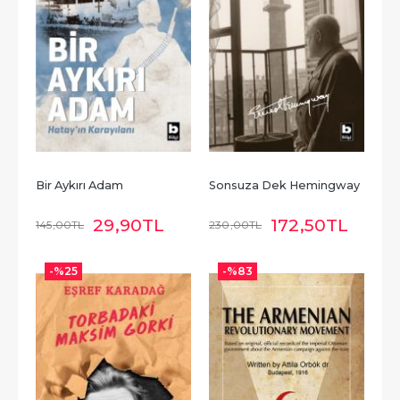
Bir Aykırı Adam
Sonsuza Dek Hemingway
29
,90
TL
172
,50
TL
145
,00
TL
230
,00
TL
-%
25
-%
83