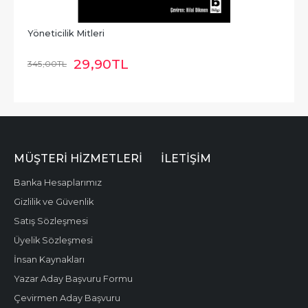
Yöneticilik Mitleri
29
,90
TL
345
,00
TL
MÜŞTERI HIZMETLERI
İLETIŞIM
Banka Hesaplarımız
Gizlilik ve Güvenlik
Satış Sözleşmesi
Üyelik Sözleşmesi
İnsan Kaynakları
Yazar Aday Başvuru Formu
Çevirmen Aday Başvuru