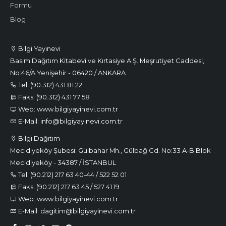
Formu
Blog
Bilgi Yayınevi
Basım Dağıtım Kitabevi ve Kırtasiye A.Ş. Meşrutiyet Caddesi,
No:46/A Yenişehir - 06420 / ANKARA
Tel: (90.312) 431 81 22
Faks: (90.312) 431 77 58
Web: www.bilgiyayinevi.com.tr
E-Mail: info@bilgiyayinevi.com.tr
Bilgi Dağıtım
Mecidiyeköy Şubesi: Gülbahar Mh., Gülbağ Cd. No:33 A-B Blok
Mecidiyeköy - 34387 / İSTANBUL
Tel: (90.212) 217 63 40-44 / 522 52 01
Faks: (90.212) 217 63 45 / 527 41 19
Web: www.bilgiyayinevi.com.tr
E-Mail: dagitim@bilgiyayinevi.com.tr