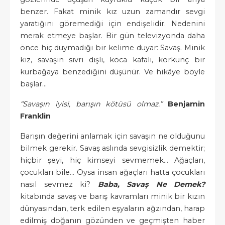
benzer. Fakat minik kız uzun zamandır sevgi
yaratığını göremediği için endişelidir. Nedenini
merak etmeye başlar. Bir gün televizyonda daha
önce hiç duymadığı bir kelime duyar: Savaş. Minik
kız, savaşın sivri dişli, koca kafalı, korkunç bir
kurbağaya benzediğini düşünür. Ve hikâye böyle
başlar…
“Savaşın iyisi, barışın kötüsü olmaz.”
Benjamin
Franklin
Barışın değerini anlamak için savaşın ne olduğunu
bilmek gerekir. Savaş aslında sevgisizlik demektir;
hiçbir şeyi, hiç kimseyi sevmemek... Ağaçları,
çocukları bile… Oysa insan ağaçları hatta çocukları
nasıl sevmez ki?
Baba, Savaş Ne Demek?
kitabında savaş ve barış kavramları minik bir kızın
dünyasından, terk edilen eşyaların ağzından, harap
edilmiş doğanın gözünden ve geçmişten haber