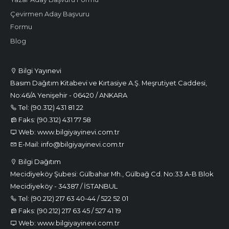
Çevirmen Aday Başvuru
Formu
Blog
Bilgi Yayınevi
Basım Dağıtım Kitabevi ve Kırtasiye A.Ş. Meşrutiyet Caddesi,
No:46/A Yenişehir - 06420 / ANKARA
Tel: (90.312) 431 81 22
Faks: (90.312) 431 77 58
Web: www.bilgiyayinevi.com.tr
E-Mail: info@bilgiyayinevi.com.tr
Bilgi Dağıtım
Mecidiyeköy Şubesi: Gülbahar Mh., Gülbağ Cd. No:33 A-B Blok
Mecidiyeköy - 34387 / İSTANBUL
Tel: (90.212) 217 63 40-44 / 522 52 01
Faks: (90.212) 217 63 45 / 527 41 19
Web: www.bilgiyayinevi.com.tr