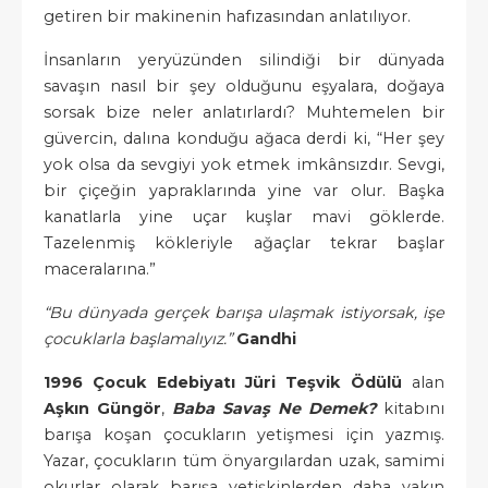
getiren bir makinenin hafızasından anlatılıyor.
İnsanların yeryüzünden silindiği bir dünyada
savaşın nasıl bir şey olduğunu eşyalara, doğaya
sorsak bize neler anlatırlardı? Muhtemelen bir
güvercin, dalına konduğu ağaca derdi ki, “Her şey
yok olsa da sevgiyi yok etmek imkânsızdır. Sevgi,
bir çiçeğin yapraklarında yine var olur. Başka
kanatlarla yine uçar kuşlar mavi göklerde.
Tazelenmiş kökleriyle ağaçlar tekrar başlar
maceralarına.”
“Bu dünyada gerçek barışa ulaşmak istiyorsak, işe
çocuklarla başlamalıyız.”
Gandhi
1996 Çocuk Edebiyatı Jüri Teşvik Ödülü
alan
Aşkın Güngör
,
Baba Savaş Ne Demek?
kitabını
barışa koşan çocukların yetişmesi için yazmış.
Yazar, çocukların tüm önyargılardan uzak, samimi
okurlar olarak barışa yetişkinlerden daha yakın