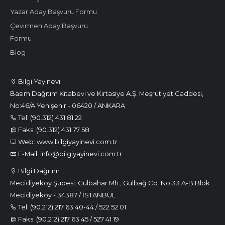
Yazar Aday Başvuru Formu
Çevirmen Aday Başvuru
Formu
Blog
Bilgi Yayınevi
Basım Dağıtım Kitabevi ve Kırtasiye A.Ş. Meşrutiyet Caddesi,
No:46/A Yenişehir - 06420 / ANKARA
Tel: (90.312) 431 81 22
Faks: (90.312) 431 77 58
Web: www.bilgiyayinevi.com.tr
E-Mail: info@bilgiyayinevi.com.tr
Bilgi Dağıtım
Mecidiyeköy Şubesi: Gülbahar Mh., Gülbağ Cd. No:33 A-B Blok
Mecidiyeköy - 34387 / İSTANBUL
Tel: (90.212) 217 63 40-44 / 522 52 01
Faks: (90.212) 217 63 45 / 527 41 19