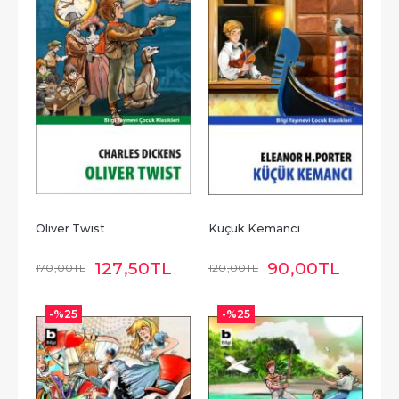
Oliver Twist
Küçük Kemancı
127
,50
TL
90
,00
TL
170
,00
TL
120
,00
TL
-%
25
-%
25