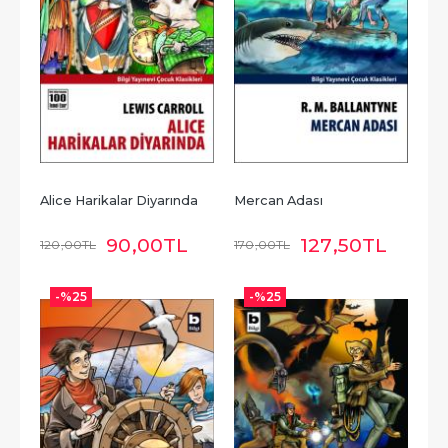
Alice Harikalar Diyarında
Mercan Adası
90
,00
TL
127
,50
TL
120
,00
TL
170
,00
TL
-%
25
-%
25