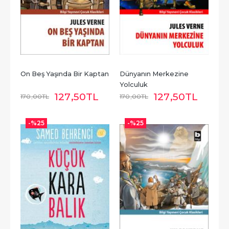
On Beş Yaşında Bir Kaptan
Dünyanın Merkezine 
Yolculuk
127
,50
TL
127
,50
TL
170
,00
TL
170
,00
TL
-%
25
-%
25