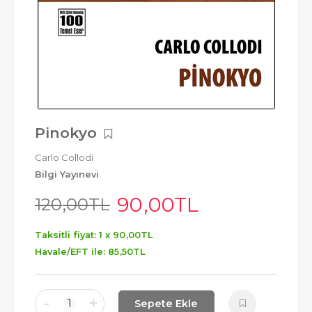
Pinokyo
Carlo Collodi
Bilgi Yayınevi
90
,00
TL
120
,00
TL
Taksitli fiyat: 1 x
90
,00
TL
Havale/EFT ile:
85
,50
TL
-
+
1
Sepete Ekle