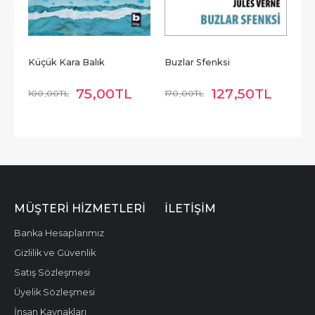
Küçük Kara Balık
Buzlar Sfenksi
75
,00
TL
127
,50
TL
100
,00
TL
170
,00
TL
MÜŞTERI HIZMETLERI
İLETIŞIM
Banka Hesaplarımız
Gizlilik ve Güvenlik
Satış Sözleşmesi
Üyelik Sözleşmesi
İnsan Kaynakları