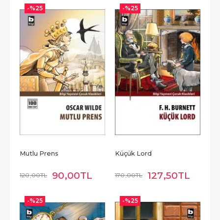
-%
25
-%
25
Mutlu Prens
Küçük Lord
90
,00
TL
127
,50
TL
120
,00
TL
170
,00
TL
-%
25
-%
25