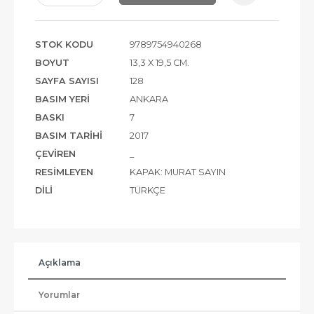
STOK KODU
9789754940268
BOYUT
13,3 X 19,5 CM.
SAYFA SAYISI
128
BASIM YERI
ANKARA
BASKI
7
BASIM TARIHI
2017
ÇEVIREN
_
RESIMLEYEN
KAPAK: MURAT SAYIN
DILI
TÜRKÇE
Açıklama
Yorumlar