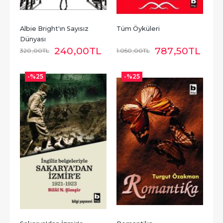
Albie Bright'ın Sayısız 
Tüm Öyküleri
Dünyası
240
,00
TL
787
,50
TL
320
,00
TL
1.050
,00
TL
-%
25
-%
25