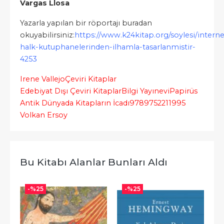
Vargas Llosa
Yazarla yapılan bir röportajı buradan
okuyabilirsiniz:
https://www.k24kitap.org/soylesi/interne
halk-kutuphanelerinden-ilhamla-tasarlanmistir-
4253
Irene Vallejo
Çeviri Kitaplar
Edebiyat Dışı Çeviri Kitaplar
Bilgi Yayınevi
Papirüs
Antik Dünyada Kitapların İcadı
9789752211995
Volkan Ersoy
Bu Kitabı Alanlar Bunları Aldı
-%
25
-%
25