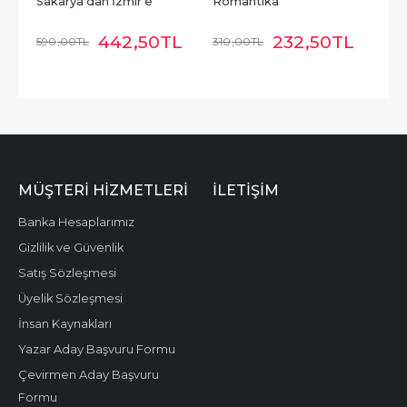
Sakarya'dan İzmir'e
Romantika
442
,50
TL
232
,50
TL
590
,00
TL
310
,00
TL
MÜŞTERI HIZMETLERI
İLETIŞIM
Banka Hesaplarımız
Gizlilik ve Güvenlik
Satış Sözleşmesi
Üyelik Sözleşmesi
İnsan Kaynakları
Yazar Aday Başvuru Formu
Çevirmen Aday Başvuru
Formu