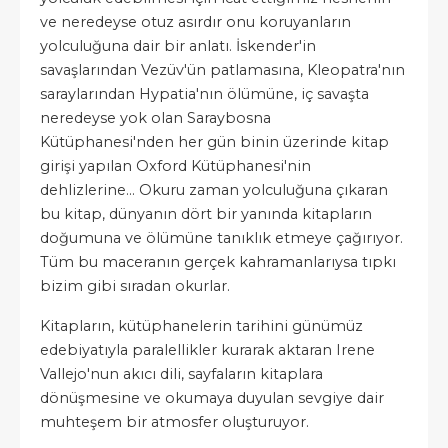
ve neredeyse otuz asırdır onu koruyanların
yolculuğuna dair bir anlatı. İskender'in
savaşlarından Vezüv'ün patlamasına, Kleopatra'nın
saraylarından Hypatia'nın ölümüne, iç savaşta
neredeyse yok olan Saraybosna
Kütüphanesi'nden her gün binin üzerinde kitap
girişi yapılan Oxford Kütüphanesi'nin
dehlizlerine… Okuru zaman yolculuğuna çıkaran
bu kitap, dünyanın dört bir yanında kitapların
doğumuna ve ölümüne tanıklık etmeye çağırıyor.
Tüm bu maceranın gerçek kahramanlarıysa tıpkı
bizim gibi sıradan okurlar.
Kitapların, kütüphanelerin tarihini günümüz
edebiyatıyla paralellikler kurarak aktaran Irene
Vallejo'nun akıcı dili, sayfaların kitaplara
dönüşmesine ve okumaya duyulan sevgiye dair
muhteşem bir atmosfer oluşturuyor.