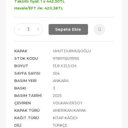
Taksitli fiyat: 1 x
442
,50
TL
Havale/EFT ile:
420
,38
TL
-
+
1
Sepete Ekle
KAPAK
UMUT DURMUŞOĞLU
STOK KODU
9789752211995
BOYUT
13,8 X 21,5 CM.
SAYFA SAYISI
504
BASIM YERI
ANKARA
BASKI
3
BASIM TARIHI
2025
ÇEVIREN
VOLKAN ERSOY
KAPAK TÜRÜ
AMERIKAN KAPAK
KAĞIT TÜRÜ
KITAP KÂĞIDI
DILI
TÜRKÇE