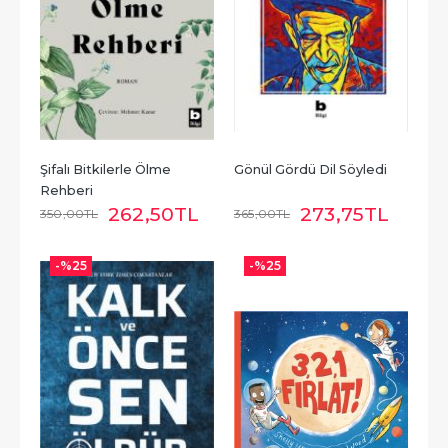
Şifalı Bitkilerle Ölme 
Gönül Gördü Dil Söyledi
Rehberi
262
,50
TL
273
,75
TL
350
,00
TL
365
,00
TL
-%
25
-%
25