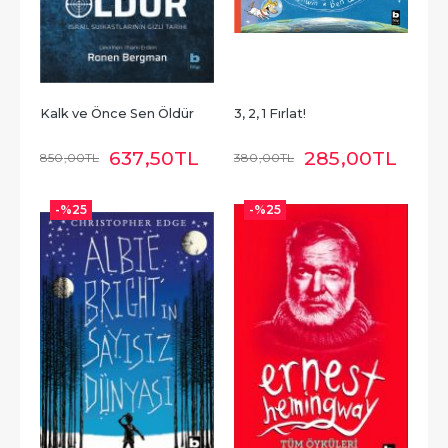
Kalk ve Önce Sen Öldür
3, 2, 1 Fırlat!
637
,50
TL
285
,00
TL
850
,00
TL
380
,00
TL
-%
25
-%
25