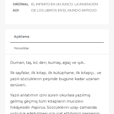
ORIJINAL
EL INFINITO EN UN JUNCO: LA INVENCIÓN
ADI
DE LOS LIBROS EN EL MUNDO ANTIGUO
Açıklama
Yorumlar
Duman, taş, kil, deri, kumaş, ağaç ve ışık...
İlk sayfalar, ilk kitap, ilk kütüphane, ilk kitapçı... ve
yazılı sözcüklerin peşinde bugüne kadar uzanan
serüven...
Yazılı anlatımın izini süren okurlara yazılmış
gelmiş geçmiş tüm kitapların mucizevi
hikâyesidir
Papirüs.
Sözcüklerin uzay-zamanda
yolculuk edebilmesi için icat ettiğimiz nesnenin