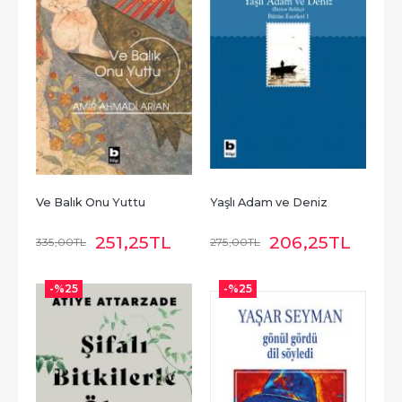
Ve Balık Onu Yuttu
Yaşlı Adam ve Deniz
251
,25
TL
206
,25
TL
335
,00
TL
275
,00
TL
-%
25
-%
25