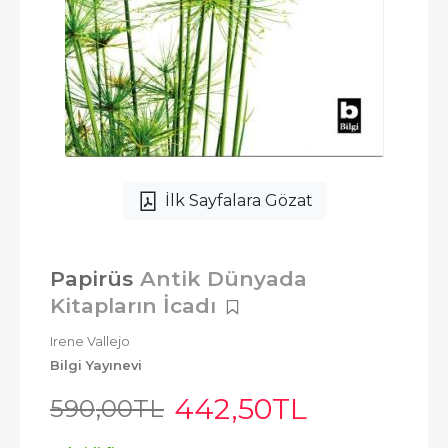
İlk Sayfalara Gözat
Papirüs
Antik Dünyada
Kitapların İcadı
Irene Vallejo
Bilgi Yayınevi
442
,50
TL
590
,00
TL