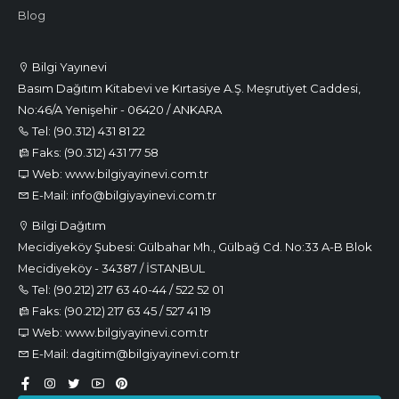
Blog
Bilgi Yayınevi
Basım Dağıtım Kitabevi ve Kırtasiye A.Ş. Meşrutiyet Caddesi,
No:46/A Yenişehir - 06420 / ANKARA
Tel: (90.312) 431 81 22
Faks: (90.312) 431 77 58
Web: www.bilgiyayinevi.com.tr
E-Mail: info@bilgiyayinevi.com.tr
Bilgi Dağıtım
Mecidiyeköy Şubesi: Gülbahar Mh., Gülbağ Cd. No:33 A-B Blok
Mecidiyeköy - 34387 / İSTANBUL
Tel: (90.212) 217 63 40-44 / 522 52 01
Faks: (90.212) 217 63 45 / 527 41 19
Web: www.bilgiyayinevi.com.tr
E-Mail: dagitim@bilgiyayinevi.com.tr