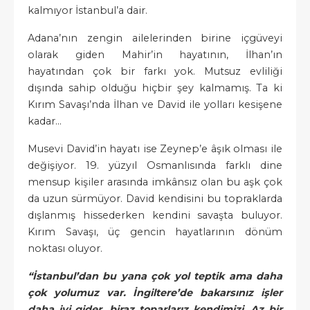
kalmıyor İstanbul’a dair.
Adana’nın zengin ailelerinden birine içgüveyi
olarak giden Mahir’in hayatının, İlhan’ın
hayatından çok bir farkı yok. Mutsuz evliliği
dışında sahip olduğu hiçbir şey kalmamış. Ta ki
Kırım Savaşı’nda İlhan ve David ile yolları kesişene
kadar...
Musevi David’in hayatı ise Zeynep’e âşık olması ile
değişiyor. 19. yüzyıl Osmanlısında farklı dine
mensup kişiler arasında imkânsız olan bu aşk çok
da uzun sürmüyor. David kendisini bu topraklarda
dışlanmış hissederken kendini savaşta buluyor.
Kırım Savaşı, üç gencin hayatlarının dönüm
noktası oluyor.
“İstanbul’dan bu yana çok yol teptik ama daha
çok yolumuz var. İngiltere’de bakarsınız işler
daha iyi gider, biraz toparlarız kendimizi. Az bir