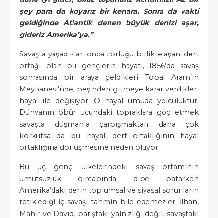
şey para da koyarız bir kenara. Sonra da vakti
geldiğinde Atlantik denen büyük denizi aşar,
gideriz Amerika’ya.”
Savaşta yaşadıkları onca zorluğu birlikte aşan, dert
ortağı olan bu gençlerin hayatı, 1856’da savaş
sonrasında bir araya geldikleri Topal Aram’ın
Meyhanesi’nde, peşinden gitmeye karar verdikleri
hayal ile değişiyor. O hayal umuda yolculuktur.
Dünyanın öbür ucundaki topraklara göç etmek
savaşta düşmanla çarpışmaktan daha çok
korkutsa da bu hayal, dert ortaklığının hayal
ortaklığına dönüşmesine neden oluyor.
Bu üç genç, ülkelerindeki savaş ortamının
umutsuzluk girdabında dibe batarken
Amerika’daki derin toplumsal ve siyasal sorunların
tetiklediği iç savaşı tahmin bile edemezler. İlhan,
Mahir ve David, barıştaki yalnızlığı değil, savaştaki