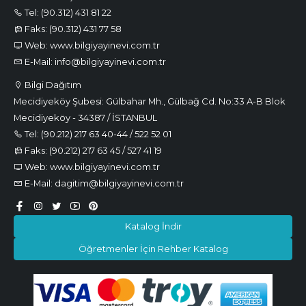
Tel: (90.312) 431 81 22
Faks: (90.312) 431 77 58
Web: www.bilgiyayinevi.com.tr
E-Mail: info@bilgiyayinevi.com.tr
Bilgi Dağıtım
Mecidiyeköy Şubesi: Gülbahar Mh., Gülbağ Cd. No:33 A-B Blok
Mecidiyeköy - 34387 / İSTANBUL
Tel: (90.212) 217 63 40-44 / 522 52 01
Faks: (90.212) 217 63 45 / 527 41 19
Web: www.bilgiyayinevi.com.tr
E-Mail: dagitim@bilgiyayinevi.com.tr
Katalog İndir
Öğretmenler İçin Rehber Katalog