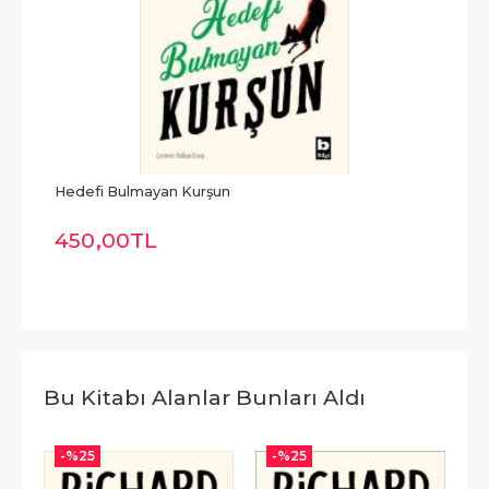
tulu 
Hedefi Bulmayan Kurşun
İki 
450
,00
TL
45
Bu Kitabı Alanlar Bunları Aldı
-%
25
-%
25