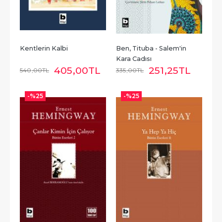
Kentlerin Kalbi
Ben, Tituba - Salem'in 
Kara Cadısı
405
,00
TL
251
,25
TL
540
,00
TL
335
,00
TL
-%
25
-%
25