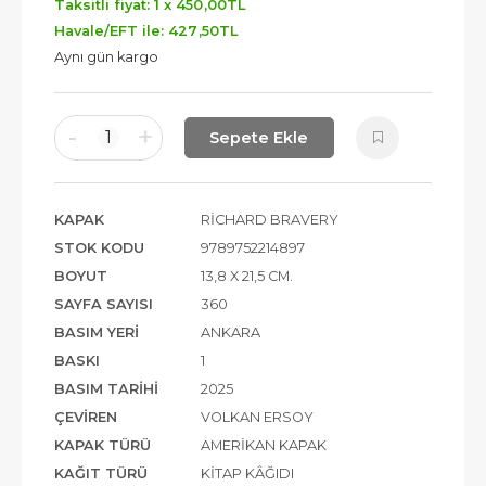
Taksitli fiyat: 1 x
450
,00
TL
Havale/EFT ile:
427
,50
TL
Aynı gün kargo
-
+
1
Sepete Ekle
KAPAK
RICHARD BRAVERY
STOK KODU
9789752214897
BOYUT
13,8 X 21,5 CM.
SAYFA SAYISI
360
BASIM YERI
ANKARA
BASKI
1
BASIM TARIHI
2025
ÇEVIREN
VOLKAN ERSOY
KAPAK TÜRÜ
AMERIKAN KAPAK
KAĞIT TÜRÜ
KITAP KÂĞIDI