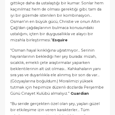
gittikçe daha da ustalaştığı bir kumar. Sonlar hem
kaçınılmaz hem de olması gerektiği gibi; tam da
iyi bir gizemde istenilen bir kombinasyon…
Osman'ın en büyük gücü, Christie ve onun Altın
Çağ'dan çağdaşlarının bulmaca konusundaki
ustalığını, içten bir duygusallıkla ve alaycı bir
mizahla birleştirmesi.”
Esquire
“Osman hayal kırıklığına uğratmıyor… Serinin
hayranlarının beklediği her şey burada: mizah,
sıcaklık, emekli çete araştırmalar yaparken
beklentilerinin alt üst olması… Kahkahaların yanı
sıra yas ve duyarlılıkla ele alınmış bir son da var…
(Gözyaşlarına boğuldum.) Moralimizi yüksek
tutmak için hepimize düzenli dozlarda Perşembe
Günü Cinayet Kulübü almalıyız.”
Guardian
“Bu seride gerçekten özel olan şey, yaşları güzel
bir etkileşime izin veren karakterler... Tüm