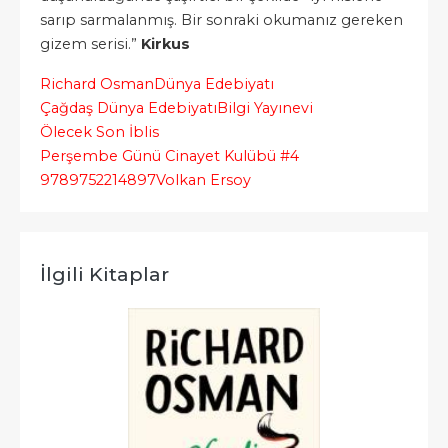
sarıp sarmalanmış. Bir sonraki okumanız gereken
gizem serisi.”
Kirkus
Richard Osman
Dünya Edebiyatı
Çağdaş Dünya Edebiyatı
Bilgi Yayınevi
Ölecek Son İblis
Perşembe Günü Cinayet Kulübü #4
9789752214897
Volkan Ersoy
İlgili Kitaplar