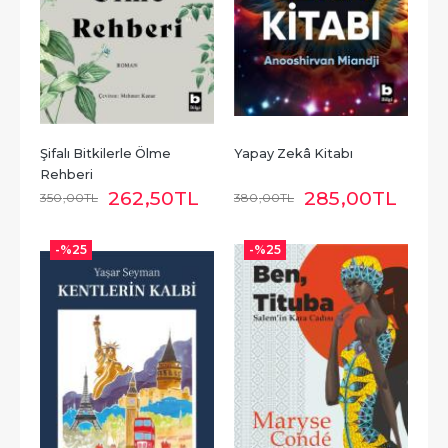
Şifalı Bitkilerle Ölme 
Yapay Zekâ Kitabı
Rehberi
262
,50
TL
285
,00
TL
350
,00
TL
380
,00
TL
-%
25
-%
25