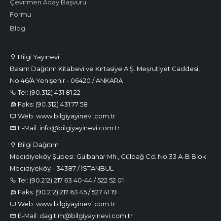
Çevirmen Aday Başvuru
Formu
Blog
Bilgi Yayınevi
Basım Dağıtım Kitabevi ve Kırtasiye A.Ş. Meşrutiyet Caddesi,
No:46/A Yenişehir - 06420 / ANKARA
Tel: (90.312) 431 81 22
Faks: (90.312) 431 77 58
Web: www.bilgiyayinevi.com.tr
E-Mail: info@bilgiyayinevi.com.tr
Bilgi Dağıtım
Mecidiyeköy Şubesi: Gülbahar Mh., Gülbağ Cd. No:33 A-B Blok
Mecidiyeköy - 34387 / İSTANBUL
Tel: (90.212) 217 63 40-44 / 522 52 01
Faks: (90.212) 217 63 45 / 527 41 19
Web: www.bilgiyayinevi.com.tr
E-Mail: dagitim@bilgiyayinevi.com.tr