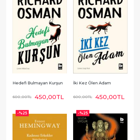
Hedefi Bulmayan Kurşun
İki Kez Ölen Adam
450
,00
TL
450
,00
TL
600
,00
TL
600
,00
TL
-%
25
-%
25