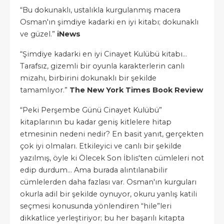
“Bu dokunaklı, ustalıkla kurgulanmış macera
Osman'ın şimdiye kadarki en iyi kitabı; dokunaklı
ve güzel.”
iNews
“Şimdiye kadarki en iyi Cinayet Kulübü kitabı…
Tarafsız, gizemli bir oyunla karakterlerin canlı
mizahı, birbirini dokunaklı bir şekilde
tamamlıyor.”
The New York Times Book Review
“Peki Perşembe Günü Cinayet Kulübü”
kitaplarının bu kadar geniş kitlelere hitap
etmesinin nedeni nedir? En basit yanıt, gerçekten
çok iyi olmaları. Etkileyici ve canlı bir şekilde
yazılmış, öyle ki Ölecek Son İblis'ten cümleleri not
edip durdum… Ama burada alıntılanabilir
cümlelerden daha fazlası var. Osman'ın kurguları
okurla adil bir şekilde oynuyor, okuru yanlış katili
seçmesi konusunda yönlendiren “hile”leri
dikkatlice yerleştiriyor; bu her başarılı kitapta