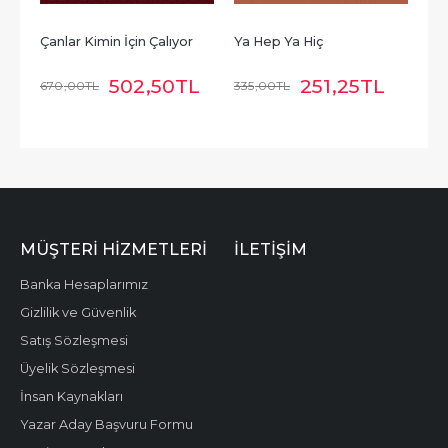
Çanlar Kimin İçin Çalıyor
Ya Hep Ya Hiç
502
,50
TL
251
,25
TL
670
,00
TL
335
,00
TL
MÜŞTERI HIZMETLERI
İLETIŞIM
Banka Hesaplarımız
Gizlilik ve Güvenlik
Satış Sözleşmesi
Üyelik Sözleşmesi
İnsan Kaynakları
Yazar Aday Başvuru Formu