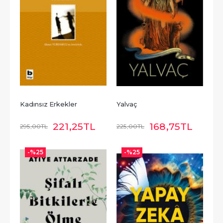
Kadınsız Erkekler
Yalvaç
221
,25
TL
168
,75
TL
295
,00
TL
225
,00
TL
-%
25
-%
25