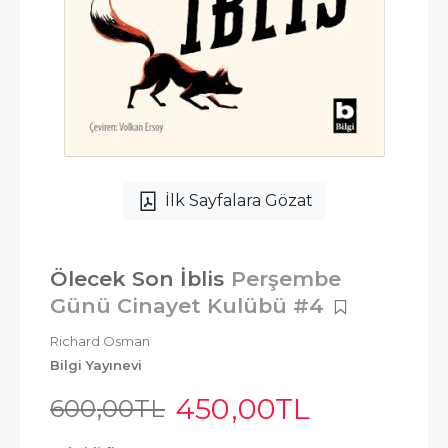
İlk Sayfalara Gözat
Ölecek Son İblis
Perşembe
Günü Cinayet Kulübü #4
Richard Osman
Bilgi Yayınevi
450
,00
TL
600
,00
TL