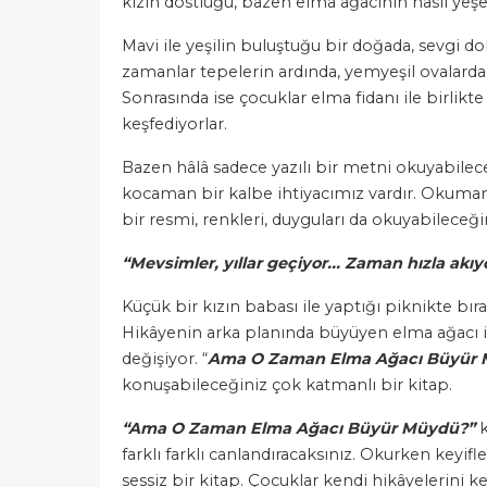
kızın dostluğu, bazen elma ağacının nasıl yeşerd
Mavi ile yeşilin buluştuğu bir doğada, sevgi 
zamanlar tepelerin ardında, yemyeşil ovalarda,
Sonrasında ise çocuklar elma fidanı ile birli
keşfediyorlar.
Bazen hâlâ sadece yazılı bir metni okuyabilece
kocaman bir kalbe ihtiyacımız vardır. Okuman
bir resmi, renkleri, duyguları da okuyabileceği
“Mevsimler, yıllar geçiyor... Zaman hızla akı
Küçük bir kızın babası ile yaptığı piknikte bır
Hikâyenin arka planında büyüyen elma ağacı ile 
değişiyor. “
Ama O Zaman Elma Ağacı Büyür
konuşabileceğiniz çok katmanlı bir kitap.
“Ama O Zaman Elma Ağacı Büyür Müydü?”
k
farklı farklı canlandıracaksınız. Okurken keyif
sessiz bir kitap. Çocuklar kendi hikâyelerini