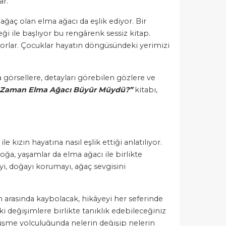
ar.
ğaç olan elma ağacı da eşlik ediyor. Bir
ği ile başlıyor bu rengârenk sessiz kitap.
yorlar. Çocuklar hayatın döngüsündeki yerimizi
 görsellere, detayları görebilen gözlere ve
Zaman Elma Ağacı Büyür Müydü?”
kitabı,
kızın hayatına nasıl eşlik ettiği anlatılıyor.
oğa, yaşamlar da elma ağacı ile birlikte
i, doğayı korumayı, ağaç sevgisini
in arasında kaybolacak, hikâyeyi her seferinde
ki değişimlere birlikte tanıklık edebileceğiniz
nüşme yolculuğunda nelerin değişip nelerin