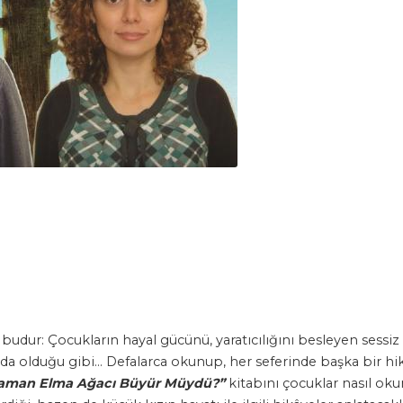
ı budur: Çocukların hayal gücünü, yaratıcılığını besleyen sessiz 
da olduğu gibi… Defalarca okunup, her seferinde başka bir hikây
aman Elma Ağacı Büyür Müydü?”
kitabını çocuklar nasıl ok