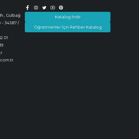
h., Gülbağ
Katalog İndir
 - 34387 /
Öğretmenler İçin Rehber Katalog
52 01
19
tr
.com.tr