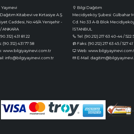
i Yayınevi
Bilgi Dağıtım
Dağıtım Kitabevi ve Kırtasiye A.Ş.
Mecidiyeköy Şubesi: Gülbahar M
iyet Caddesi, No:46/A Yenişehir -
Cd. No:33 A-B Blok Mecidiyeköy
 / ANKARA
İSTANBUL
(90.312) 431 81 22
Tel: (90.212) 217 63 40-44 / 522 
 (90.312) 431 77 58
Faks: (90.212) 217 63 45 / 527 41 
 www.bilgiyayinevi.com.tr
Web: www.bilgiyayinevi.com.
il: info@bilgiyayinevi.com.tr
E-Mail: dagitim@bilgiyayinevi
.