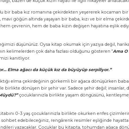
iği, bazen de küçük kızın hayatı ile ilgili hikâyeler anlatacakl
dolu bir baba kız romanına çekirdekten yeşererek kocaman bir a
 mavi göğün altında yaşayan bir baba, kızı ve bir elma çekirde
kte hem çevrenin, hem de baba kızın değişen hayatına eşlik edi
ğimizi düşünürüz. Oysa kitap okumak için yazıya değil, harika
ın kelimelerden çok daha fazlası olduğunu gösteren “
Ama O 
mizi kanıtlıyor.
yor… Elma ağacı da küçük kız da büyüyüp serpiliyor.”
aktığı elma çekirdeğinin görkemli bir ağaca dönüşürken baba ile 
birlikte dönüşen bir şehir var. Sadece şehir değil; insanlar, d
 Müydü?”
çocuklarınızla birlikte yaşam döngüsünü, kentleşmey
itabını 0-3 yaş çocuklarınızla birlikte okurken enfes çizimler
le sohbet edebileceğiniz, rengârenk resimler eşliğinde hayatta
 kendileri yazacaklar. Çocuklar bu kitapta, tohumdan ağaca dö