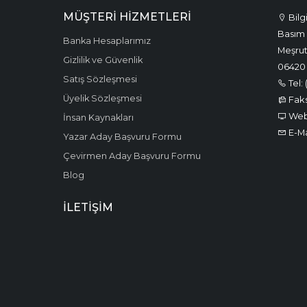
MÜŞTERI HIZMETLERI
Bilg
Basım 
Banka Hesaplarımız
Meşrut
Gizlilik ve Güvenlik
06420
Satış Sözleşmesi
Tel: 
Üyelik Sözleşmesi
Faks:
Web:
İnsan Kaynakları
E-Ma
Yazar Aday Başvuru Formu
Çevirmen Aday Başvuru Formu
Blog
İLETIŞIM