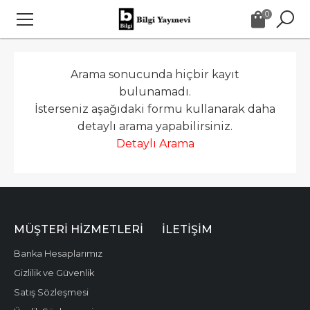
0
Arama sonucunda hiçbir kayıt
bulunamadı.
İsterseniz aşağıdaki formu kullanarak daha
detaylı arama yapabilirsiniz.
Detaylı Arama
MÜŞTERI HIZMETLERI
İLETIŞIM
Banka Hesaplarımız
Gizlilik ve Güvenlik
Satış Sözleşmesi