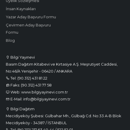
Üyelik Sözleşmesi
İnsan Kaynakları
Yazar Aday Başvuru Formu
Çevirmen Aday Başvuru
Formu
Blog
Bilgi Yayınevi
Basım Dağıtım Kitabevi ve Kırtasiye A.Ş. Meşrutiyet Caddesi,
No:46/A Yenişehir - 06420 / ANKARA
Tel: (90.312) 431 81 22
Faks: (90.312) 431 77 58
Web: www.bilgiyayinevi.com.tr
E-Mail: info@bilgiyayinevi.com.tr
Bilgi Dağıtım
Mecidiyeköy Şubesi: Gülbahar Mh., Gülbağ Cd. No:33 A-B Blok
Mecidiyeköy - 34387 / İSTANBUL
Tel: (90.212) 217 63 40-44 / 522 52 01