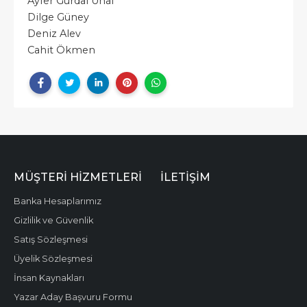
​Ayfer Gürdal Ünal
Dilge Güney
​Deniz Alev
Cahit Ökmen
MÜŞTERI HIZMETLERI
İLETIŞIM
Banka Hesaplarımız
Gizlilik ve Güvenlik
Satış Sözleşmesi
Üyelik Sözleşmesi
İnsan Kaynakları
Yazar Aday Başvuru Formu