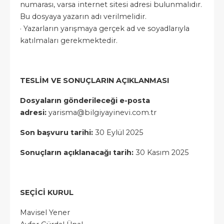
numarası, varsa internet sitesi adresi bulunmalıdır.
Bu dosyaya yazarın adı verilmelidir.
· Yazarların yarışmaya gerçek ad ve soyadlarıyla
katılmaları gerekmektedir.
TESLİM VE SONUÇLARIN AÇIKLANMASI
Dosyaların gönderileceği e-posta
adresi:
yarisma@bilgiyayinevi.com.tr
Son başvuru tarihi:
​30 Eylül 202​5
Sonuçların açıklanacağı tarih: ​
30 ​Kasım 202​5
SEÇİCİ KURUL
Mavisel Yener