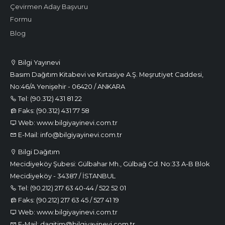
Çevirmen Aday Başvuru
Formu
Blog
Bilgi Yayınevi
Basım Dağıtım Kitabevi ve Kırtasiye A.Ş. Meşrutiyet Caddesi,
No:46/A Yenişehir - 06420 / ANKARA
Tel: (90.312) 431 81 22
Faks: (90.312) 431 77 58
Web: www.bilgiyayinevi.com.tr
E-Mail: info@bilgiyayinevi.com.tr
Bilgi Dağıtım
Mecidiyeköy Şubesi: Gülbahar Mh., Gülbağ Cd. No:33 A-B Blok
Mecidiyeköy - 34387 / İSTANBUL
Tel: (90.212) 217 63 40-44 / 522 52 01
Faks: (90.212) 217 63 45 / 527 41 19
Web: www.bilgiyayinevi.com.tr
E-Mail: dagitim@bilgiyayinevi.com.tr