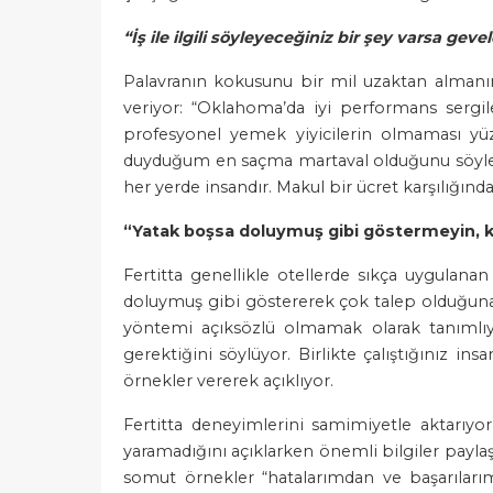
“İş ile ilgili söyleyeceğiniz bir şey varsa geve
Palavranın kokusunu bir mil uzaktan almanın 
veriyor: “Oklahoma’da iyi performans serg
profesyonel yemek yiyicilerin olmaması yü
duyduğum en saçma martaval olduğunu söyledim
her yerde insandır. Makul bir ücret karşılığınd
“Yatak boşsa doluymuş gibi göstermeyin, 
Fertitta genellikle otellerde sıkça uygula
doluymuş gibi göstererek çok talep olduğuna 
yöntemi açıksözlü olmamak olarak tanımlıyor
gerektiğini söylüyor. Birlikte çalıştığınız i
örnekler vererek açıklıyor.
Fertitta deneyimlerini samimiyetle aktarıyor
yaramadığını açıklarken önemli bilgiler paylaş
somut örnekler “hatalarımdan ve başarılarım