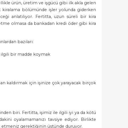
likle ürün, üretim ve işgücü gibi ilk akla gelen
lk kiralama bölümünde işler yolunda giderken
i anlatılıyor. Fertitta, uzun süreli bir kira
şletme olmasa da bankadan kredi öder gibi kira
nlardan bazıları:
 ilgili bir madde koymak
adan kaldırmak için işinize çok yarayacak birçok
en biri. Fertitta, işimiz ile ilgili iyi ya da kötü
dakini oyalamamanızı tavsiye ediyor. Birlikte
ik etmeniz gerektiğinin üstünde duruyor.