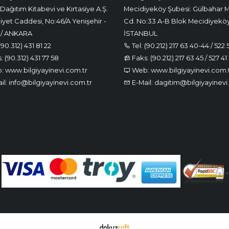
Dağıtım Kitabevi ve Kırtasiye A.Ş.
Mecidiyeköy Şubesi: Gülbahar M
iyet Caddesi, No:46/A Yenişehir -
Cd. No:33 A-B Blok Mecidiyeköy
 / ANKARA
İSTANBUL
(90.312) 431 81 22
Tel: (90.212) 217 63 40-44 / 522 
 (90.312) 431 77 58
Faks: (90.212) 217 63 45 / 527 41 
 www.bilgiyayinevi.com.tr
Web: www.bilgiyayinevi.com.
il: info@bilgiyayinevi.com.tr
E-Mail: dagitim@bilgiyayinevi
.