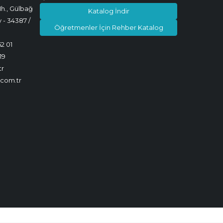
h., Gülbağ
Katalog İndir
 - 34387 /
Öğretmenler İçin Rehber Katalog
52 01
19
tr
.com.tr