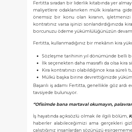
Fertitta sıradan bir liderlik kitabında yer alma
maliyetlere odaklanırken mülk kiralama gide
önemsiz bir konu olan kiranın, işletmenizi k
kontratınız varsa işinizi sonlandırdığınızda 
borcunuzu ödeme yükümlülüğünüzün devam ede
Fertitta, kullanmadığınız bir mekânın kira yük
Sözleşme tarihinin yıl dönümünde belli bi
İlk seçenekten daha masraflı da olsa kir
Kira kontratınızı olabildiğince kısa süreli 
Mülkü başka birine devrettiğinizde yük
Başarılı iş adamı Fertitta, genellikle göz ardı 
tavsiyede bulunuyor.
“Ofisimde bana martaval okumayın, palavra
İş hayatında açıksözlü olmak ile ilgili bölüm,
K
haberler alabileceğimizi ama gerçekleri gizl
çalıştığınız insanlardan sözünüzü esirgememeyi