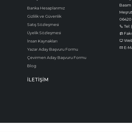
Basım 
Banka Hesaplarımız
Meşrut
Gizlilik ve Güvenlik
06420
Satış Sözleşmesi
Tel: 
Üyelik Sözleşmesi
Faks:
Web:
İnsan Kaynakları
E-Ma
Yazar Aday Başvuru Formu
Çevirmen Aday Başvuru Formu
Blog
İLETIŞIM