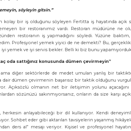
lemeyin, söyleyin gitsin.”
kolay bir iş olduğunu söyleyen Fertitta iş hayatında açık s
ilemeyen bir restoranımız vardı. Restoran müdürüne ne ol
zünden restoranın iş yapmadığını söyledi. Yüzüne baktım
. Profesyonel yemek yiyici de ne demekti? Bu, gerçeklikten
a iyi yemek ve iyi servis bekler. Belli ki biz bunu yapamıyorduk
kaç oda sattığınız konusunda dümen çevirmeyin”
nan ama diğer sektörlerde de medet umulan yanlış bir takti
dair dümen çevirmenin başarısız bir taktik olduğunu vurgul
. Açıksözlü olmanın net bir iletişimin yolunu açacağını bel
nsanlardan sözünüzü sakınmıyorsanız, onların da size karşı açı
, herkesin anlayabileceği bir dil kullanıyor. Kendi deneyim
ıyor. Sohbet eder gibi aktarılan tavsiyelerin yaşanmış hikâyel
dan ders al” mesajı veriyor. Kişisel ve profesyonel hayatın