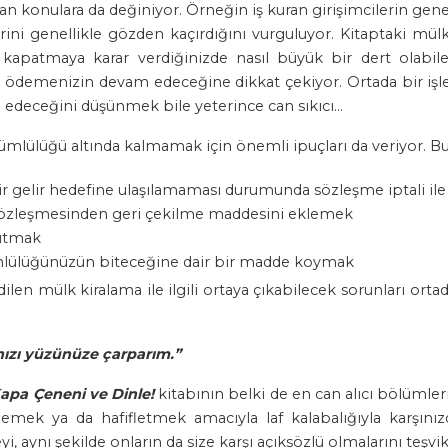
yan konulara da değiniyor. Örneğin iş kuran girişimcilerin genel
rini genellikle gözden kaçırdığını vurguluyor. Kitaptaki mü
apatmaya karar verdiğinizde nasıl büyük bir dert olabileceğ
kira ödemenizin devam edeceğine dikkat çekiyor. Ortada bir i
ceğini düşünmek bile yeterince can sıkıcı...
ümlülüğü altında kalmamak için önemli ipuçları da veriyor. Bu
r gelir hedefine ulaşılamaması durumunda sözleşme iptali ile
a sözleşmesinden geri çekilme maddesini eklemek
tutmak
ümlülüğünüzün biteceğine dair bir madde koymak
edilen mülk kiralama ile ilgili ortaya çıkabilecek sorunları ort
nızı yüzünüze çarparım.”
apa Çeneni ve Dinle!
kitabının belki de en can alıcı bölümlerind
emek ya da hafifletmek amacıyla laf kalabalığıyla karşınız
, aynı şekilde onların da size karşı açıksözlü olmalarını teşv