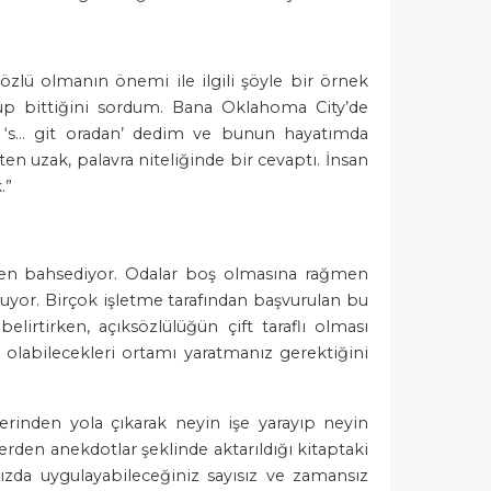
özlü olmanın önemi ile ilgili şöyle bir örnek
up bittiğini sordum. Bana Oklahoma City’de
, ‘s… git oradan’ dedim ve bunun hayatımda
 uzak, palavra niteliğinde bir cevaptı. İnsan
.”
kten bahsediyor. Odalar boş olmasına rağmen
uyor. Birçok işletme tarafından başvurulan bu
irtirken, açıksözlülüğün çift taraflı olması
k olabilecekleri ortamı yaratmanız gerektiğini
lerinden yola çıkarak neyin işe yarayıp neyin
erden anekdotlar şeklinde aktarıldığı kitaptaki
ızda uygulayabileceğiniz sayısız ve zamansız