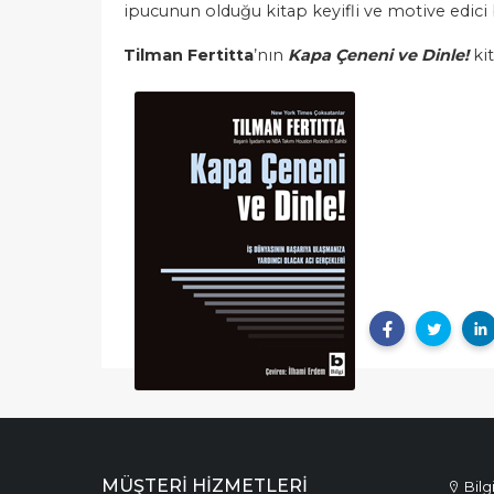
ipucunun olduğu kitap keyifli ve motive edic
Tilman Fertitta
’nın
Kapa Çeneni ve Dinle!
kit
MÜŞTERI HIZMETLERI
Bilg