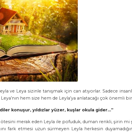
Leyla ve Leya sizinle tanışmak için can atıyorlar. Sadece insan
 Leya’nın hem size hem de Leyla’ya anlatacağı çok önemli bir 
er konuşur, yıldızlar yüzer, kuşlar okula gider…”
tesini merak eden Leyla ile pofuduk, duman renkli, şirin mi ş
adığını fark etmesi uzun sürmeyen Leyla herkesin duyamadı