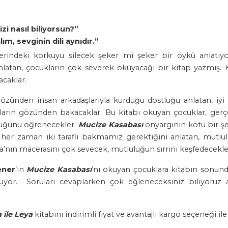
zi nasıl biliyorsun?”
m, sevginin dili aynıdır.”
lerindeki korkuyu silecek şeker mi şeker bir öykü anlatıy
latan, çocukların çok severek okuyacağı bir kitap yazmış. 
acaklar.
özünden insan arkadaşlarıyla kurduğu dostluğu anlatan, iyi h
rın gözünden bakacaklar. Bu kitabı okuyan çocuklar, gerçe
duğunu öğrenecekler.
Mucize Kasabası
önyargının kötü bir şe
er zaman iki taraflı bakmamız gerektiğini anlatan, mutlul
ya’nın macerasını çok sevecek, mutluluğun sırrını keşfedecekle
ener
’in
Mucize Kasabası
’nı okuyan çocuklara kitabın sonund
soruyor. Soruları cevaplarken çok eğleneceksiniz biliyor
 ile Leya
kitabını indirimli fiyat ve avantajlı kargo seçeneği 