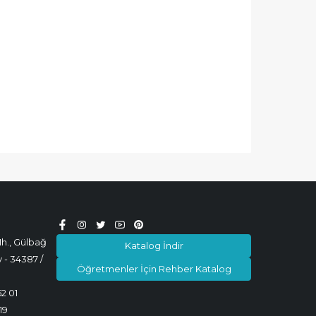
h., Gülbağ
Katalog İndir
 - 34387 /
Öğretmenler İçin Rehber Katalog
52 01
19