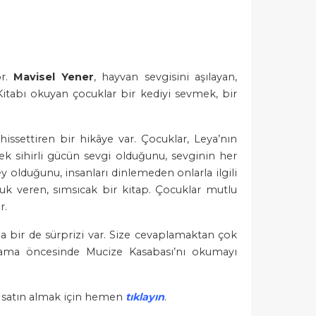
or.
Mavisel Yener
, hayvan sevgisini aşılayan,
Kitabı okuyan çocuklar bir kediyi sevmek, bir
issettiren bir hikâye var. Çocuklar, Leya’nın
k sihirli gücün sevgi olduğunu, sevginin her
y olduğunu, insanları dinlemeden onlarla ilgili
uk veren, sımsıcak bir kitap. Çocuklar mutlu
r.
a bir de sürprizi var. Size cevaplamaktan çok
uz ama öncesinde Mucize Kasabası’nı okumayı
ile satın almak için hemen
tıklayın
.