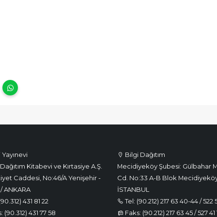
i Yayınevi
Bilgi Dağıtım
Dağıtım Kitabevi ve Kırtasiye A.Ş.
Mecidiyeköy Şubesi: Gülbahar M
iyet Caddesi, No:46/A Yenişehir -
Cd. No:33 A-B Blok Mecidiyeköy
 / ANKARA
İSTANBUL
(90.312) 431 81 22
Tel: (90.212) 217 63 40-44 / 522 
 (90.312) 431 77 58
Faks: (90.212) 217 63 45 / 527 41 