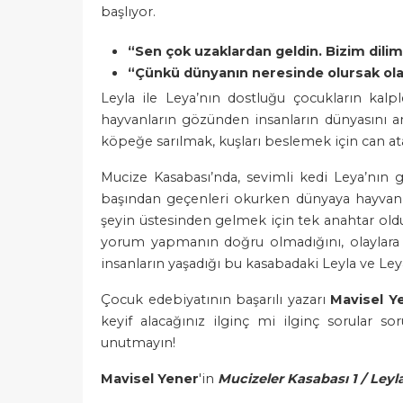
başlıyor.
“Sen çok uzaklardan geldin. Bizim dilimi
“Çünkü dünyanın neresinde olursak olalı
Leyla ile Leya’nın dostluğu çocukların kalp
hayvanların gözünden insanların dünyasını an
köpeğe sarılmak, kuşları beslemek için can at
Mucize Kasabası’nda, sevimli kedi Leya’nın g
başından geçenleri okurken dünyaya hayvanla
şeyin üstesinden gelmek için tek anahtar ol
yorum yapmanın doğru olmadığını, olaylara h
insanların yaşadığı bu kasabadaki Leyla ve Le
Çocuk edebiyatının başarılı yazarı
Mavisel Y
keyif alacağınız ilginç mi ilginç sorular 
unutmayın!
Mavisel Yener
'in
Mucizeler Kasabası 1 / Leyla