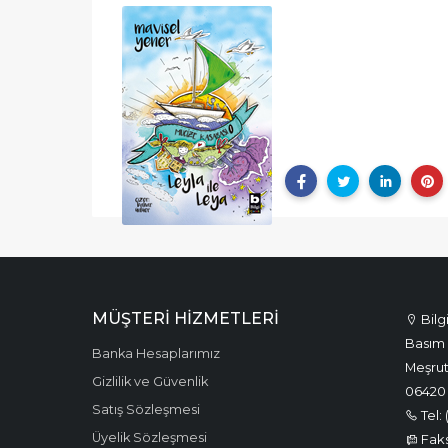
MÜŞTERI HIZMETLERI
Bilg
Basım 
Banka Hesaplarımız
Meşrut
Gizlilik ve Güvenlik
06420
Satış Sözleşmesi
Tel: 
Üyelik Sözleşmesi
Faks: