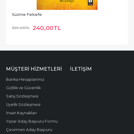
Süzme Felsefe
240
,00
TL
320
,00
TL
MÜŞTERI HIZMETLERI
İLETIŞIM
Banka Hesaplarımız
Gizlilik ve Güvenlik
Satış Sözleşmesi
Üyelik Sözleşmesi
İnsan Kaynakları
Yazar Aday Başvuru Formu
Çevirmen Aday Başvuru