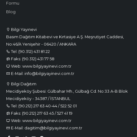
Formu
Blog
Bilgi Yayınevi
Basım Dağıtım Kitabevi ve Kırtasiye A.Ş. Meşrutiyet Caddesi,
No:46/A Yenişehir - 06420 / ANKARA
Tel: (90.312) 431 81 22
Faks: (90.312) 431 77 58
Web: www.bilgiyayinevi.com.tr
E-Mail: info@bilgiyayinevi.com.tr
Bilgi Dağıtım
Mecidiyeköy Şubesi: Gülbahar Mh., Gülbağ Cd. No:33 A-B Blok
Mecidiyeköy - 34387 / İSTANBUL
Tel: (90.212) 217 63 40-44 / 522 52 01
Faks: (90.212) 217 63 45 / 527 41 19
Web: www.bilgiyayinevi.com.tr
E-Mail: dagitim@bilgiyayinevi.com.tr