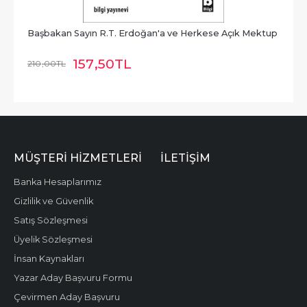
Başbakan Sayın R.T. Erdoğan'a ve Herkese Açık Mektup
157
,50
TL
210
,00
TL
MÜŞTERI HIZMETLERI
İLETIŞIM
Banka Hesaplarımız
Gizlilik ve Güvenlik
Satış Sözleşmesi
Üyelik Sözleşmesi
İnsan Kaynakları
Yazar Aday Başvuru Formu
Çevirmen Aday Başvuru