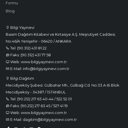
Formu
Blog
Bilgi Yayınevi
Basım Dağıtım Kitabevi ve Kırtasiye A.Ş. Meşrutiyet Caddesi,
No:46/A Yenişehir - 06420 / ANKARA
Tel: (90.312) 431 81 22
Faks: (90.312) 431 77 58
Web: www.bilgiyayinevi.com.tr
E-Mail: info@bilgiyayinevi.com.tr
Bilgi Dağıtım
Mecidiyeköy Şubesi: Gülbahar Mh., Gülbağ Cd. No:33 A-B Blok
Mecidiyeköy - 34387 / İSTANBUL
Tel: (90.212) 217 63 40-44 / 522 52 01
Faks: (90.212) 217 63 45 / 527 41 19
Web: www.bilgiyayinevi.com.tr
E-Mail: dagitim@bilgiyayinevi.com.tr