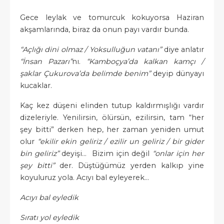
Gece leylak ve tomurcuk kokuyorsa Haziran
akşamlarında, biraz da onun payı vardır bunda.
“Açlığı dini olmaz / Yoksulluğun vatanı”
diye anlatır
“İnsan Pazarı”
nı.
“Kamboçya’da kalkan kamçı /
şaklar Çukurova’da belimde benim”
deyip dünyayı
kucaklar.
Kaç kez düşeni elinden tutup kaldırmışlığı vardır
dizeleriyle. Yenilirsin, ölürsün, ezilirsin, tam “her
şey bitti” derken hep, her zaman yeniden umut
olur
“ekilir ekin geliriz / ezilir un geliriz / bir gider
bin geliriz”
deyişi… Bizim için değil
“onlar için her
şey bitti”
der. Düştüğümüz yerden kalkıp yine
koyuluruz yola. Acıyı bal eyleyerek…
Acıyı bal eyledik
Sıratı yol eyledik