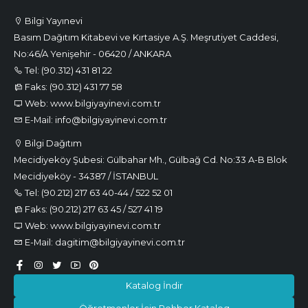
Bilgi Yayınevi
Basım Dağıtım Kitabevi ve Kırtasiye A.Ş. Meşrutiyet Caddesi,
No:46/A Yenişehir - 06420 / ANKARA
Tel: (90.312) 431 81 22
Faks: (90.312) 431 77 58
Web: www.bilgiyayinevi.com.tr
E-Mail: info@bilgiyayinevi.com.tr
Bilgi Dağıtım
Mecidiyeköy Şubesi: Gülbahar Mh., Gülbağ Cd. No:33 A-B Blok
Mecidiyeköy - 34387 / İSTANBUL
Tel: (90.212) 217 63 40-44 / 522 52 01
Faks: (90.212) 217 63 45 / 527 41 19
Web: www.bilgiyayinevi.com.tr
E-Mail: dagitim@bilgiyayinevi.com.tr
Katalog İndir