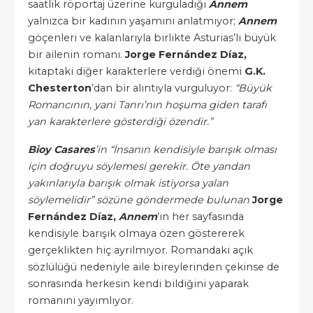
saatlik röportaj üzerine kurguladığı
Annem
yalnızca bir kadının yaşamını anlatmıyor;
Annem
göçenleri ve kalanlarıyla birlikte Asturias’lı büyük
bir ailenin romanı.
Jorge Fernández Díaz,
kitaptaki diğer karakterlere verdiği önemi
G.K.
Chesterton
’dan bir alıntıyla vurguluyor:
“Büyük
Romancının, yani Tanrı’nın hoşuma giden tarafı
yan karakterlere gösterdiği özendir.”
Bioy Casares
’in “İnsanın kendisiyle barışık olması
için doğruyu söylemesi gerekir. Öte yandan
yakınlarıyla barışık olmak istiyorsa yalan
söylemelidir” sözüne göndermede bulunan
Jorge
Fernández Díaz,
Annem
’in her sayfasında
kendisiyle barışık olmaya özen göstererek
gerçeklikten hiç ayrılmıyor. Romandaki açık
sözlülüğü nedeniyle aile bireylerinden çekinse de
sonrasında herkesin kendi bildiğini yaparak
romanını yayımlıyor.