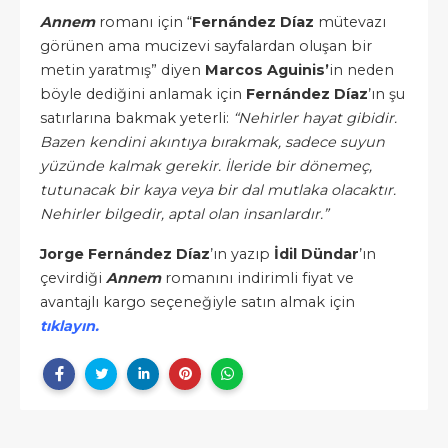
Annem
romanı için “
Fernández Díaz
mütevazı
görünen ama mucizevi sayfalardan oluşan bir
metin yaratmış” diyen
Marcos Aguinis’
in neden
böyle dediğini anlamak için
Fernández Díaz
’ın şu
satırlarına bakmak yeterli:
“Nehirler hayat gibidir.
Bazen kendini akıntıya bırakmak, sadece suyun
yüzünde kalmak gerekir. İleride bir dönemeç,
tutunacak bir kaya veya bir dal mutlaka olacaktır.
Nehirler bilgedir, aptal olan insanlardır.”
Jorge Fernández Díaz
’ın yazıp
İdil Dündar
’ın
çevirdiği
Annem
romanını indirimli fiyat ve
avantajlı kargo seçeneğiyle satın almak için
tıklayın.