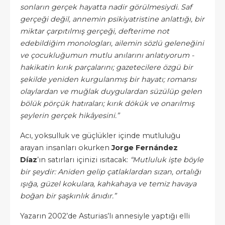
sonların gerçek hayatta nadir görülmesiydi. Saf
gerçeği değil, annemin psikiyatristine anlattığı, bir
miktar çarpıtılmış gerçeği, defterime not
edebildiğim monologları, ailemin sözlü geleneğini
ve çocukluğumun mutlu anılarını anlatıyorum -
hakikatin kırık parçalarını; gazetecilere özgü bir
şekilde yeniden kurgulanmış bir hayatı; romansı
olaylardan ve muğlak duygulardan süzülüp gelen
bölük pörçük hatıraları; kırık dökük ve onarılmış
şeylerin gerçek hikâyesini.”
Acı, yoksulluk ve güçlükler içinde mutluluğu
arayan insanları okurken
Jorge Fernández
Díaz
’ın satırları içinizi ısıtacak:
“Mutluluk işte böyle
bir şeydir: Aniden gelip çatlaklardan sızan, ortalığı
ışığa, güzel kokulara, kahkahaya ve temiz havaya
boğan bir şaşkınlık ânıdır.”
Yazarın 2002’de Asturias’lı annesiyle yaptığı elli