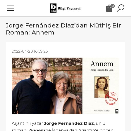
0
Jorge Fernández Díaz’dan Müthiş Bir
Roman: Annem
2022-04-20 16:59:25
Arjantinli yazar
Jorge Fernández Díaz
, ünlü
romanı
Annem
’de İspanya’dan Arjantin’e göçen