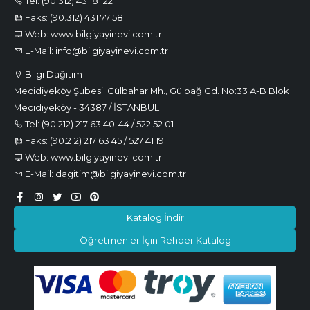
Tel: (90.312) 431 81 22
Faks: (90.312) 431 77 58
Web: www.bilgiyayinevi.com.tr
E-Mail: info@bilgiyayinevi.com.tr
Bilgi Dağıtım
Mecidiyeköy Şubesi: Gülbahar Mh., Gülbağ Cd. No:33 A-B Blok
Mecidiyeköy - 34387 / İSTANBUL
Tel: (90.212) 217 63 40-44 / 522 52 01
Faks: (90.212) 217 63 45 / 527 41 19
Web: www.bilgiyayinevi.com.tr
E-Mail: dagitim@bilgiyayinevi.com.tr
Katalog İndir
Öğretmenler İçin Rehber Katalog