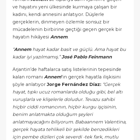
ve hayatını yeni ülkesinde kurmaya çalışan bir
kadını, kendi annesini anlatıyor. Düşlerle
gerçeklerin, dinmeyen özlemle sonsuz bir
mücadelenin birbirine geçtiği geçen gerçek bir
hayatın hikâyesi
Annem
.
“
Annem
hayat kadar basit ve güçlü. Ama hayat bu
kadar iyi yazılmamış.”
José Pablo Feinmann
Arjantin’de haftalarca satış listelerinin tepesinde
kalan romanı
Annem
’
in gerçek hayatla ilişkisini
şöyle anlatıyor
Jorge Fernández Díaz:
“Gerçek
hayat, tıpkı ucuz romanlarda olduğu gibi, bel altı
vuruşlarla ve klişelerle doludur. Tevazu sahibi
hiçbir ciddi romancının, hiçbir kurgu işçisinin,
benim anlatmakta olduğum şeyleri
anlatmayacağını biliyorum. Babaannem Valentina,
gerçek hayata tehlikeli bir şekilde benzedikleri
için pembe dizileri çok severdi -tek fark, mutlu