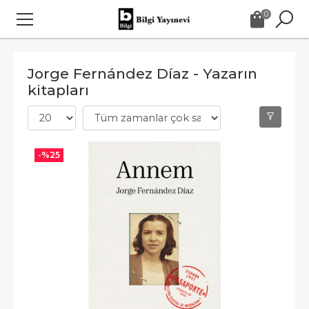
0
Jorge Fernández Díaz - Yazarın
kitapları
-%
25