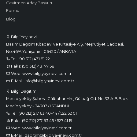
Çevirmen Aday Başvuru
Formu
Blog
Bilgi Yayınevi
Basım Dağıtım Kitabevi ve Kırtasiye A.Ş. Meşrutiyet Caddesi,
No:46/A Yenişehir - 06420 / ANKARA
Tel: (90.312) 431 81 22
Faks: (90.312) 431 77 58
Web: www.bilgiyayinevi.com.tr
E-Mail: info@bilgiyayinevi.com.tr
Bilgi Dağıtım
Mecidiyeköy Şubesi: Gülbahar Mh., Gülbağ Cd. No:33 A-B Blok
Mecidiyeköy - 34387 / İSTANBUL
Tel: (90.212) 217 63 40-44 / 522 52 01
Faks: (90.212) 217 63 45 / 527 41 19
Web: www.bilgiyayinevi.com.tr
E-Mail: dagitim@bilgiyayinevi.com.tr