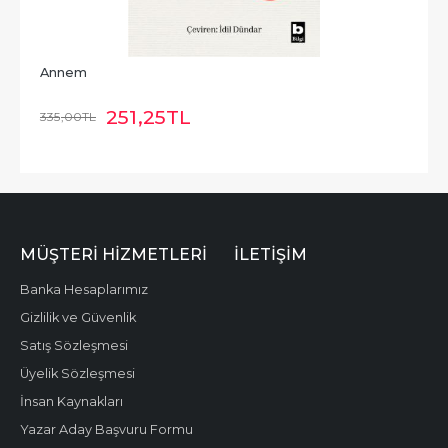
Annem
251
,25
TL
335
,00
TL
MÜŞTERI HIZMETLERI
İLETIŞIM
Banka Hesaplarımız
Gizlilik ve Güvenlik
Satış Sözleşmesi
Üyelik Sözleşmesi
İnsan Kaynakları
Yazar Aday Başvuru Formu