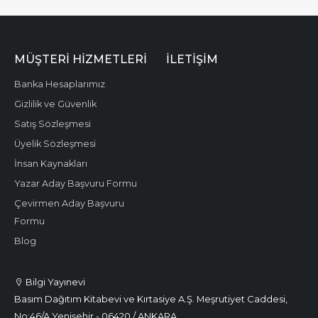
MÜŞTERI HIZMETLERI
İLETIŞIM
Banka Hesaplarımız
Gizlilik ve Güvenlik
Satış Sözleşmesi
Üyelik Sözleşmesi
İnsan Kaynakları
Yazar Aday Başvuru Formu
Çevirmen Aday Başvuru
Formu
Blog
Bilgi Yayınevi
Basım Dağıtım Kitabevi ve Kırtasiye A.Ş. Meşrutiyet Caddesi,
No:46/A Yenişehir - 06420 / ANKARA