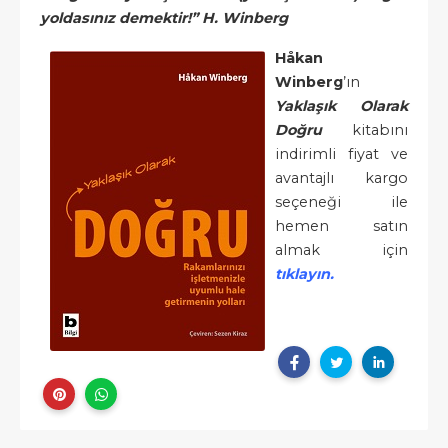
yoldasınız demektir!” H. Winberg
Håkan
Winberg
’ın
Yaklaşık Olarak
Doğru
kitabını
indirimli fiyat ve
avantajlı kargo
seçeneği ile
hemen satın
almak için
tıklayın.