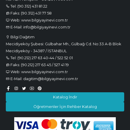
Tel: (90.312) 431 81 22
Faks: (90.312) 431 77 58
Web: www.bilgiyayinevi.com.tr
E-Mail: info@bilgiyayinevi.com.tr
Bilgi Dağıtım
Mecidiyeköy Şubesi: Gülbahar Mh., Gülbağ Cd. No:33 A-B Blok
Mecidiyeköy - 34387 / İSTANBUL
Tel: (90.212) 217 63 40-44 / 522 52 01
Faks: (90.212) 217 63 45 / 527 41 19
Web: www.bilgiyayinevi.com.tr
E-Mail: dagitim@bilgiyayinevi.com.tr
Katalog İndir
Öğretmenler İçin Rehber Katalog