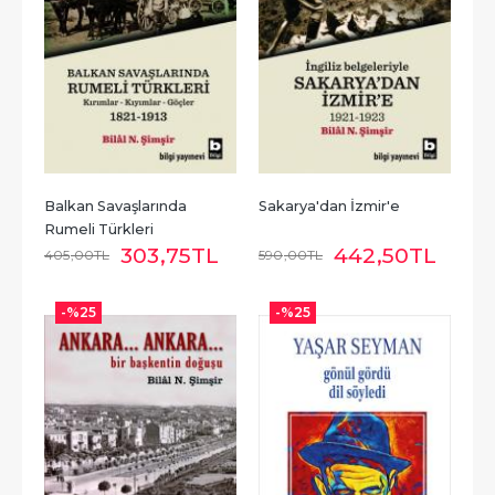
Balkan Savaşlarında 
Sakarya'dan İzmir'e
Rumeli Türkleri
303
,75
TL
442
,50
TL
405
,00
TL
590
,00
TL
-%
25
-%
25