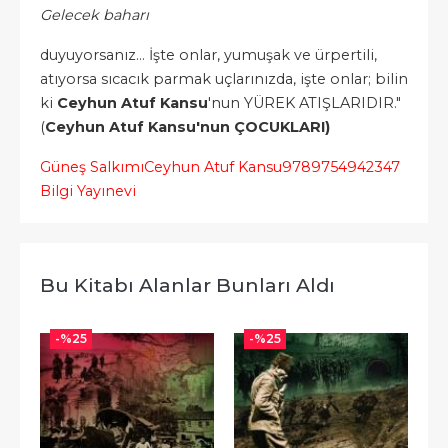
Gelecek baharı
duyuyorsanız... İşte onlar, yumuşak ve ürpertili,
atıyorsa sıcacık parmak uçlarınızda, işte onlar; bilin
ki
Ceyhun Atuf Kansu
'nun YÜREK ATIŞLARIDIR."
(
Ceyhun Atuf Kansu'nun ÇOCUKLARI)
Güneş Salkımı
Ceyhun Atuf Kansu
9789754942347
Bilgi Yayınevi
Bu Kitabı Alanlar Bunları Aldı
-%
25
-%
25