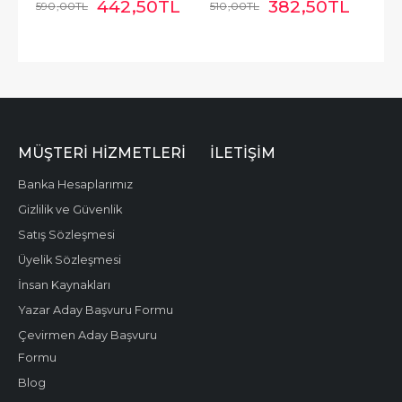
442
,50
TL
382
,50
TL
590
,00
TL
510
,00
TL
MÜŞTERI HIZMETLERI
İLETIŞIM
Banka Hesaplarımız
Gizlilik ve Güvenlik
Satış Sözleşmesi
Üyelik Sözleşmesi
İnsan Kaynakları
Yazar Aday Başvuru Formu
Çevirmen Aday Başvuru
Formu
Blog