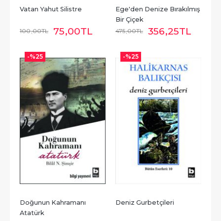
Vatan Yahut Silistre
Ege'den Denize Bırakılmış 
Bir Çiçek
75
,00
TL
356
,25
TL
100
,00
TL
475
,00
TL
-%
25
-%
25
Doğunun Kahramanı 
Deniz Gurbetçileri
Atatürk