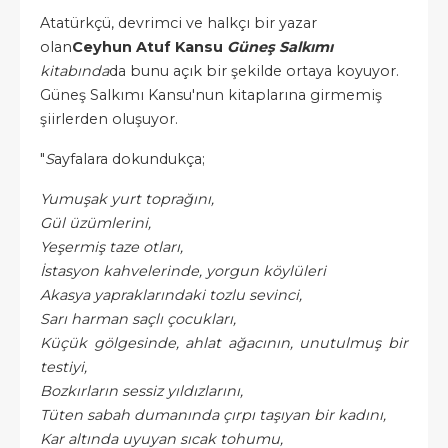
Atatürkçü, devrimci ve halkçı bir yazar
olan
Ceyhun Atuf Kansu
Güneş Salkımı
kitabında
da bunu açık bir şekilde ortaya koyuyor.
Güneş Salkımı Kansu'nun kitaplarına girmemiş
şiirlerden oluşuyor.
"
S
ayfalara dokundukça;
Yumuşak yurt toprağını,
Gül üzümlerini,
Yeşermiş taze otları,
İstasyon kahvelerinde, yorgun köylüleri
Akasya yapraklarındaki tozlu sevinci,
Sarı harman saçlı çocukları,
Küçük gölgesinde, ahlat ağacının, unutulmuş bir
testiyi,
Bozkırların sessiz yıldızlarını,
Tüten sabah dumanında çırpı taşıyan bir kadını,
Kar altında uyuyan sıcak tohumu,