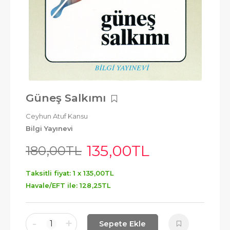
Güneş Salkımı
Ceyhun Atuf Kansu
Bilgi Yayınevi
135
,00
TL
180
,00
TL
Taksitli fiyat: 1 x
135
,00
TL
Havale/EFT ile:
128
,25
TL
-
+
1
Sepete Ekle