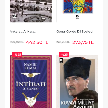
Ankara... Ankara...
Gönül Gördü Dil Söyledi
442
,50
TL
273
,75
TL
590
,00
TL
365
,00
TL
-%
25
-%
25