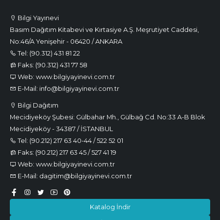
Bilgi Yayınevi
Basım Dağıtım Kitabevi ve Kırtasiye A.Ş. Meşrutiyet Caddesi,
No:46/A Yenişehir - 06420 / ANKARA
Tel: (90.312) 431 81 22
Faks: (90.312) 431 77 58
Web: www.bilgiyayinevi.com.tr
E-Mail: info@bilgiyayinevi.com.tr
Bilgi Dağıtım
Mecidiyeköy Şubesi: Gülbahar Mh., Gülbağ Cd. No:33 A-B Blok
Mecidiyeköy - 34387 / İSTANBUL
Tel: (90.212) 217 63 40-44 / 522 52 01
Faks: (90.212) 217 63 45 / 527 41 19
Web: www.bilgiyayinevi.com.tr
E-Mail: dagitim@bilgiyayinevi.com.tr
Katalog İndir