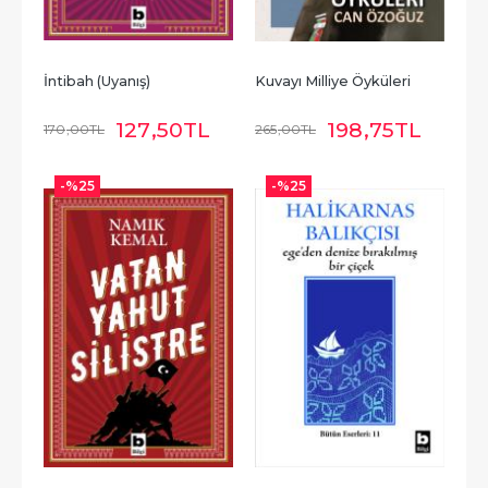
İntibah (Uyanış)
Kuvayı Milliye Öyküleri
127
,50
TL
198
,75
TL
170
,00
TL
265
,00
TL
-%
25
-%
25