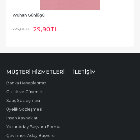
Wuhan Günlüğü
29
,90
TL
225
,00
TL
MÜŞTERI HIZMETLERI
İLETIŞIM
Banka Hesaplarımız
Gizlilik ve Güvenlik
Satış Sözleşmesi
Üyelik Sözleşmesi
İnsan Kaynakları
Yazar Aday Başvuru Formu
Çevirmen Aday Başvuru