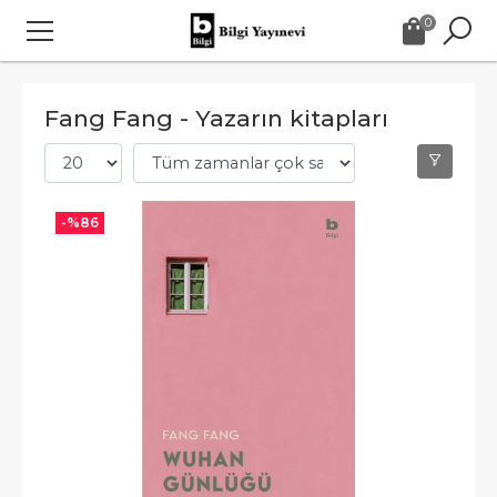
0
Fang Fang - Yazarın kitapları
-%
86