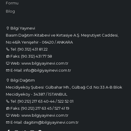
Formu
Blog
Bilgi Yayınevi
Basım Dağıtım Kitabevi ve Kırtasiye A.Ş. Meşrutiyet Caddesi,
No:46/A Yenişehir - 06420 / ANKARA
Tel: (90.312) 431 81 22
Faks: (90.312) 431 77 58
Web: www.bilgiyayinevi.com.tr
E-Mail: info@bilgiyayinevi.com.tr
Bilgi Dağıtım
Mecidiyeköy Şubesi: Gülbahar Mh., Gülbağ Cd. No:33 A-B Blok
Mecidiyeköy - 34387 / İSTANBUL
Tel: (90.212) 217 63 40-44 / 522 52 01
Faks: (90.212) 217 63 45 / 527 41 19
Web: www.bilgiyayinevi.com.tr
E-Mail: dagitim@bilgiyayinevi.com.tr