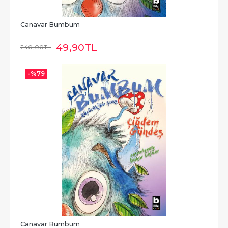
Canavar Bumbum
49
,90
TL
240
,00
TL
-%
79
Canavar Bumbum