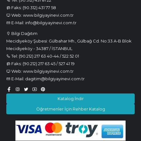
Faks: (90.312) 431 77 58
Web: www.bilgiyayinevi.com.tr
E-Mail: info@bilgiyayinevi.com.tr
Bilgi Dağıtım
Mecidiyeköy Şubesi: Gülbahar Mh., Gülbağ Cd. No:33 A-B Blok
Mecidiyeköy - 34387 / İSTANBUL
Tel: (90.212) 217 63 40-44 / 522 52 01
Faks: (90.212) 217 63 45 / 527 41 19
Web: www.bilgiyayinevi.com.tr
E-Mail: dagitim@bilgiyayinevi.com.tr
Katalog İndir
Öğretmenler İçin Rehber Katalog