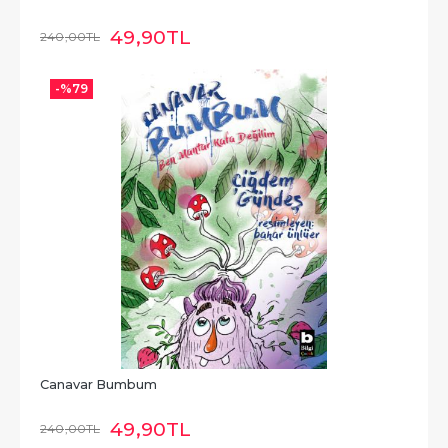
49
,90
TL
240
,00
TL
-%
79
Canavar Bumbum
49
,90
TL
240
,00
TL