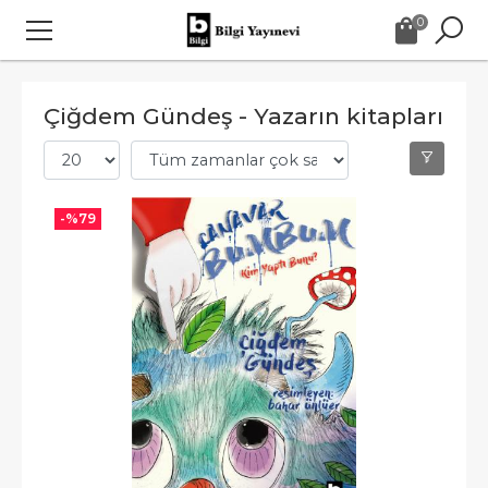
0
Çiğdem Gündeş - Yazarın kitapları
-%
79