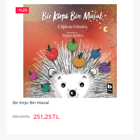
-%
25
Bir Kirpi Bin Masal
251
,25
TL
335
,00
TL