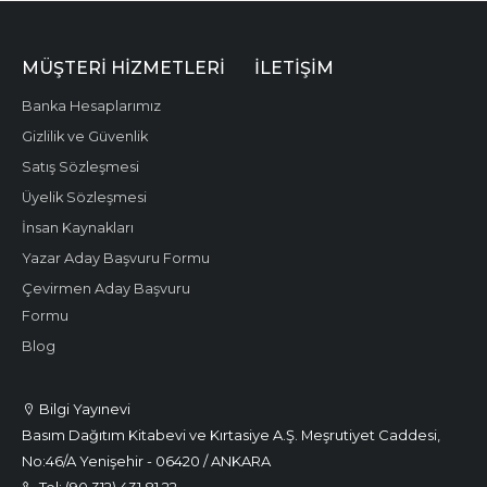
MÜŞTERI HIZMETLERI
İLETIŞIM
Banka Hesaplarımız
Gizlilik ve Güvenlik
Satış Sözleşmesi
Üyelik Sözleşmesi
İnsan Kaynakları
Yazar Aday Başvuru Formu
Çevirmen Aday Başvuru
Formu
Blog
Bilgi Yayınevi
Basım Dağıtım Kitabevi ve Kırtasiye A.Ş. Meşrutiyet Caddesi,
No:46/A Yenişehir - 06420 / ANKARA
Tel: (90.312) 431 81 22