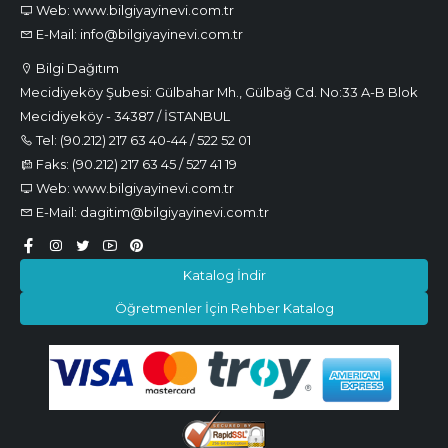
Web: www.bilgiyayinevi.com.tr
E-Mail: info@bilgiyayinevi.com.tr
Bilgi Dağıtım
Mecidiyeköy Şubesi: Gülbahar Mh., Gülbağ Cd. No:33 A-B Blok
Mecidiyeköy - 34387 / İSTANBUL
Tel: (90.212) 217 63 40-44 / 522 52 01
Faks: (90.212) 217 63 45 / 527 41 19
Web: www.bilgiyayinevi.com.tr
E-Mail: dagitim@bilgiyayinevi.com.tr
Katalog İndir
Öğretmenler İçin Rehber Katalog