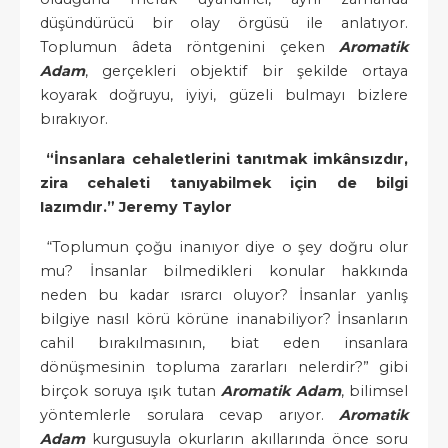
düşündürücü bir olay örgüsü ile anlatıyor.
Toplumun âdeta röntgenini çeken
Aromatik
Adam
, gerçekleri objektif bir şekilde ortaya
koyarak doğruyu, iyiyi, güzeli bulmayı bizlere
bırakıyor.
“İnsanlara cehaletlerini tanıtmak imkânsızdır,
zira cehaleti tanıyabilmek için de bilgi
Iazımdır.” Jeremy Taylor
“Toplumun çoğu inanıyor diye o şey doğru olur
mu? İnsanlar bilmedikleri konular hakkında
neden bu kadar ısrarcı oluyor? İnsanlar yanlış
bilgiye nasıl körü körüne inanabiliyor? İnsanların
cahil bırakılmasının, biat eden insanlara
dönüşmesinin topluma zararları nelerdir?” gibi
birçok soruya ışık tutan
Aromatik Adam
, bilimsel
yöntemlerle sorulara cevap arıyor.
Aromatik
Adam
kurgusuyla okurların akıllarında önce soru