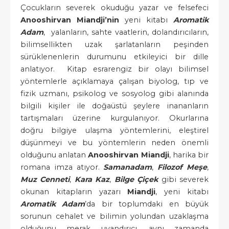
Çocukların severek okuduğu yazar ve felsefeci
Anooshirvan Miandji’nin
yeni kitabı
Aromatik
Adam
, yalanların, sahte vaatlerin, dolandırıcıların,
bilimsellikten uzak şarlatanların peşinden
sürüklenenlerin durumunu etkileyici bir dille
anlatıyor. Kitap esrarengiz bir olayı bilimsel
yöntemlerle açıklamaya çalışan biyolog, tıp ve
fizik uzmanı, psikolog ve sosyolog gibi alanında
bilgili kişiler ile doğaüstü şeylere inananların
tartışmaları üzerine kurgulanıyor. Okurlarına
doğru bilgiye ulaşma yöntemlerini, eleştirel
düşünmeyi ve bu yöntemlerin neden önemli
olduğunu anlatan
Anooshirvan Miandji
, harika bir
romana imza atıyor.
Samanadam
,
Filozof Meşe
,
Muz Cenneti
,
Kara Kaz
,
Bilge Çiçek
gibi severek
okunan kitapların yazarı
Miandji
, yeni kitabı
Aromatik Adam
’da bir toplumdaki en büyük
sorunun cehalet ve bilimin yolundan uzaklaşma
olduğunu merak uyandırıcı, aynı zamanda