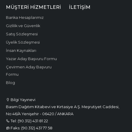
MÜŞTERI HIZMETLERI
İLETIŞIM
Banka Hesaplarımız
Gizlilik ve Güvenlik
Satış Sözleşmesi
Üyelik Sözleşmesi
İnsan Kaynakları
Yazar Aday Başvuru Formu
Çevirmen Aday Başvuru
Formu
Blog
Bilgi Yayınevi
Basım Dağıtım Kitabevi ve Kırtasiye A.Ş. Meşrutiyet Caddesi,
No:46/A Yenişehir - 06420 / ANKARA
Tel: (90.312) 431 81 22
Faks: (90.312) 431 77 58