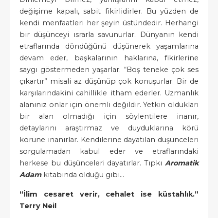
değişime kapalı, sabit fikirlidirler. Bu yüzden de
kendi menfaatleri her şeyin üstündedir. Herhangi
bir düşünceyi ısrarla savunurlar. Dünyanın kendi
etraflarında döndüğünü düşünerek yaşamlarına
devam eder, başkalarının haklarına, fikirlerine
saygı göstermeden yaşarlar. “Boş teneke çok ses
çıkartır” misali az düşünüp çok konuşurlar. Bir de
karşılarındakini cahillikle itham ederler. Uzmanlık
alanınız onlar için önemli değildir. Yetkin oldukları
bir alan olmadığı için söylentilere inanır,
detaylarını araştırmaz ve duyduklarına körü
körüne inanırlar. Kendilerine dayatılan düşünceleri
sorgulamadan kabul eder ve etraflarındaki
herkese bu düşünceleri dayatırlar. Tıpkı
Aromatik
Adam
kitabında olduğu gibi...
“İlim cesaret verir, cehalet ise küstahlık.”
Terry Neil