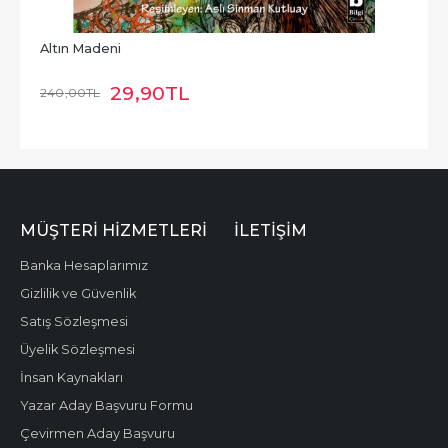
Altın Madeni
29
,90
TL
240
,00
TL
MÜŞTERI HIZMETLERI
İLETIŞIM
Banka Hesaplarımız
Gizlilik ve Güvenlik
Satış Sözleşmesi
Üyelik Sözleşmesi
İnsan Kaynakları
Yazar Aday Başvuru Formu
Çevirmen Aday Başvuru