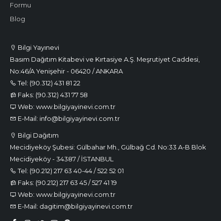
Formu
Blog
Bilgi Yayınevi
Basım Dağıtım Kitabevi ve Kırtasiye A.Ş. Meşrutiyet Caddesi,
No:46/A Yenişehir - 06420 / ANKARA
Tel: (90.312) 431 81 22
Faks: (90.312) 431 77 58
Web: www.bilgiyayinevi.com.tr
E-Mail: info@bilgiyayinevi.com.tr
Bilgi Dağıtım
Mecidiyeköy Şubesi: Gülbahar Mh., Gülbağ Cd. No:33 A-B Blok
Mecidiyeköy - 34387 / İSTANBUL
Tel: (90.212) 217 63 40-44 / 522 52 01
Faks: (90.212) 217 63 45 / 527 41 19
Web: www.bilgiyayinevi.com.tr
E-Mail: dagitim@bilgiyayinevi.com.tr