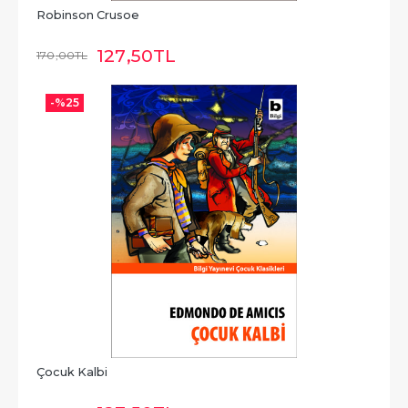
Robinson Crusoe
127
,50
TL
170
,00
TL
-%
25
Çocuk Kalbi