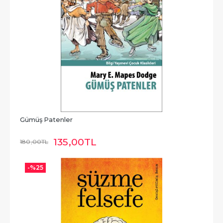
Gümüş Patenler
135
,00
TL
180
,00
TL
-%
25