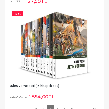
127
,50
TL
170
,00
TL
-%
30
Jules Verne Seti (13 kitaplık set)
1.554
,00
TL
2.220
,00
TL
««
«
1
2
3
4
5
6
7
8
9
10