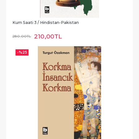
Kum Saati 3 / Hindistan-Pakistan
210
,00
TL
280
,00
TL
-%
25