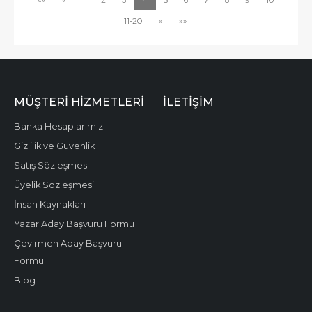
11-20
»
»»
MÜŞTERI HIZMETLERI
İLETIŞIM
Banka Hesaplarımız
Gizlilik ve Güvenlik
Satış Sözleşmesi
Üyelik Sözleşmesi
İnsan Kaynakları
Yazar Aday Başvuru Formu
Çevirmen Aday Başvuru
Formu
Blog