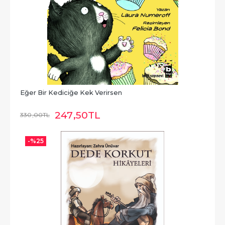
Eğer Bir Kediciğe Kek Verirsen
247
,50
TL
330
,00
TL
-%
25