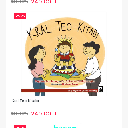
240
,00
TL
320
,00
TL
-%
25
Kral Teo Kitabı
240
,00
TL
320
,00
TL