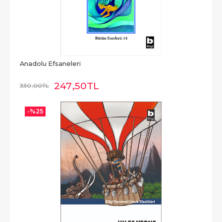
Anadolu Efsaneleri
247
,50
TL
330
,00
TL
-%
25