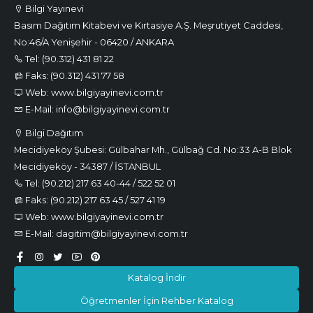
Bilgi Yayınevi
Basım Dağıtım Kitabevi ve Kırtasiye A.Ş. Meşrutiyet Caddesi,
No:46/A Yenişehir - 06420 / ANKARA
Tel: (90.312) 431 81 22
Faks: (90.312) 431 77 58
Web: www.bilgiyayinevi.com.tr
E-Mail: info@bilgiyayinevi.com.tr
Bilgi Dağıtım
Mecidiyeköy Şubesi: Gülbahar Mh., Gülbağ Cd. No:33 A-B Blok
Mecidiyeköy - 34387 / İSTANBUL
Tel: (90.212) 217 63 40-44 / 522 52 01
Faks: (90.212) 217 63 45 / 527 41 19
Web: www.bilgiyayinevi.com.tr
E-Mail: dagitim@bilgiyayinevi.com.tr
Katalog İndir
Öğretmenler İçin Rehber Katalog