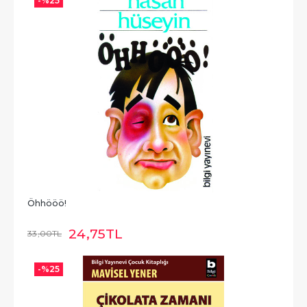
-%
25
Öhhööö!
24
,75
TL
33
,00
TL
-%
25