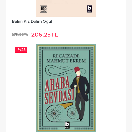
Balım Kız Dalım Oğul
206
,25
TL
275
,00
TL
-%
25