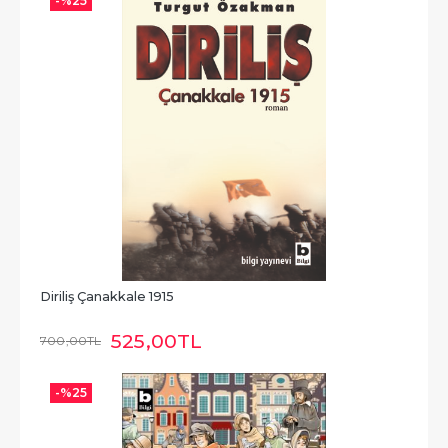
-%
25
Diriliş Çanakkale 1915
525
,00
TL
700
,00
TL
-%
25