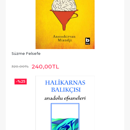
Süzme Felsefe
240
,00
TL
320
,00
TL
-%
25