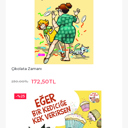
Çikolata Zamanı
172
,50
TL
230
,00
TL
-%
25