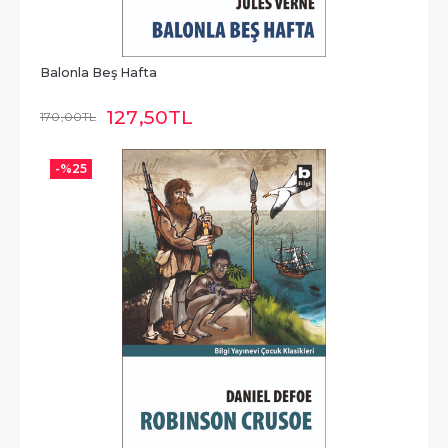
Balonla Beş Hafta
127
,50
TL
170
,00
TL
-%
25