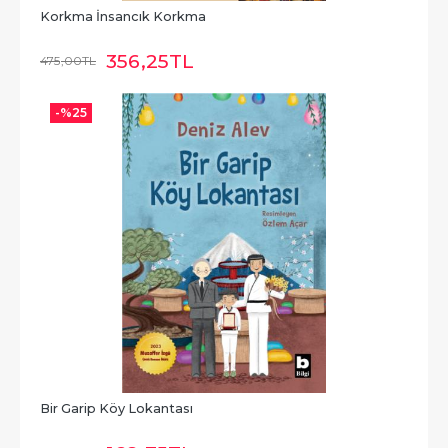
Korkma İnsancık Korkma
356
,25
TL
475
,00
TL
-%
25
Bir Garip Köy Lokantası