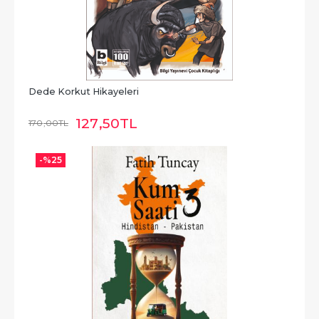
Dede Korkut Hikayeleri
127
,50
TL
170
,00
TL
-%
25