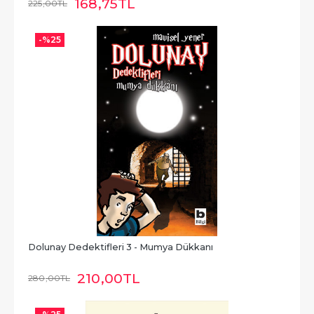
168
,75
TL
225
,00
TL
-%
25
Dolunay Dedektifleri 3 - Mumya Dükkanı
210
,00
TL
280
,00
TL