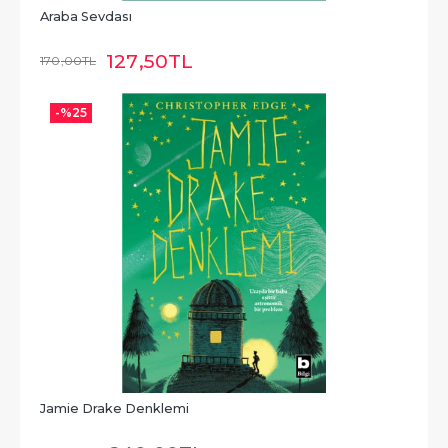
Araba Sevdası
127
,50
TL
170
,00
TL
-%
25
Jamie Drake Denklemi