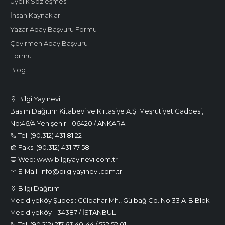
Üyelik Sözleşmesi
İnsan Kaynakları
Yazar Aday Başvuru Formu
Çevirmen Aday Başvuru
Formu
Blog
Bilgi Yayınevi
Basım Dağıtım Kitabevi ve Kırtasiye A.Ş. Meşrutiyet Caddesi,
No:46/A Yenişehir - 06420 / ANKARA
Tel: (90.312) 431 81 22
Faks: (90.312) 431 77 58
Web: www.bilgiyayinevi.com.tr
E-Mail: info@bilgiyayinevi.com.tr
Bilgi Dağıtım
Mecidiyeköy Şubesi: Gülbahar Mh., Gülbağ Cd. No:33 A-B Blok
Mecidiyeköy - 34387 / İSTANBUL
Tel: (90.212) 217 63 40-44 / 522 52 01