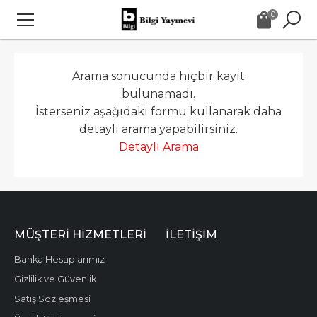
0
Arama sonucunda hiçbir kayıt
bulunamadı.
İsterseniz aşağıdaki formu kullanarak daha
detaylı arama yapabilirsiniz.
Detaylı Arama
MÜŞTERI HIZMETLERI
İLETIŞIM
Banka Hesaplarımız
Gizlilik ve Güvenlik
Satış Sözleşmesi