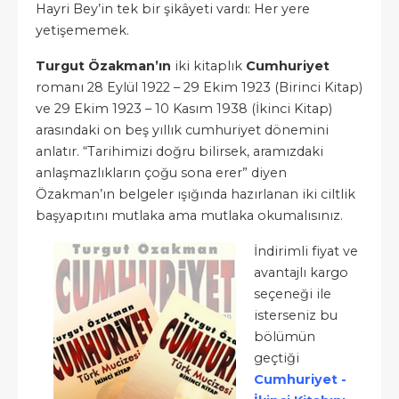
Hayri Bey’in tek bir şikâyeti vardı: Her yere
yetişememek.
Turgut Özakman’ın
iki kitaplık
Cumhuriyet
romanı 28 Eylül 1922 – 29 Ekim 1923 (Birinci Kitap)
ve 29 Ekim 1923 – 10 Kasım 1938 (İkinci Kitap)
arasındaki on beş yıllık cumhuriyet dönemini
anlatır. “Tarihimizi doğru bilirsek, aramızdaki
anlaşmazlıkların çoğu sona erer” diyen
Özakman’ın belgeler ışığında hazırlanan iki ciltlik
başyapıtını mutlaka ama mutlaka okumalısınız.
İndirimli fiyat ve
avantajlı kargo
seçeneği ile
isterseniz bu
bölümün
geçtiği
Cumhuriyet -