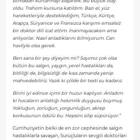
sıtmadan kurtarmayı başardık. Bu büyük olay
oldu. Trahom kursuna katıldım. Bazı el, yüz
hareketleriyle desteklediğim, Türkçe, Kürtçe,
Arapça, Süryanice ve Fransızca karışımı emsalsiz
bir doktor dili icat ettim. İnanmayacaksın ama
anlıyorlar. Nasıl anladıklarını bilmiyorum. Can
havliyle olsa gerek.
Ben sana bir şey diyeyim mi? Sayımız çok olsa
bütün bu salgın, yaygın, yerel hastalıkları da,
bitliliği de, bilgisizliği de kısa zamanda yenip
mahvedebiliriz. Yazık ki çölde bir testi su kadarız.
Birini iyi edince içimi bir huzur kaplıyor. Anladım
ki hocaların anlattığı hekimlik duygusu buymuş.
Yokluğun, zorluğun, yorgunluğun, akrep
korkusunun ödülü bu. Hepsini silip süpürüyor.”
Cumhuriyetin belki de en zor cephesinde salgın
hastalıklarla savaşan, Suruçluların sevgili doktorları