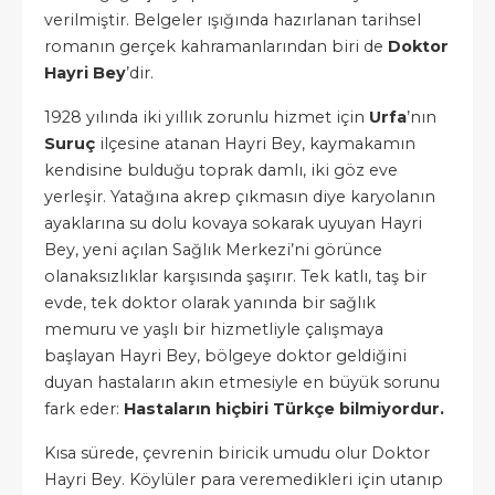
verilmiştir. Belgeler ışığında hazırlanan tarihsel
romanın gerçek kahramanlarından biri de
Doktor
Hayri Bey
’dir.
1928 yılında iki yıllık zorunlu hizmet için
Urfa
’nın
Suruç
ilçesine atanan Hayri Bey, kaymakamın
kendisine bulduğu toprak damlı, iki göz eve
yerleşir. Yatağına akrep çıkmasın diye karyolanın
ayaklarına su dolu kovaya sokarak uyuyan Hayri
Bey, yeni açılan Sağlık Merkezi’ni görünce
olanaksızlıklar karşısında şaşırır. Tek katlı, taş bir
evde, tek doktor olarak yanında bir sağlık
memuru ve yaşlı bir hizmetliyle çalışmaya
başlayan Hayri Bey, bölgeye doktor geldiğini
duyan hastaların akın etmesiyle en büyük sorunu
fark eder:
Hastaların hiçbiri Türkçe bilmiyordur.
Kısa sürede, çevrenin biricik umudu olur Doktor
Hayri Bey. Köylüler para veremedikleri için utanıp