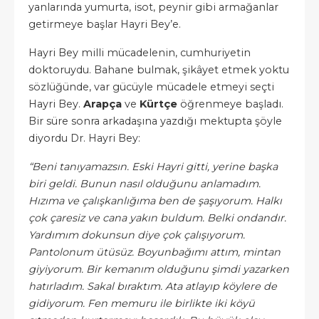
yanlarında yumurta, isot, peynir gibi armağanlar
getirmeye başlar Hayri Bey’e.
Hayri Bey milli mücadelenin, cumhuriyetin
doktoruydu. Bahane bulmak, şikâyet etmek yoktu
sözlüğünde, var gücüyle mücadele etmeyi seçti
Hayri Bey.
Arapça
ve
Kürtçe
öğrenmeye başladı.
Bir süre sonra arkadaşına yazdığı mektupta şöyle
diyordu Dr. Hayri Bey:
“Beni tanıyamazsın. Eski Hayri gitti, yerine başka
biri geldi. Bunun nasıl olduğunu anlamadım.
Hızıma ve çalışkanlığıma ben de şaşıyorum. Halkı
çok çaresiz ve cana yakın buldum. Belki ondandır.
Yardımım dokunsun diye çok çalışıyorum.
Pantolonum ütüsüz. Boyunbağımı attım, mintan
giyiyorum. Bir kemanım olduğunu şimdi yazarken
hatırladım. Sakal bıraktım. Ata atlayıp köylere de
gidiyorum. Fen memuru ile birlikte iki köyü