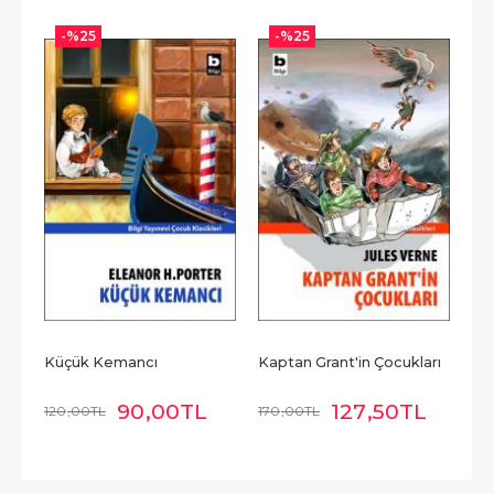
-%
25
-%
25
Küçük Kemancı
Kaptan Grant'in Çocukları
90
,00
TL
127
,50
TL
120
,00
TL
170
,00
TL