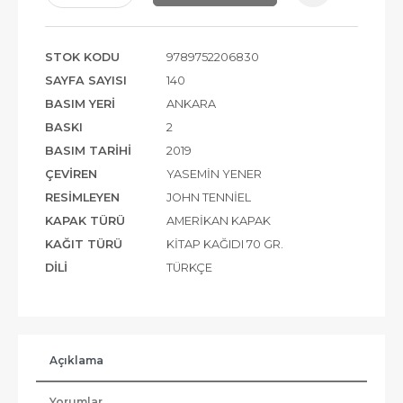
STOK KODU
9789752206830
SAYFA SAYISI
140
BASIM YERI
ANKARA
BASKI
2
BASIM TARIHI
2019
ÇEVIREN
YASEMIN YENER
RESIMLEYEN
JOHN TENNIEL
KAPAK TÜRÜ
AMERIKAN KAPAK
KAĞIT TÜRÜ
KITAP KAĞIDI 70 GR.
DILI
TÜRKÇE
Açıklama
Yorumlar