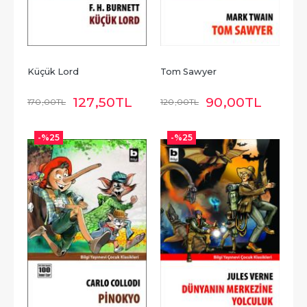
Küçük Lord
Tom Sawyer
127
,50
TL
90
,00
TL
170
,00
TL
120
,00
TL
-%
25
-%
25