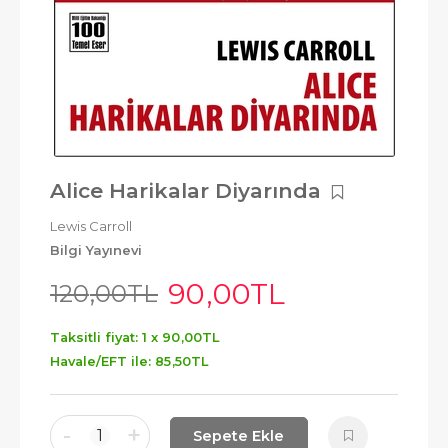
Alice Harikalar Diyarında
Lewis Carroll
Bilgi Yayınevi
90
,00
TL
120
,00
TL
Taksitli fiyat: 1 x
90
,00
TL
Havale/EFT ile:
85
,50
TL
-
+
1
Sepete Ekle