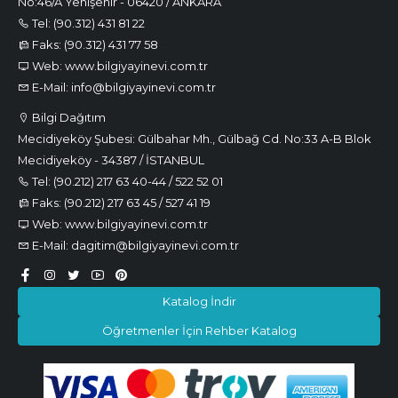
No:46/A Yenişehir - 06420 / ANKARA
Tel: (90.312) 431 81 22
Faks: (90.312) 431 77 58
Web: www.bilgiyayinevi.com.tr
E-Mail: info@bilgiyayinevi.com.tr
Bilgi Dağıtım
Mecidiyeköy Şubesi: Gülbahar Mh., Gülbağ Cd. No:33 A-B Blok
Mecidiyeköy - 34387 / İSTANBUL
Tel: (90.212) 217 63 40-44 / 522 52 01
Faks: (90.212) 217 63 45 / 527 41 19
Web: www.bilgiyayinevi.com.tr
E-Mail: dagitim@bilgiyayinevi.com.tr
Katalog İndir
Öğretmenler İçin Rehber Katalog