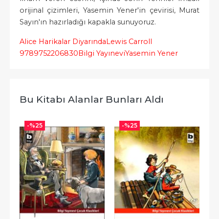
orijinal çizimleri, Yasemin Yener'in çevirisi, Murat
Sayın'ın hazırladığı kapakla sunuyoruz.
Alice Harikalar Diyarında
Lewis Carroll
9789752206830
Bilgi Yayınevi
Yasemin Yener
Bu Kitabı Alanlar Bunları Aldı
-%
25
-%
25