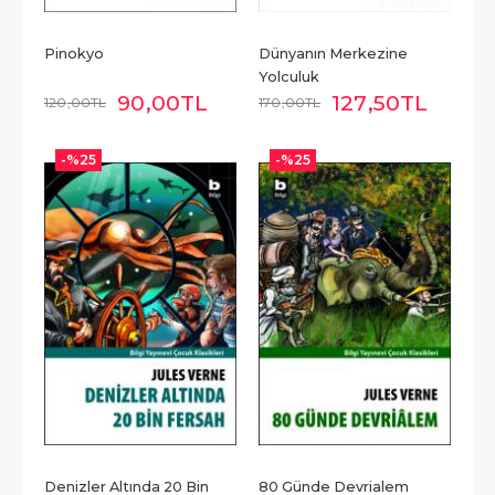
Pinokyo
Dünyanın Merkezine 
Yolculuk
90
,00
TL
127
,50
TL
120
,00
TL
170
,00
TL
-%
25
-%
25
Denizler Altında 20 Bin 
80 Günde Devrialem