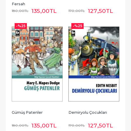
Fersah
135
,00
TL
127
,50
TL
180
,00
TL
170
,00
TL
-%
25
-%
25
Gümüş Patenler
Demiryolu Çocukları
135
,00
TL
127
,50
TL
180
,00
TL
170
,00
TL