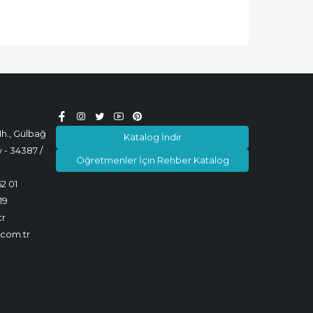
h., Gülbağ
Katalog İndir
 - 34387 /
Öğretmenler İçin Rehber Katalog
52 01
19
tr
.com.tr