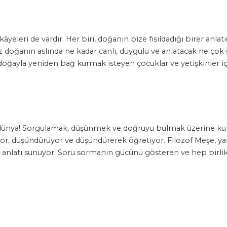
kâyeleri de vardır. Her biri, doğanın bize fısıldadığı birer anlat
iz doğanın aslında ne kadar canlı, duygulu ve anlatacak ne ço
 doğayla yeniden bağ kurmak isteyen çocuklar ve yetişkinler içi
r dünya! Sorgulamak, düşünmek ve doğruyu bulmak üzerine kuru
r, düşündürüyor ve düşündürerek öğretiyor. Filozof Meşe, yaln
 anlatı sunuyor. Soru sormanın gücünü gösteren ve hep birlik