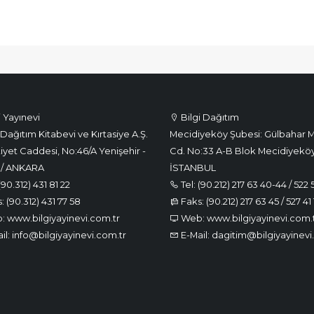
i Yayınevi
Bilgi Dağıtım
Dağıtım Kitabevi ve Kırtasiye A.Ş.
Mecidiyeköy Şubesi: Gülbahar M
iyet Caddesi, No:46/A Yenişehir -
Cd. No:33 A-B Blok Mecidiyeköy
 / ANKARA
İSTANBUL
(90.312) 431 81 22
Tel: (90.212) 217 63 40-44 / 522 
 (90.312) 431 77 58
Faks: (90.212) 217 63 45 / 527 41 
 www.bilgiyayinevi.com.tr
Web: www.bilgiyayinevi.com.
il: info@bilgiyayinevi.com.tr
E-Mail: dagitim@bilgiyayinevi