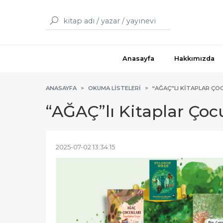
Anasayfa
Hakkımızda
ANASAYFA
OKUMA LISTELERI
“AĞAÇ”LI KITAPLAR ÇO
“AĞAÇ”lı Kitaplar Çoc
2025-07-02 13:34:15