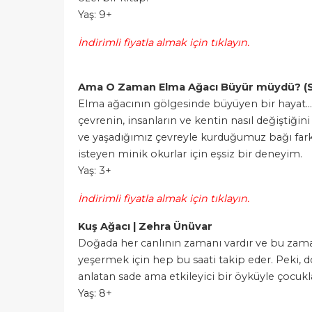
Yaş: 9+
İndirimli fiyatla almak için tıklayın.
Ama O Zaman Elma Ağacı Büyür müydü? (Se
Elma ağacının gölgesinde büyüyen bir hayat… B
çevrenin, insanların ve kentin nasıl değiştiğin
ve yaşadığımız çevreyle kurduğumuz bağı fark
isteyen minik okurlar için eşsiz bir deneyim.
Yaş: 3+
İndirimli fiyatla almak için tıklayın.
Kuş Ağacı | Zehra Ünüvar
Doğada her canlının zamanı vardır ve bu zaman
yeşermek için hep bu saati takip eder. Peki, d
anlatan sade ama etkileyici bir öyküyle çocukl
Yaş: 8+