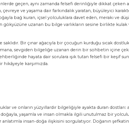
enlerde geçen, aynı zamanda felsefi derinliğiyle dikkat çeken a
 çevreye ve yaşama dair farkındalık yaratan, büyüleyici karakte
doğayla bağ kuran, içsel yolculuklara davet eden, merakı ve dü
en gökyüzüne uzanan bu bilge varlıkların sesine birlikte kulak 
 saklıdır. Bir çınar ağacıyla bir çocuğun kurduğu sıcak dostlu
mana, sevgiden bilgeliğe uzanan derin bir sohbetin içine çekiy
rehberliğinde hayata dair sorulara ışık tutan felsefi bir keşif 
r hikâyeyle karşımızda.
ar ve onların yüzyıllardır bilgeliğiyle ayakta duran dostları: 
; doğayla, yaşamla ve insan olmakla ilgili unutulmaz bir yolcul
anlatımla insan-doğa ilişkisini sorgulatıyor. Doğanın şefkat