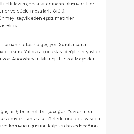
ltı etkileyici çocuk kitabından oluşuyor. Her
rler ve güçlü mesajlarla örülü.
şünmeyi teşvik eden eşsiz metinler.
verelim:
k, zamanın ötesine geçiyor. Sorular soran
or okuru. Yalnızca çocuklara değil, her yaştan
sunuyor. Anooshirvan Miandji, Filozof Meşe’den
ağaçlar. Şibu isimli bir çocuğun, “evrenin en
uk sunuyor. Fantastik öğelerle örülü bu yaratıcı
ini ve koruyucu gücünü kalpten hissedeceğiniz