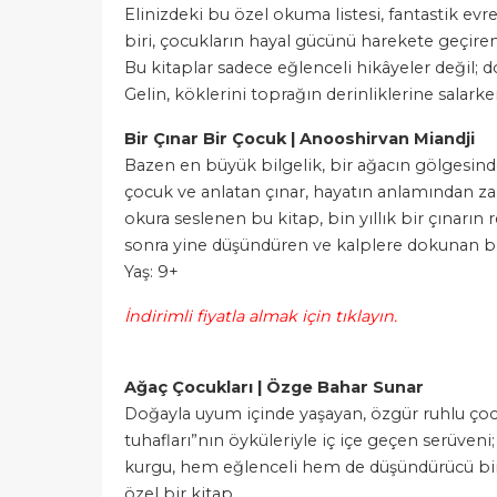
Elinizdeki bu özel okuma listesi, fantastik evr
biri, çocukların hayal gücünü harekete geçiren,
Bu kitaplar sadece eğlenceli hikâyeler değil; 
Gelin, köklerini toprağın derinliklerine salark
Bir Çınar Bir Çocuk | Anooshirvan Miandji
Bazen en büyük bilgelik, bir ağacın gölgesinde
çocuk ve anlatan çınar, hayatın anlamından za
okura seslenen bu kitap, bin yıllık bir çınarın 
sonra yine düşündüren ve kalplere dokunan bi
Yaş: 9+
İndirimli fiyatla almak için tıklayın.
Ağaç Çocukları | Özge Bahar Sunar
Doğayla uyum içinde yaşayan, özgür ruhlu çocukl
tuhafları”nın öyküleriyle iç içe geçen serüveni
kurgu, hem eğlenceli hem de düşündürücü bir 
özel bir kitap.