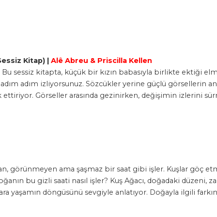
ssiz Kitap) |
Alê Abreu &
Priscilla Kellen
u sessiz kitapta, küçük bir kızın babasıyla birlikte ektiği e
i adım adım izliyorsunuz. Sözcükler yerine güçlü görsellerin an
 ettiriyor. Görseller arasında gezinirken, değişimin izleri
, görünmeyen ama şaşmaz bir saat gibi işler. Kuşlar göç etme
oğanın bu gizli saati nasıl işler? Kuş Ağacı, doğadaki düzeni,
ara yaşamın döngüsünü sevgiyle anlatıyor. Doğayla ilgili farkı