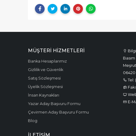
MÜŞTERI HIZMETLERI
Bilg
Basım 
Banka Hesaplarımız
Meşrut
Gizlilik ve Güvenlik
06420
Satış Sözleşmesi
Tel: 
Üyelik Sözleşmesi
Faks:
Web:
İnsan Kaynakları
E-Ma
Yazar Aday Başvuru Formu
Çevirmen Aday Başvuru Formu
Blog
İLETIŞIM