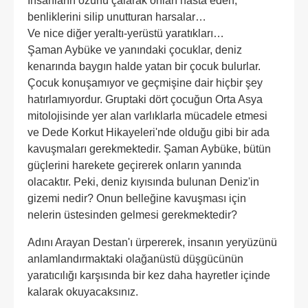
İnsanların özünü çalarak onları hasta eden,
benliklerini silip unutturan harsalar…
Ve nice diğer yeraltı-yerüstü yaratıkları…
Şaman Aybüke ve yanındaki çocuklar, deniz
kenarında baygın halde yatan bir çocuk bulurlar.
Çocuk konuşamıyor ve geçmişine dair hiçbir şey
hatırlamıyordur. Gruptaki dört çocuğun Orta Asya
mitolojisinde yer alan varlıklarla mücadele etmesi
ve Dede Korkut Hikayeleri'nde olduğu gibi bir ada
kavuşmaları gerekmektedir. Şaman Aybüke, bütün
güçlerini harekete geçirerek onların yanında
olacaktır. Peki, deniz kıyısında bulunan Deniz'in
gizemi nedir? Onun belleğine kavuşması için
nelerin üstesinden gelmesi gerekmektedir?
Adını Arayan Destan'ı ürpererek, insanın yeryüzünü
anlamlandırmaktaki olağanüstü düşgücünün
yaratıcılığı karşısında bir kez daha hayretler içinde
kalarak okuyacaksınız.