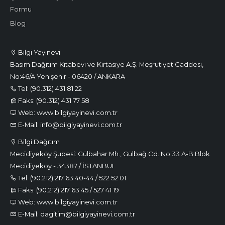
Formu
Blog
Bilgi Yayınevi
Basım Dağıtım Kitabevi ve Kırtasiye A.Ş. Meşrutiyet Caddesi,
No:46/A Yenişehir - 06420 / ANKARA
Tel: (90.312) 431 81 22
Faks: (90.312) 431 77 58
Web: www.bilgiyayinevi.com.tr
E-Mail: info@bilgiyayinevi.com.tr
Bilgi Dağıtım
Mecidiyeköy Şubesi: Gülbahar Mh., Gülbağ Cd. No:33 A-B Blok
Mecidiyeköy - 34387 / İSTANBUL
Tel: (90.212) 217 63 40-44 / 522 52 01
Faks: (90.212) 217 63 45 / 527 41 19
Web: www.bilgiyayinevi.com.tr
E-Mail: dagitim@bilgiyayinevi.com.tr