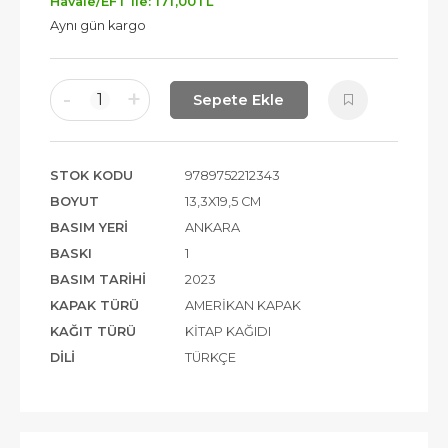
Havale/EFT ile:
171
,00
TL
Aynı gün kargo
-
+
1
Sepete Ekle
STOK KODU
9789752212343
BOYUT
13,3X19,5 CM
BASIM YERI
ANKARA
BASKI
1
BASIM TARIHI
2023
KAPAK TÜRÜ
AMERIKAN KAPAK
KAĞIT TÜRÜ
KITAP KAĞIDI
DILI
TÜRKÇE