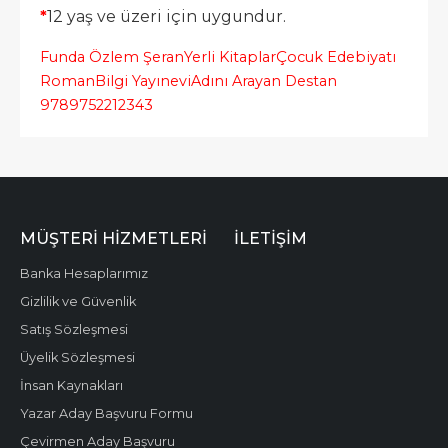
*
12 yaş ve üzeri için uygundur.
Funda Özlem Şeran
Yerli Kitaplar
Çocuk Edebiyatı
Roman
Bilgi Yayınevi
Adını Arayan Destan
9789752212343
MÜŞTERI HIZMETLERI
İLETIŞIM
Banka Hesaplarımız
Gizlilik ve Güvenlik
Satış Sözleşmesi
Üyelik Sözleşmesi
İnsan Kaynakları
Yazar Aday Başvuru Formu
Çevirmen Aday Başvuru