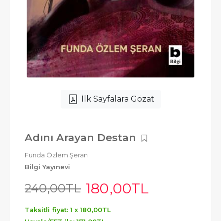
İlk Sayfalara Gözat
Adını Arayan Destan
Funda Özlem Şeran
Bilgi Yayınevi
180
,00
TL
240
,00
TL
Taksitli fiyat: 1 x
180
,00
TL