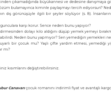
içinden çıkamadığında büyükannesi ve dedesine danışmaya gidiyo
 çözüm bulamayınca kiminle paylaşmayı tercih ediyorsun? Ne
n dış görünüşüyle ilgili bir şeyler söylüyor (s. 8). İnsanla
oygunculara karşı korur. Sence neden bunu yapıyor?
edirmesinden dolayı kilo aldığını düşüp yemek yemeyi bırakm
atabilirdi. Neden bunu yapmıyor? Sen yemediğin yemekleri ne
rlı bir çocuk mu? Yaşlı çifte yardım etmesi, yemediği yiy
ar mı?
iz kısımlarını değiştirebilirsiniz.
ubur Canavarı
çocuk romanını indirimli fiyat ve avantajlı kar