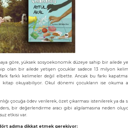
ırmaya göre, yüksek sosyoekonomik düzeye sahip bir ailede y
 olan bir ailede yetişen çocuklar sadece 13 milyon kelim
 fark farklı kelimeler değil elbette. Ancak bu farkı kapat
e kitap okuyabiliyor. Okul dönemi çocukların ise okuma al
ğı çocuğa ödev verilerek, özet çıkarması istenilerek ya da sı
ders, bir değerlendirme aracı gibi algılamasına neden oluy
uz etkisi var.
dört adıma dikkat etmek gerekiyor: