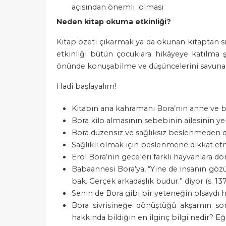
açısından önemli olması
Neden kitap okuma etkinliği?
Kitap özeti çıkarmak ya da okunan kitaptan sı
etkinliği bütün çocuklara hikâyeye katılma şa
önünde konuşabilme ve düşüncelerini savunabi
Hadi başlayalım!
Kitabın ana kahramanı Bora’nın anne ve b
Bora kilo almasının sebebinin ailesinin y
Bora düzensiz ve sağlıksız beslenmeden dol
Sağlıklı olmak için beslenmene dikkat et
Erol Bora’nın geceleri farklı hayvanlara 
Babaannesi Bora’ya, “Yine de insanın gö
bak. Gerçek arkadaşlık budur.” diyor (s. 1
Senin de Bora gibi bir yeteneğin olsayd
Bora sivrisineğe dönüştüğü akşamın sonra
hakkında bildiğin en ilginç bilgi nedir? Eğe