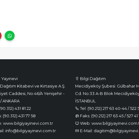
i Yayınevi
Bilgi Dağıtım
Dağıtım Kitabevi ve Kırtasiye A.Ş.
Mecidiyeköy Şubesi: Gülbahar M
iyet Caddesi, No:46/A Yenişehir -
Cd. No:33 A-B Blok Mecidiyeköy
 / ANKARA
İSTANBUL
(90.312) 431 81 22
Tel: (90.212) 217 63 40-44 / 522 
 (90.312) 431 77 58
Faks: (90.212) 217 63 45 / 527 41 
 www.bilgiyayinevi.com.tr
Web: www.bilgiyayinevi.com.
il: info@bilgiyayinevi.com.tr
E-Mail: dagitim@bilgiyayinevi