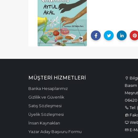
MÜŞTERI HIZMETLERI
Bilg
Basım 
Banka Hesaplarımız
Meşrut
Gizlilik ve Güvenlik
06420
Satış Sözleşmesi
Tel: 
Üyelik Sözleşmesi
Faks:
Web:
İnsan Kaynakları
E-Ma
Yazar Aday Başvuru Formu