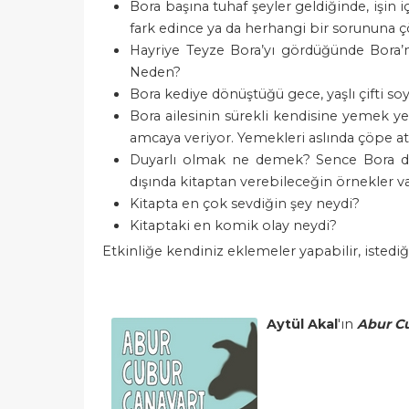
Bora başına tuhaf şeyler geldiğinde, işin 
fark edince ya da herhangi bir sorununa
Hayriye Teyze Bora’yı gördüğünde Bora’nı
Neden?
Bora kediye dönüştüğü gece, yaşlı çifti s
Bora ailesinin sürekli kendisine yemek y
amcaya veriyor. Yemekleri aslında çöpe 
Duyarlı olmak ne demek? Sence Bora duya
dışında kitaptan verebileceğin örnekler v
Kitapta en çok sevdiğin şey neydi?
Kitaptaki en komik olay neydi?
Etkinliğe kendiniz eklemeler yapabilir, istediğin
Aytül Akal
'ın
Abur C