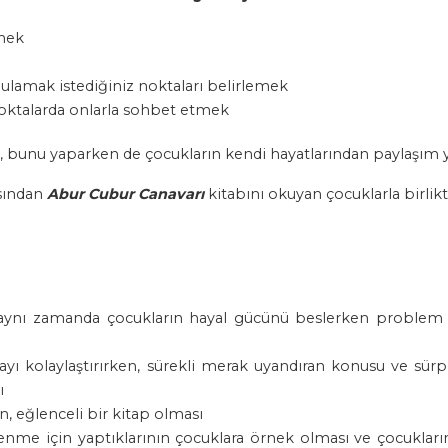
çmek
ulamak istediğiniz noktaları belirlemek
noktalarda onlarla sohbet etmek
z, bunu yaparken de çocukların kendi hayatlarından paylaşım
sından
Abur Cubur Canavarı
kitabını okuyan çocuklarla birlikt
 aynı zamanda çocukların hayal gücünü beslerken problem ç
ı kolaylaştırırken, sürekli merak uyandıran konusu ve sürp
ı
un, eğlenceli bir kitap olması
enme için yaptıklarının çocuklara örnek olması ve çocukları