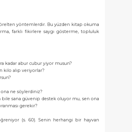
 körelten yöntemlerdir. Bu yüzden kitap okuma
rma, farklı fikirlere saygı gösterme, topluluk
ora kadar abur cubur yiyor musun?
kilo alıp veriyorlar?
orsun?
a ona ne söylerdiniz?
 bile sana güvenip destek oluyor mu, sen ona
avranması gerekir?
 öğreniyor (s. 60). Senin herhangi bir hayvan