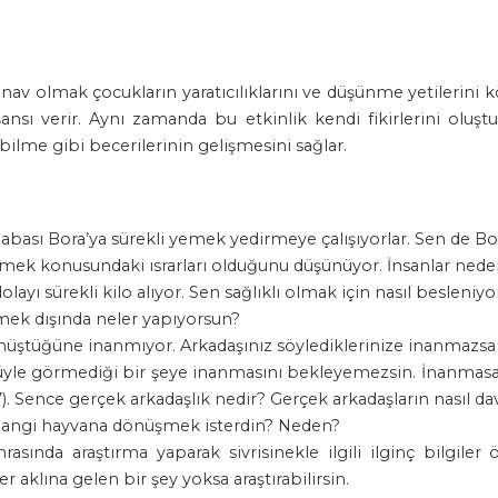
nav olmak çocukların yaratıcılıklarını ve düşünme yetilerini
nsı verir. Aynı zamanda bu etkinlik kendi fikirlerini oluştu
lme gibi becerilerinin gelişmesini sağlar.
abası Bora’ya sürekli yemek yedirmeye çalışıyorlar. Sen de B
emek konusundaki ısrarları olduğunu düşünüyor. İnsanlar neden 
ayı sürekli kilo alıyor. Sen sağlıklı olmak için nasıl besleniy
mek dışında neler yapıyorsun?
dönüştüğüne inanmıyor. Arkadaşınız söylediklerinize inanmazs
züyle görmediği bir şeye inanmasını bekleyemezsin. İnanmasa
37). Sence gerçek arkadaşlık nedir? Gerçek arkadaşların nasıl d
ı hangi hayvana dönüşmek isterdin? Neden?
sında araştırma yaparak sivrisinekle ilgili ilginç bilgiler
r aklına gelen bir şey yoksa araştırabilirsin.