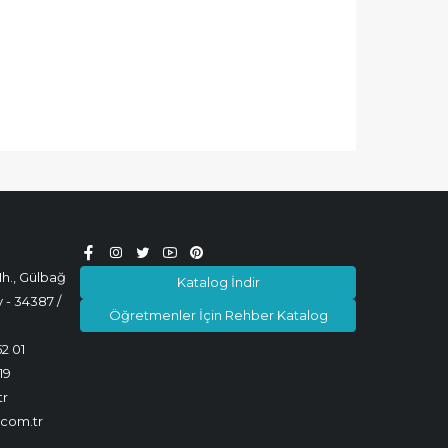
h., Gülbağ
Katalog İndir
 - 34387 /
Öğretmenler İçin Rehber Katalog
52 01
19
tr
.com.tr