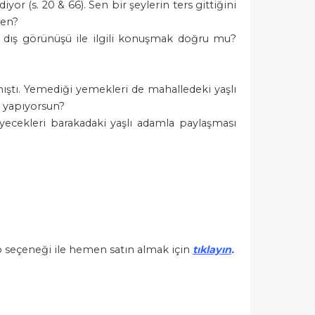
r (s. 20 & 66). Sen bir şeylerin ters gittiğini
den?
rın dış görünüşü ile ilgili konuşmak doğru mu?
ıştı. Yemediği yemekleri de mahalledeki yaşlı
 yapıyorsun?
ecekleri barakadaki yaşlı adamla paylaşması
go seçeneği ile hemen satın almak için
tıklayın
.