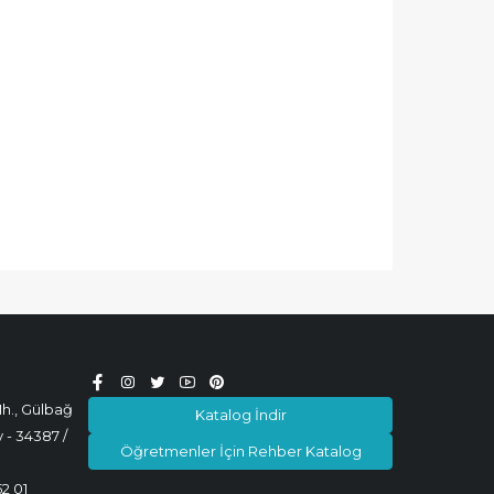
h., Gülbağ
Katalog İndir
 - 34387 /
Öğretmenler İçin Rehber Katalog
52 01