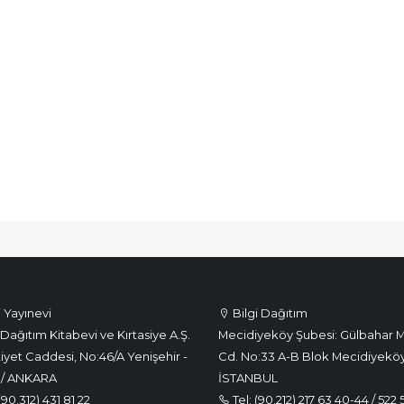
i Yayınevi
Bilgi Dağıtım
Dağıtım Kitabevi ve Kırtasiye A.Ş.
Mecidiyeköy Şubesi: Gülbahar M
iyet Caddesi, No:46/A Yenişehir -
Cd. No:33 A-B Blok Mecidiyeköy
 / ANKARA
İSTANBUL
(90.312) 431 81 22
Tel: (90.212) 217 63 40-44 / 522 