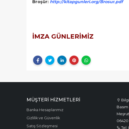
Broşür:
http://kitapgunleri.org/Brosur.pdf
İMZA GÜNLERİMİZ
MÜŞTERI HIZMETLERI
Bilg
Basım 
Banka Hesaplarımız
Meşrut
Gizlilik ve Güvenlik
06420
Satış Sözleşmesi
Tel: 