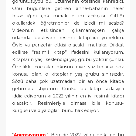
görüntüsüydü bu. Üzülmenin ötesinde kahredici.
Onu bugünlere getiren anne-babanın neler
hissettiğini çok merak ettim açıkçası. Gittiği
okullardaki öğretmenleri de izledi mi acaba?
Videonun etkisinden çıkamamışken çalışa
odamda bekleyen resimli kitaplara yöneldim.
Öyle ya panzehir etkisi olacaktı mutlaka. Dikkat
edilirse “resimli kitap” ifadesini kullanıyorum.
Kitapların yaşı, seslendiği yaş grubu yoktur çünkü.
Özellikle çocuklar okusun diye yazılanlarsa söz
konusu olan, o kitapların yaş grubu sınırsızdır.
Sözü daha çok uzatmadan bir an önce kitaba
getirmek istiyorum. Çünkü bu kitap fazlasıyla
iddia ediyorum ki 2022 yılının en iyi resimli kitabı
olacaktır. Resimleriyle olmasa bile konusu-
kurgusu ve diyalogları bunu hak ediyor.
“
Anımsıyorum
.” Ben de 2022 yılını belki de bu