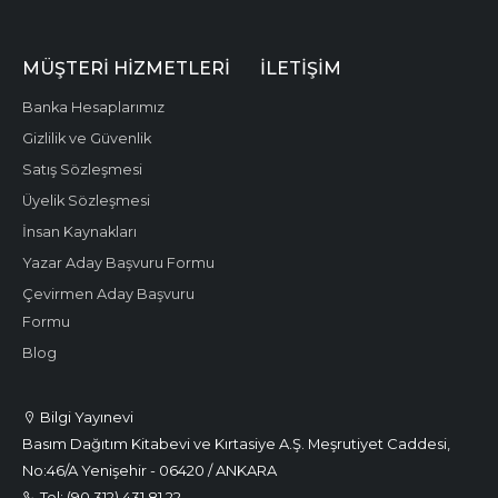
MÜŞTERI HIZMETLERI
İLETIŞIM
Banka Hesaplarımız
Gizlilik ve Güvenlik
Satış Sözleşmesi
Üyelik Sözleşmesi
İnsan Kaynakları
Yazar Aday Başvuru Formu
Çevirmen Aday Başvuru
Formu
Blog
Bilgi Yayınevi
Basım Dağıtım Kitabevi ve Kırtasiye A.Ş. Meşrutiyet Caddesi,
No:46/A Yenişehir - 06420 / ANKARA
Tel: (90.312) 431 81 22