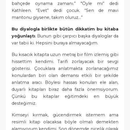
bahçede oynama zamanı.” "Öyle mi” dedi
Kathleen. “Evet” dedi çocuk. “Sen de mavi
mantonu giysene, takım oluruz…”
Bu diyalogla birlikte bütün dikkatim bu kitaba
yoğunlaştı
. Bunun gibi çarpıcı başka diyaloglar da
var tabii ki. Hepsini buraya almayacağım.
Bu kısacık kitapta uzun metraj bir film izlemiş gibi
hissettim kendimi. Tarifi zorlayacak bir sevgi
gösterisi. Çocuklara anlatmakta zorlanacağımız
konulardan biri olan demansı etkili bir şekilde
anlatma aracı. Böylesi hassas konuları ele alan,
duyarlı kitapları biraz daha fazla önemsiyorum.
Çünkü bu kitaplar eğitimdeki en büyük
desteğimiz.
Kimseyi kırmak, gücendirmek istemem ama
resimli kitap olacaksa böyle olmalı demekten
alamıyorum kendimi. Son dönemde nicelik olarak