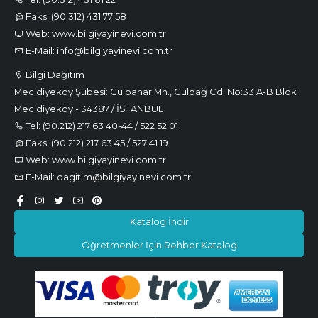
Faks: (90.312) 431 77 58
Web: www.bilgiyayinevi.com.tr
E-Mail: info@bilgiyayinevi.com.tr
Bilgi Dağıtım
Mecidiyeköy Şubesi: Gülbahar Mh., Gülbağ Cd. No:33 A-B Blok
Mecidiyeköy - 34387 / İSTANBUL
Tel: (90.212) 217 63 40-44 / 522 52 01
Faks: (90.212) 217 63 45 / 527 41 19
Web: www.bilgiyayinevi.com.tr
E-Mail: dagitim@bilgiyayinevi.com.tr
Katalog İndir
Öğretmenler İçin Rehber Katalog