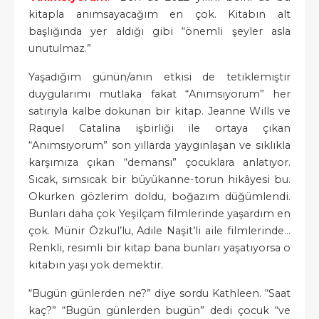
kitapla anımsayacağım en çok. Kitabın alt
başlığında yer aldığı gibi “önemli şeyler asla
unutulmaz.”
Yaşadığım günün/anın etkisi de tetiklemiştir
duygularımı mutlaka fakat “Anımsıyorum” her
satırıyla kalbe dokunan bir kitap. Jeanne Wills ve
Raquel Catalina işbirliği ile ortaya çıkan
“Anımsıyorum” son yıllarda yaygınlaşan ve sıklıkla
karşımıza çıkan “demansı” çocuklara anlatıyor.
Sıcak, sımsıcak bir büyükanne-torun hikâyesi bu.
Okurken gözlerim doldu, boğazım düğümlendi.
Bunları daha çok Yeşilçam filmlerinde yaşardım en
çok. Münir Özkul’lu, Adile Naşit’li aile filmlerinde…
Renkli, resimli bir kitap bana bunları yaşatıyorsa o
kitabın yaşı yok demektir.
“Bugün günlerden ne?” diye sordu Kathleen. “Saat
kaç?” “Bugün günlerden bugün” dedi çocuk “ve