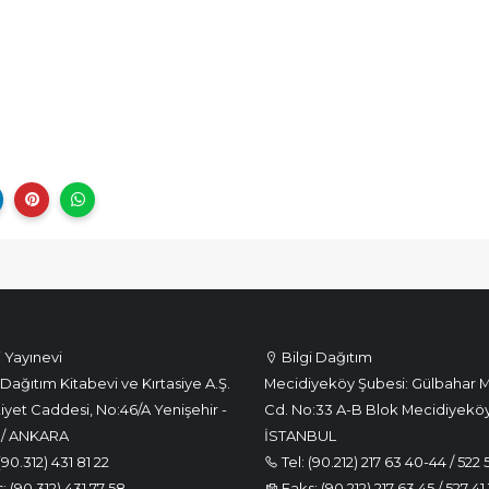
i Yayınevi
Bilgi Dağıtım
Dağıtım Kitabevi ve Kırtasiye A.Ş.
Mecidiyeköy Şubesi: Gülbahar M
iyet Caddesi, No:46/A Yenişehir -
Cd. No:33 A-B Blok Mecidiyeköy
 / ANKARA
İSTANBUL
(90.312) 431 81 22
Tel: (90.212) 217 63 40-44 / 522 
 (90.312) 431 77 58
Faks: (90.212) 217 63 45 / 527 41 