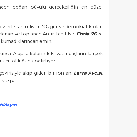
sinden doğan büyülü gerçekçiliğin en güzel
 sözlerle tanımlıyor: “Özgür ve demokratik olan
aklanan ve toplanan Amir Tag Elsir,
Ebola 76
ve
ni okumadıklarından emin.
unca Arap ülkelerindeki vatandaşların birçok
sonucu olduğunu belirtiyor.
 çevirisiyle akıp giden bir roman.
Larva Avcısı
,
 kitap.
tıklayın.