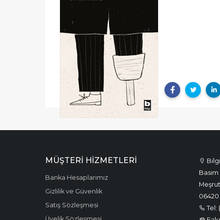
MÜŞTERI HIZMETLERI
Bilg
Basım 
Banka Hesaplarımız
Meşrut
Gizlilik ve Güvenlik
06420
Satış Sözleşmesi
Tel: 
Üyelik Sözleşmesi
Faks: