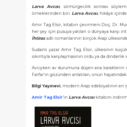
Larva Avcısı
, sömürgecilik sonrası söylem
örneklerinden biri.
Larva Avcıs
ı
, hikâye içind
Amir Tag Elsir, kitabın çevirmeni Doç. Dr. Mu
her şey için pusuya yatılan o dünyaya karşı in
İhtiras
adlı romanlarının birçok Arap ülkesinde
Sudanlı yazar Amir Tag Elsir, ülkesinin küç
sıkıntıyla karşılaşmasının ordu ya da dindarlı
Avcıyken av durumuna düşen ana karakterin i
Farfar’ın gözünden anlatılan, onun hayatındaki i
Bilgi Yayınevi
, modern Arap edebiyatının en 
Amir Tag Elsir
’in
Larva Avcısı
kitabını indirim