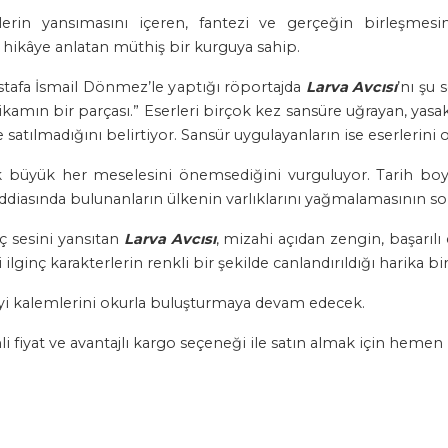
lerin yansımasını içeren, fantezi ve gerçeğin birleşme
e hikâye anlatan müthiş bir kurguya sahip.
stafa İsmail Dönmez’le yaptığı röportajda
Larva Avcısı
’nı şu
tikamın bir parçası.” Eserleri birçok kez sansüre uğrayan, yas
 satılmadığını belirtiyor. Sansür uygulayanların ise eserleri
ük büyük her meselesini önemsediğini vurguluyor. Tarih boy
k iddiasında bulunanların ülkenin varlıklarını yağmalamasının 
ç sesini yansıtan
Larva Avcısı
, mizahi açıdan zengin, başarılı
lginç karakterlerin renkli bir şekilde canlandırıldığı harika bir
iyi kalemlerini okurla buluşturmaya devam edecek.
li fiyat ve avantajlı kargo seçeneği ile satın almak için hemen