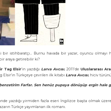
i bir istihbaratçı… Burnu havada bir yazar, oyuncu olmayı 
ir araya getirebilir ki?
r Tag Elsir
’in yazdığı
Larva Avcısı
, 2011’de
Uluslararası Ar
 Elsir’in Türkçeye çevrilen ilk kitabı
Larva Avcısı
, hiciv türün
benzetirim Farfar. Sen henüz pupaya dönüşüp ergin hale ge
ründe yazdığı yirmiden fazla eseri İngilizce başta olmak üzer
yazarın Türkçe yayımlanan ilk romanı.