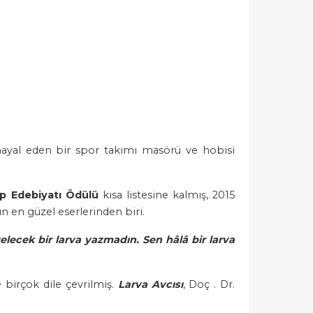
hayal eden bir spor takımı masörü ve hobisi
ap Edebiyatı Ödülü
kısa listesine kalmış, 2015
ün en güzel eserlerinden biri.
lecek bir larva yazmadın. Sen hâlâ bir larva
e birçok dile çevrilmiş.
Larva Avcısı
, Doç . Dr.