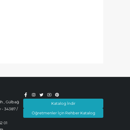
h., Gülbağ
Katalog İndir
 - 34387 /
Öğretmenler İçin Rehber Katalog
52 01
19