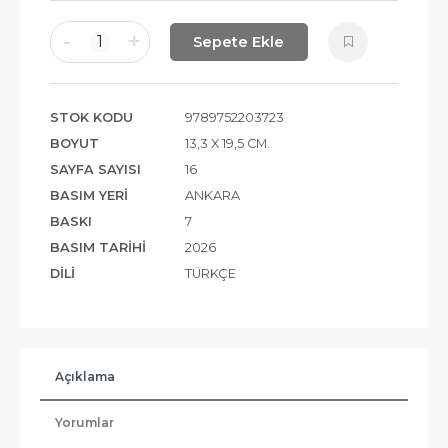
-
+
1
Sepete Ekle
STOK KODU
9789752203723
BOYUT
13,3 X 19,5 CM.
SAYFA SAYISI
16
BASIM YERI
ANKARA
BASKI
7
BASIM TARIHI
2026
DILI
TÜRKÇE
Açıklama
Yorumlar