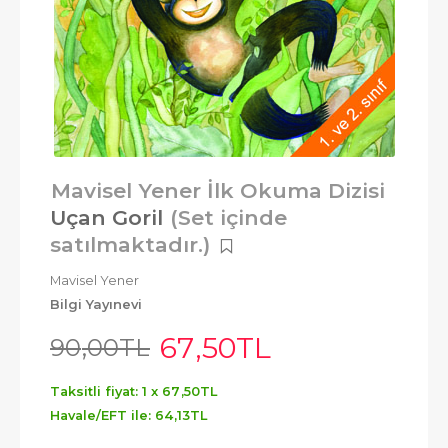
Mavisel Yener İlk Okuma Dizisi
Uçan Goril
(Set içinde
satılmaktadır.)
Mavisel Yener
Bilgi Yayınevi
67
,50
TL
90
,00
TL
Taksitli fiyat: 1 x
67
,50
TL
Havale/EFT ile:
64
,13
TL