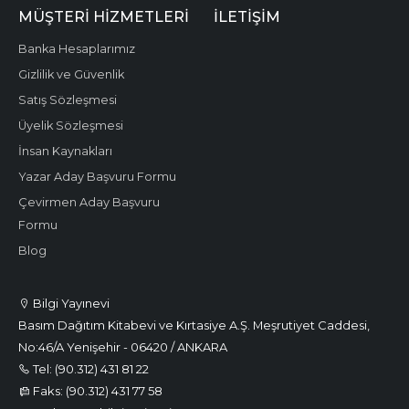
MÜŞTERI HIZMETLERI
İLETIŞIM
Banka Hesaplarımız
Gizlilik ve Güvenlik
Satış Sözleşmesi
Üyelik Sözleşmesi
İnsan Kaynakları
Yazar Aday Başvuru Formu
Çevirmen Aday Başvuru
Formu
Blog
Bilgi Yayınevi
Basım Dağıtım Kitabevi ve Kırtasiye A.Ş. Meşrutiyet Caddesi,
No:46/A Yenişehir - 06420 / ANKARA
Tel: (90.312) 431 81 22
Faks: (90.312) 431 77 58