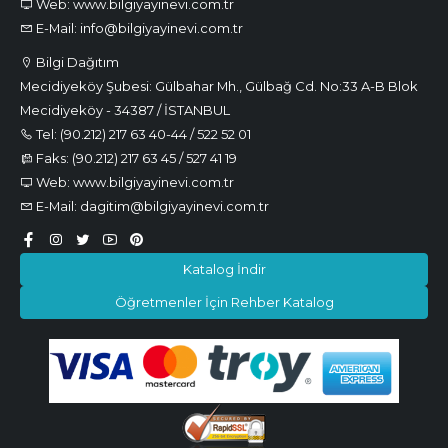
Web: www.bilgiyayinevi.com.tr
E-Mail: info@bilgiyayinevi.com.tr
Bilgi Dağıtım
Mecidiyeköy Şubesi: Gülbahar Mh., Gülbağ Cd. No:33 A-B Blok
Mecidiyeköy - 34387 / İSTANBUL
Tel: (90.212) 217 63 40-44 / 522 52 01
Faks: (90.212) 217 63 45 / 527 41 19
Web: www.bilgiyayinevi.com.tr
E-Mail: dagitim@bilgiyayinevi.com.tr
Katalog İndir
Öğretmenler İçin Rehber Katalog