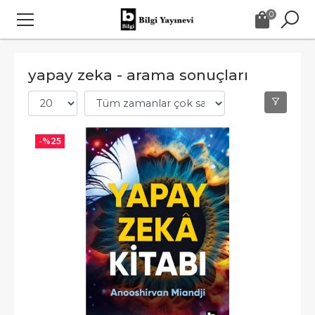
0
yapay zeka - arama sonuçları
-%
25