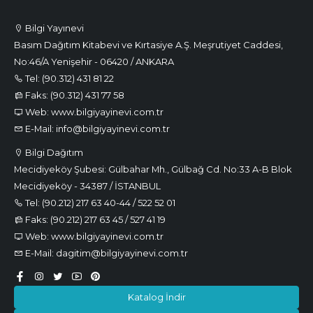
Bilgi Yayınevi
Basım Dağıtım Kitabevi ve Kırtasiye A.Ş. Meşrutiyet Caddesi,
No:46/A Yenişehir - 06420 / ANKARA
Tel: (90.312) 431 81 22
Faks: (90.312) 431 77 58
Web: www.bilgiyayinevi.com.tr
E-Mail: info@bilgiyayinevi.com.tr
Bilgi Dağıtım
Mecidiyeköy Şubesi: Gülbahar Mh., Gülbağ Cd. No:33 A-B Blok
Mecidiyeköy - 34387 / İSTANBUL
Tel: (90.212) 217 63 40-44 / 522 52 01
Faks: (90.212) 217 63 45 / 527 41 19
Web: www.bilgiyayinevi.com.tr
E-Mail: dagitim@bilgiyayinevi.com.tr
Katalog İndir