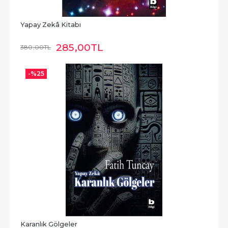
Yapay Zekâ Kitabı
285
,00
TL
380
,00
TL
-%
25
Karanlık Gölgeler