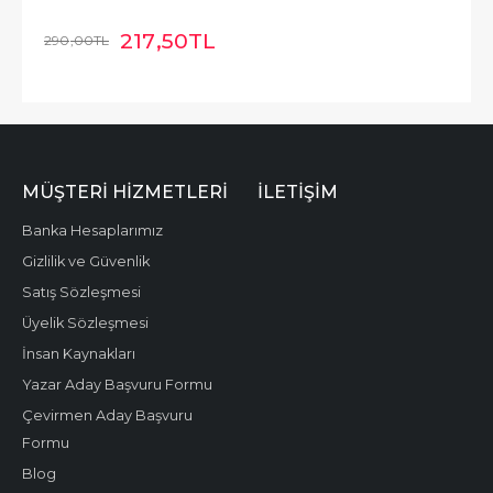
217
,50
TL
290
,00
TL
MÜŞTERI HIZMETLERI
İLETIŞIM
Banka Hesaplarımız
Gizlilik ve Güvenlik
Satış Sözleşmesi
Üyelik Sözleşmesi
İnsan Kaynakları
Yazar Aday Başvuru Formu
Çevirmen Aday Başvuru
Formu
Blog